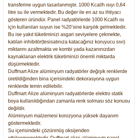
transferine uygun tasarlanmıştır. 1000 Kcal/h ısıyı 0,64
litre su ile vermektedir. Bu değer ile en az su ihtiyacı
gösteren üründür. Panel radyatörlerde 1000 Kcal/h ısı
için kullanılan suyun ise %20’sine karşılık gelmektedir.
Bu ise yakıt tüketiminizi asgari seviyelere çekmekte,
katılan inhibitör(tesisatınıza katacağınız koruyucu sıvı)
miktarını azaltmakta ve kombi yada kazanınızdan
kaynaklanan elektrik tüketiminizi önemli miktarda
düşürmektedir.
Duffmart Alize alüminyum radyatörler değişik renklerde
üretildiğinden bina içerisindeki dekorasyona uygun
renklerde temin edilebilir.
Duffmart
Alize
alüminyum radyatörlerde elektro statik
boya kullanıldığından zamanla renk solması söz konusu
değildir.
Alüminyum malzemesi korozyona yüksek dayanım
göstermektedir.
Su içerisindeki çözünmüş oksijenden
etkilenmemektedir. Duffmart alize alüminyum panel