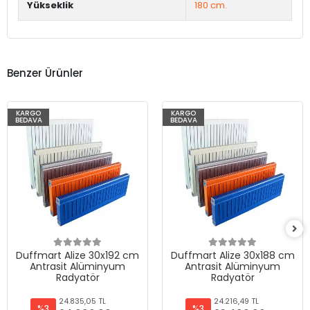
Yükseklik
180 cm.
Benzer Ürünler
KARGO
KARGO
BEDAVA
BEDAVA
Duffmart Alize 30x192 cm
Duffmart Alize 30x188 cm
Antrasit Alüminyum
Antrasit Alüminyum
Radyatör
Radyatör
24.835,05 TL
24.216,49 TL
%3
%3