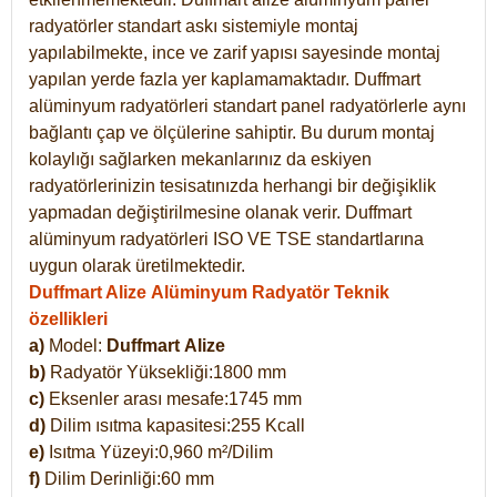
radyatörler standart askı sistemiyle montaj
yapılabilmekte, ince ve zarif yapısı sayesinde montaj
yapılan yerde fazla yer kaplamamaktadır. Duffmart
alüminyum radyatörleri standart panel radyatörlerle aynı
bağlantı çap ve ölçülerine sahiptir. Bu durum montaj
kolaylığı sağlarken mekanlarınız da eskiyen
radyatörlerinizin tesisatınızda herhangi bir değişiklik
yapmadan değiştirilmesine olanak verir. Duffmart
alüminyum radyatörleri ISO VE TSE standartlarına
uygun olarak üretilmektedir.
Duffmart Alize Alüminyum Radyatör Teknik
özellikleri
a)
Model:
Duffmart
Alize
b)
Radyatör Yüksekliği:1800 mm
c)
Eksenler arası mesafe:1745 mm
d)
Dilim ısıtma kapasitesi:255 Kcall
e)
Isıtma Yüzeyi:0,960 m²/Dilim
f)
Dilim Derinliği:60 mm