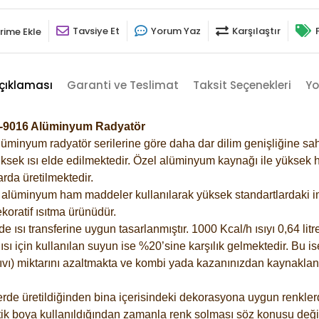
Tavsiye Et
Yorum Yaz
Karşılaştır
rime Ekle
çıklaması
Garanti ve Teslimat
Taksit Seçenekleri
Yo
az-9016 Alüminyum Radyatör
lüminyum radyatör serilerine göre daha dar dilim genişliğine sah
ksek ısı elde edilmektedir. Özel alüminyum kaynağı ile yüksek hi
rda üretilmektedir.
alüminyum ham maddeler kullanılarak yüksek standartlardaki imal
koratif ısıtma ürünüdür.
ısı transferine uygun tasarlanmıştır. 1000 Kcal/h ısıyı 0,64 litre
sı için kullanılan suyun ise %20’sine karşılık gelmektedir. Bu is
 sıvı) miktarını azaltmakta ve kombi yada kazanınızdan kaynaklan
rde üretildiğinden bina içerisindeki dekorasyona uygun renklerde
ik boya kullanıldığından zamanla renk solması söz konusu değil