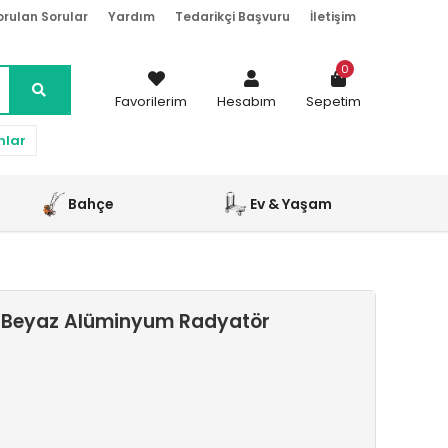
orulan Sorular
Yardım
Tedarikçi Başvuru
İletişim
0
Favorilerim
Hesabım
Sepetim
nlar
Bahçe
Ev & Yaşam
z Beyaz Alüminyum Radyatör