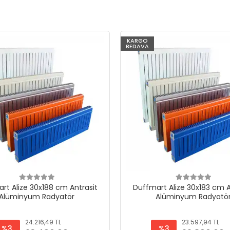
KARGO
BEDAVA
rt Alize 30x188 cm Antrasit
Duffmart Alize 30x183 cm A
Alüminyum Radyatör
Alüminyum Radyatö
24.216,49 TL
23.597,94 TL
%3
%3