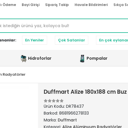
lı Ödeme
Bayi Girişi
Sipariş Takip
Havale Bildirimleri
Sıkça S
ananlar:
En Yeniler
Çok Satanlar
En çok oylana
Hidroforlar
Pompalar
m Radyatörler
Duffmart Alize 180x188 cm Bu
Ürün Kodu:
DR78437
Barkod:
8681966278133
Marka:
Duffmart
Kategori:
Alize Alüminyum Radyatörler