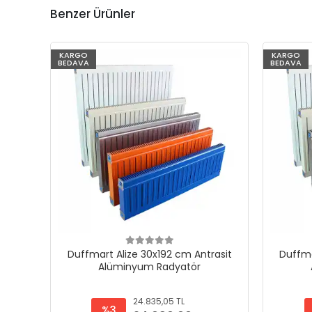
Benzer Ürünler
KARGO
KARGO
BEDAVA
BEDAVA
Duffmart Alize 30x192 cm Antrasit
Duffma
Alüminyum Radyatör
24.835,05 TL
%3