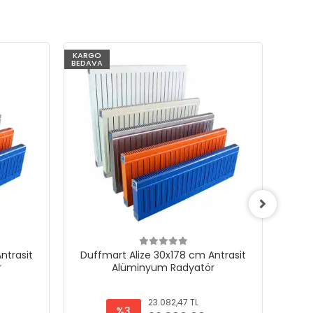
KARGO
KARG
BEDAVA
BEDAV
ntrasit
Duffmart Alize 30x178 cm Antrasit
Duf
r
Alüminyum Radyatör
23.082,47 TL
%3