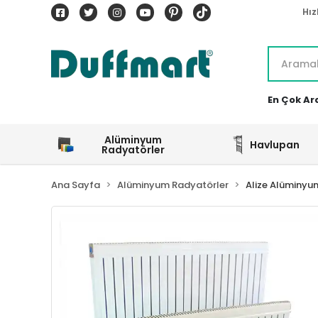
Hız
En Çok Ar
Alüminyum
Havlupan
Radyatörler
Ana Sayfa
Alüminyum Radyatörler
Alize Alüminyu