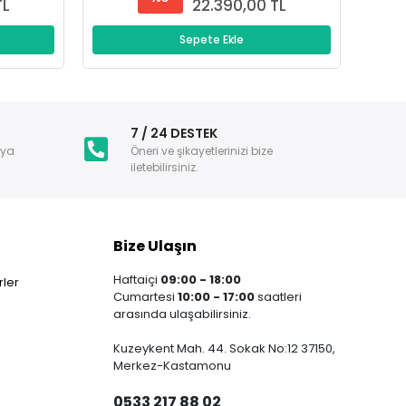
TL
22.390,00 TL
Sepete Ekle
i
7 / 24 DESTEK
nya
Öneri ve şikayetlerinizi bize
iletebilirsiniz.
Bize Ulaşın
Haftaiçi
09:00 - 18:00
ler
Cumartesi
10:00 - 17:00
saatleri
arasında ulaşabilirsiniz.
Kuzeykent Mah. 44. Sokak No:12 37150,
Merkez-Kastamonu
0533 217 88 02