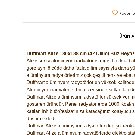
Favorile
Ürün A
Duffmart Alize 180x188 cm (42 Dilim) Buz Bey
Alize serisi alüminyum radyatörler diğer Duffmart a
göre aynı ölçüde daha fazla dilim sayısıyla daha yü
alüminyum radyatörlerimiz çok çeşitli renk ve ebatla
Duffmart alüminyum radyatörler en yüksek kalitede 
Alüminyum radyatörler bina içerisinde kullanılan de
Duffmart Alize alüminyum radyatörler yüksek verimde 
gösteren üründür. Panel radyatörlerde 1000 Kcal/h ı
katılan inhibitör(tesisatınıza katacağınız koruyucu
düşürmektedir.
Duffmart Alize alüminyum radyatörler değişik renkle
Duffmart
Alize
alüminyum radyatörlerde elektro stat