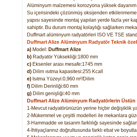
Alüminyum malzemesi korozyona yüksek dayanım 
Su içerisindeki çözünmüş oksijenden etkilenmemekte
yapısı sayesinde montaj yapılan yerde fazla yer ka
sahiptir. Bu durum montaj kolaylığı sağlarken mekan
Duffmart alüminyum radyatörleri ISO VE TSE standar
Duffmart Alize Alüminyum Radyatör Teknik özell
a)
Model:
Duffmart
Alize
b)
Radyatör Yüksekliği:1800 mm
c)
Eksenler arası mesafe:1745 mm
d)
Dilim ısıtma kapasitesi:255 Kcall
e)
Isıtma Yüzeyi:0,960 m²/Dilim
f)
Dilim Derinliği:60 mm
g)
Dilim genişliği:40 mm
Duffmart Alize
Alüminyum Radyatörlerin Üstün Ö
1-Mevcut radyatörünüzün yerine hiçbir değişiklik 
2-Mükemmel ve çeşitli modelleri ile mekanlara güzel
3-Hammadde ve tasarım farklılığı sayesinde sağlan
4-İhtiyaçlarınız doğrultusunda farklı ebat ve boyutla