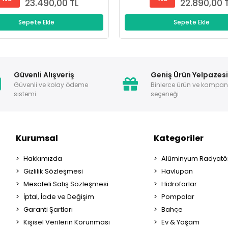
23.490,00 TL
22.890,00 
Sepete Ekle
Sepete Ekle
Güvenli Alışveriş
Geniş Ürün Yelpazes
Güvenli ve kolay ödeme
Binlerce ürün ve kampa
sistemi
seçeneği
Kurumsal
Kategoriler
Hakkımızda
Alüminyum Radyatör
Gizlilik Sözleşmesi
Havlupan
Mesafeli Satış Sözleşmesi
Hidroforlar
İptal, İade ve Değişim
Pompalar
Garanti Şartları
Bahçe
Kişisel Verilerin Korunması
Ev & Yaşam