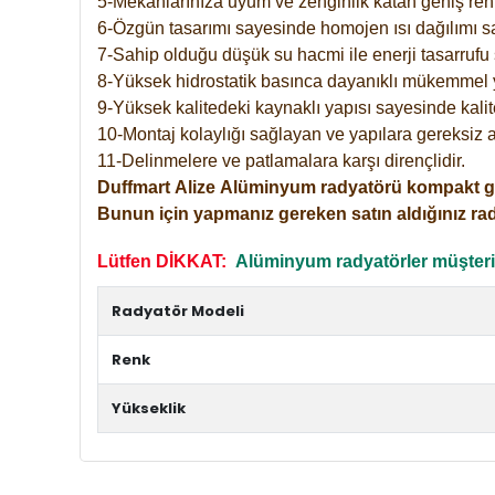
5-Mekanlarınıza uyum ve zenginlik katan geniş renk 
6-Özgün tasarımı sayesinde homojen ısı dağılımı s
7-Sahip olduğu düşük su hacmi ile enerji tasarrufu 
8-Yüksek hidrostatik basınca dayanıklı mükemmel 
9-Yüksek kalitedeki kaynaklı yapısı sayesinde kalit
10-Montaj kolaylığı sağlayan ve yapılara gereksiz a
11-Delinmelere ve patlamalara karşı dirençlidir.
Duffmart
Alize
Alüminyum radyatörü kompakt girişl
Bunun için yapmanız gereken satın aldığınız ra
Lütfen DİKKAT:
Alüminyum radyatörler müşterile
Radyatör Modeli
Renk
Yükseklik