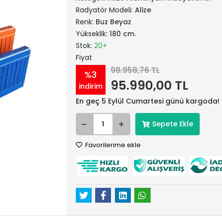
Radyatör Modeli:
Alize
Renk:
Buz Beyaz
Yükseklik:
180 cm.
Stok:
20+
Fiyat
98.958,76 TL
%3
95.990,00 TL
indirim
En geç 5 Eylül Cumartesi günü kargoda!
Sepete Ekle
Favorilerime ekle