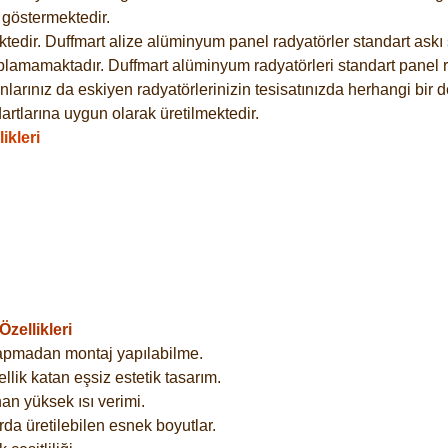
göstermektedir.
dir. Duffmart alize alüminyum panel radyatörler standart askı s
plamamaktadır. Duffmart alüminyum radyatörleri standart panel ra
larınız da eskiyen radyatörlerinizin tesisatınızda herhangi bir d
tlarına uygun olarak üretilmektedir.
ikleri
zellikleri
yapmadan montaj yapılabilme.
lik katan eşsiz estetik tasarım.
an yüksek ısı verimi.
rda üretilebilen esnek boyutlar.