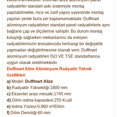
radyatörler standart askı sistemiyle montaj
yapılabilmekte, ince ve zarif yapısı sayesinde montaj
yapılan yerde fazla yer kaplamamaktadır. Duffmart
alüminyum radyatörleri standart panel radyatörlerle aynı
bağlantı çap ve ölçülerine sahiptir. Bu durum montaj
kolaylığı sağlarken mekanlarınız da eskiyen
radyatörlerinizin tesisatınızda herhangi bir değişiklik
yapmadan değiştirilmesine olanak verir. Duffmart
alüminyum radyatörleri ISO VE TSE standartlarına
uygun olarak üretilmektedir.
Duffmart Alize Alüminyum Radyatör Teknik
özellikleri
a)
Model:
Duffmart
Alize
b)
Radyatör Yüksekliği:1800 mm
c)
Eksenler arası mesafe:1745 mm
d)
Dilim ısıtma kapasitesi:255 Kcall
e)
Isıtma Yüzeyi:0,960 m²/Dilim
f)
Dilim Derinliği:60 mm