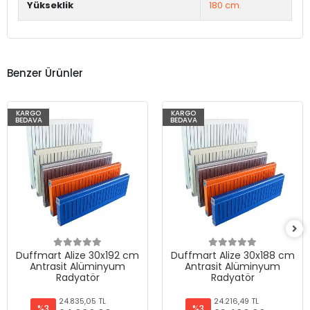
Yükseklik
180 cm.
Benzer Ürünler
KARGO
KARGO
BEDAVA
BEDAVA
Duffmart Alize 30x192 cm
Duffmart Alize 30x188 cm
Antrasit Alüminyum
Antrasit Alüminyum
Radyatör
Radyatör
24.835,05 TL
24.216,49 TL
%3
%3