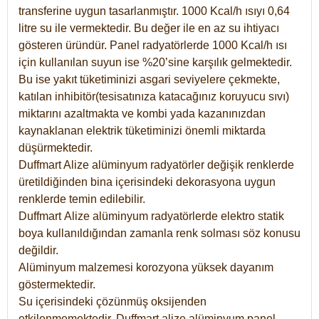
transferine uygun tasarlanmıştır. 1000 Kcal/h ısıyı 0,64
litre su ile vermektedir. Bu değer ile en az su ihtiyacı
gösteren üründür. Panel radyatörlerde 1000 Kcal/h ısı
için kullanılan suyun ise %20’sine karşılık gelmektedir.
Bu ise yakıt tüketiminizi asgari seviyelere çekmekte,
katılan inhibitör(tesisatınıza katacağınız koruyucu sıvı)
miktarını azaltmakta ve kombi yada kazanınızdan
kaynaklanan elektrik tüketiminizi önemli miktarda
düşürmektedir.
Duffmart Alize alüminyum radyatörler değişik renklerde
üretildiğinden bina içerisindeki dekorasyona uygun
renklerde temin edilebilir.
Duffmart
Alize
alüminyum radyatörlerde elektro statik
boya kullanıldığından zamanla renk solması söz konusu
değildir.
Alüminyum malzemesi korozyona yüksek dayanım
göstermektedir.
Su içerisindeki çözünmüş oksijenden
etkilenmemektedir. Duffmart alize alüminyum panel