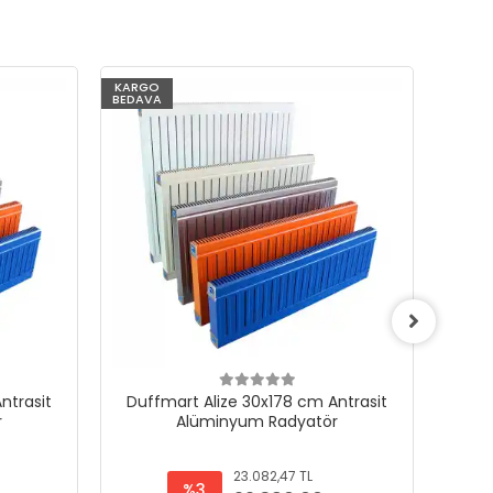
KARGO
KARG
BEDAVA
BEDAV
ntrasit
Duffmart Alize 30x178 cm Antrasit
Duf
r
Alüminyum Radyatör
23.082,47 TL
%3