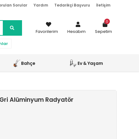
orulan Sorular
Yardım
Tedarikçi Başvuru
İletişim
0
Favorilerim
Hesabım
Sepetim
nlar
Bahçe
Ev & Yaşam
 Gri Alüminyum Radyatör