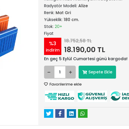
Radyatör Modeli:
Alize
Renk:
Mat Gri
Yükseklik:
180 cm.
Stok:
20+
Fiyat
18.752,58 TL
%3
18.190,00 TL
indirim
En geç 5 Eylül Cumartesi günü kargoda!
Sepete Ekle
Favorilerime ekle