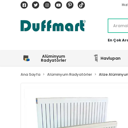
Hız
En Çok Ar
Alüminyum
Havlupan
Radyatörler
Ana Sayfa
Alüminyum Radyatörler
Alize Alüminyu