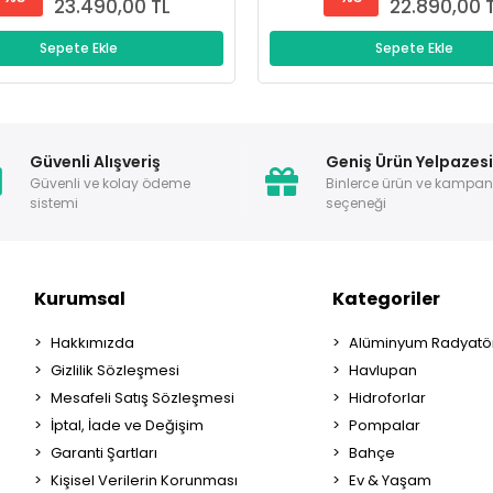
23.490,00 TL
22.890,00 
Sepete Ekle
Sepete Ekle
Güvenli Alışveriş
Geniş Ürün Yelpazes
Güvenli ve kolay ödeme
Binlerce ürün ve kampa
sistemi
seçeneği
Kurumsal
Kategoriler
Hakkımızda
Alüminyum Radyatör
Gizlilik Sözleşmesi
Havlupan
Mesafeli Satış Sözleşmesi
Hidroforlar
İptal, İade ve Değişim
Pompalar
Garanti Şartları
Bahçe
Kişisel Verilerin Korunması
Ev & Yaşam