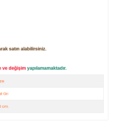
ak satın alabilirsiniz.
e ve değişim
yapılamamaktadır.
ize
t Gri
0 cm.