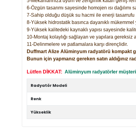
5-Mekanlarınıza uyum ve zenginlik katan geniş renk 
6-Özgün tasarımı sayesinde homojen ısı dağılımı s
7-Sahip olduğu düşük su hacmi ile enerji tasarrufu 
8-Yüksek hidrostatik basınca dayanıklı mükemmel 
9-Yüksek kalitedeki kaynaklı yapısı sayesinde kalit
10-Montaj kolaylığı sağlayan ve yapılara gereksiz a
11-Delinmelere ve patlamalara karşı dirençlidir.
Duffmart
Alize
Alüminyum radyatörü kompakt girişl
Bunun için yapmanız gereken satın aldığınız ra
Lütfen DİKKAT:
Alüminyum radyatörler müşterile
Radyatör Modeli
Renk
Yükseklik