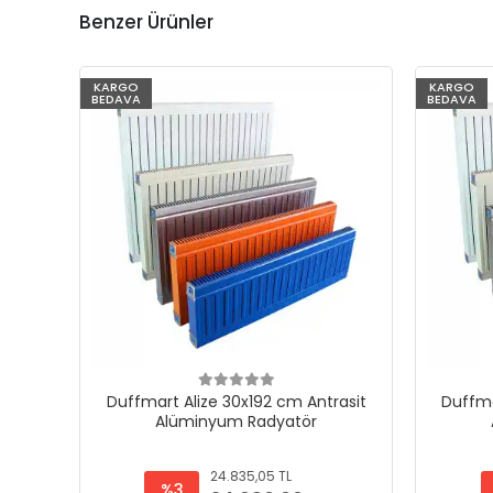
Benzer Ürünler
KARGO
KARGO
BEDAVA
BEDAVA
Duffmart Alize 30x192 cm Antrasit
Duffma
Alüminyum Radyatör
24.835,05 TL
%3