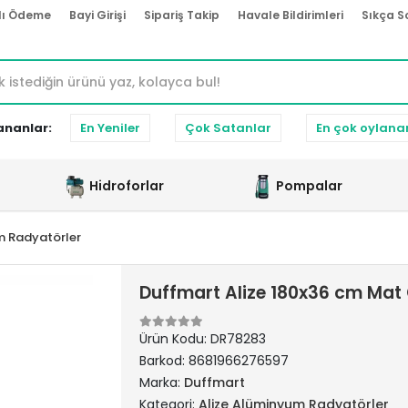
lı Ödeme
Bayi Girişi
Sipariş Takip
Havale Bildirimleri
Sıkça S
ananlar:
En Yeniler
Çok Satanlar
En çok oylana
Hidroforlar
Pompalar
m Radyatörler
Duffmart Alize 180x36 cm Mat
Ürün Kodu:
DR78283
Barkod:
8681966276597
Marka:
Duffmart
Kategori:
Alize Alüminyum Radyatörler