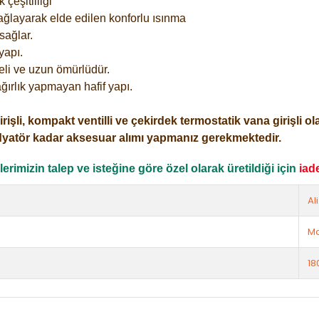
çeşitliliği
ağlayarak elde edilen konforlu ısınma
sağlar.
yapı.
eli ve uzun ömürlüdür.
ğırlık yapmayan hafif yapı.
i, kompakt ventilli ve çekirdek termostatik vana girişli olar
dyatör kadar aksesuar alımı yapmanız gerekmektedir.
rimizin talep ve isteğine göre özel olarak üretildiği için
iad
Al
Ma
18