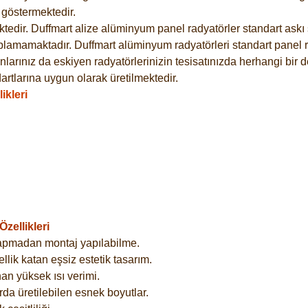
göstermektedir.
dir. Duffmart alize alüminyum panel radyatörler standart askı s
plamamaktadır. Duffmart alüminyum radyatörleri standart panel ra
larınız da eskiyen radyatörlerinizin tesisatınızda herhangi bir d
tlarına uygun olarak üretilmektedir.
ikleri
zellikleri
yapmadan montaj yapılabilme.
lik katan eşsiz estetik tasarım.
an yüksek ısı verimi.
rda üretilebilen esnek boyutlar.