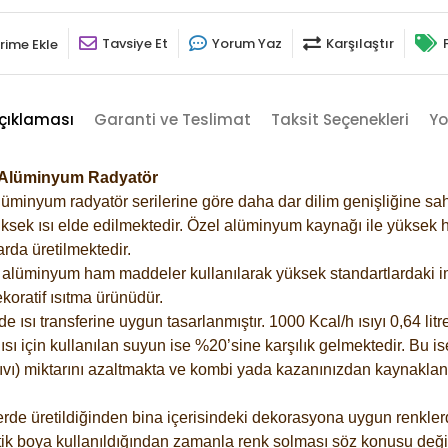
Tavsiye Et
Yorum Yaz
Karşılaştır
rime Ekle
çıklaması
Garanti ve Teslimat
Taksit Seçenekleri
Yo
37 Alüminyum Radyatör
lüminyum radyatör serilerine göre daha dar dilim genişliğine sah
ksek ısı elde edilmektedir. Özel alüminyum kaynağı ile yüksek hi
rda üretilmektedir.
alüminyum ham maddeler kullanılarak yüksek standartlardaki imal
koratif ısıtma ürünüdür.
ısı transferine uygun tasarlanmıştır. 1000 Kcal/h ısıyı 0,64 litre
sı için kullanılan suyun ise %20’sine karşılık gelmektedir. Bu is
 sıvı) miktarını azaltmakta ve kombi yada kazanınızdan kaynaklan
rde üretildiğinden bina içerisindeki dekorasyona uygun renklerde
ik boya kullanıldığından zamanla renk solması söz konusu değil