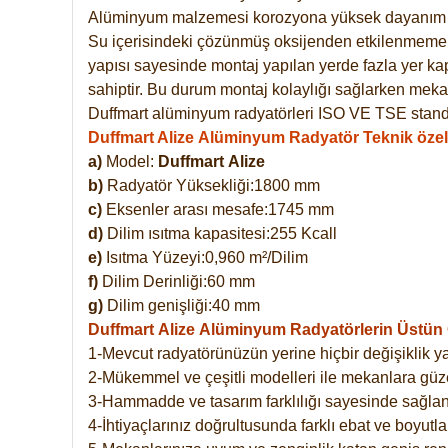
Alüminyum malzemesi korozyona yüksek dayanım 
Su içerisindeki çözünmüş oksijenden etkilenmemekte
yapısı sayesinde montaj yapılan yerde fazla yer ka
sahiptir. Bu durum montaj kolaylığı sağlarken mekan
Duffmart alüminyum radyatörleri ISO VE TSE standar
Duffmart Alize Alüminyum Radyatör Teknik özell
a)
Model:
Duffmart
Alize
b)
Radyatör Yüksekliği:1800 mm
c)
Eksenler arası mesafe:1745 mm
d)
Dilim ısıtma kapasitesi:255 Kcall
e)
Isıtma Yüzeyi:0,960 m²/Dilim
f)
Dilim Derinliği:60 mm
g)
Dilim genişliği:40 mm
Duffmart Alize
Alüminyum Radyatörlerin Üstün Ö
1-Mevcut radyatörünüzün yerine hiçbir değişiklik 
2-Mükemmel ve çeşitli modelleri ile mekanlara güzel
3-Hammadde ve tasarım farklılığı sayesinde sağlan
4-İhtiyaçlarınız doğrultusunda farklı ebat ve boyutla