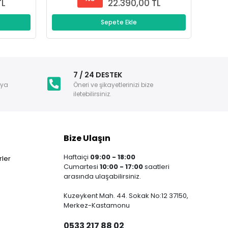
TL
22.390,00 TL
Sepete Ekle
i
7 / 24 DESTEK
nya
Öneri ve şikayetlerinizi bize
iletebilirsiniz.
Bize Ulaşın
Haftaiçi
09:00 - 18:00
ler
Cumartesi
10:00 - 17:00
saatleri
arasında ulaşabilirsiniz.
Kuzeykent Mah. 44. Sokak No:12 37150,
Merkez-Kastamonu
0533 217 88 02