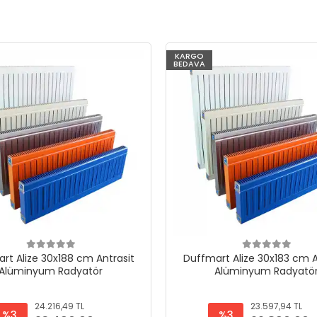
KARGO
BEDAVA
rt Alize 30x188 cm Antrasit
Duffmart Alize 30x183 cm A
Alüminyum Radyatör
Alüminyum Radyatö
24.216,49 TL
23.597,94 TL
%3
%3