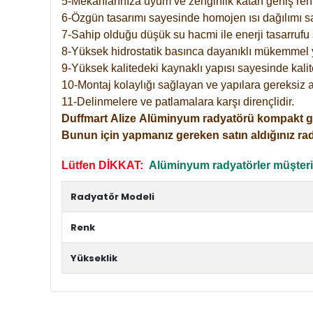
5-Mekanlarınıza uyum ve zenginlik katan geniş renk 
6-Özgün tasarımı sayesinde homojen ısı dağılımı s
7-Sahip olduğu düşük su hacmi ile enerji tasarrufu 
8-Yüksek hidrostatik basınca dayanıklı mükemmel 
9-Yüksek kalitedeki kaynaklı yapısı sayesinde kalit
10-Montaj kolaylığı sağlayan ve yapılara gereksiz a
11-Delinmelere ve patlamalara karşı dirençlidir.
Duffmart
Alize
Alüminyum radyatörü kompakt girişl
Bunun için yapmanız gereken satın aldığınız ra
Lütfen DİKKAT:
Alüminyum radyatörler müşterile
Radyatör Modeli
Renk
Yükseklik