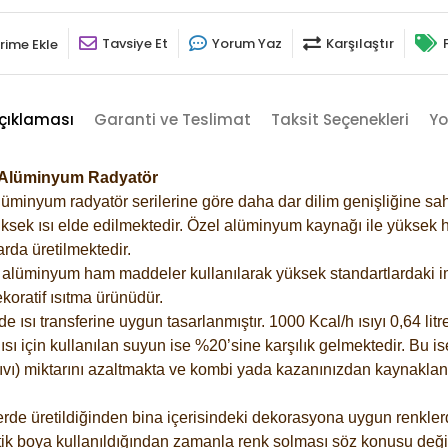
Tavsiye Et
Yorum Yaz
Karşılaştır
rime Ekle
çıklaması
Garanti ve Teslimat
Taksit Seçenekleri
Yo
5 Alüminyum Radyatör
lüminyum radyatör serilerine göre daha dar dilim genişliğine sah
ksek ısı elde edilmektedir. Özel alüminyum kaynağı ile yüksek hi
rda üretilmektedir.
alüminyum ham maddeler kullanılarak yüksek standartlardaki imal
koratif ısıtma ürünüdür.
ısı transferine uygun tasarlanmıştır. 1000 Kcal/h ısıyı 0,64 litre
sı için kullanılan suyun ise %20’sine karşılık gelmektedir. Bu is
 sıvı) miktarını azaltmakta ve kombi yada kazanınızdan kaynaklan
rde üretildiğinden bina içerisindeki dekorasyona uygun renklerde
ik boya kullanıldığından zamanla renk solması söz konusu değil