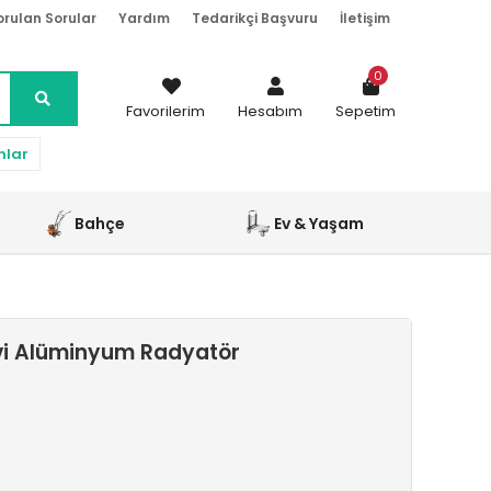
orulan Sorular
Yardım
Tedarikçi Başvuru
İletişim
0
Favorilerim
Hesabım
Sepetim
nlar
Bahçe
Ev & Yaşam
vi Alüminyum Radyatör