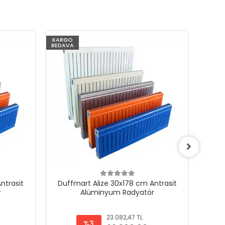
KARGO
KARG
BEDAVA
BEDAV
ntrasit
Duffmart Alize 30x178 cm Antrasit
Duf
r
Alüminyum Radyatör
23.082,47 TL
%3