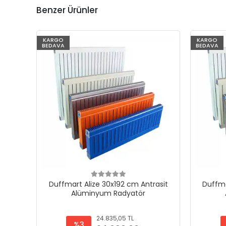
Benzer Ürünler
KARGO
KARGO
BEDAVA
BEDAVA
Duffmart Alize 30x192 cm Antrasit
Duffma
Alüminyum Radyatör
24.835,05 TL
%3