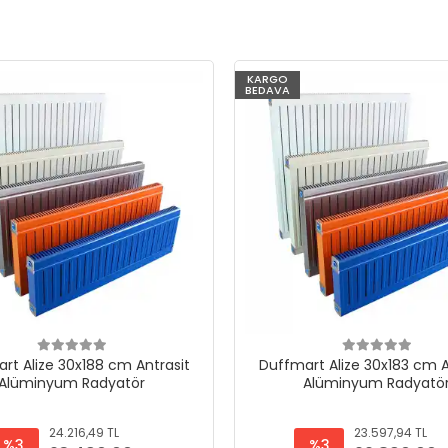
KARGO
BEDAVA
rt Alize 30x188 cm Antrasit
Duffmart Alize 30x183 cm A
Alüminyum Radyatör
Alüminyum Radyatö
24.216,49 TL
23.597,94 TL
%3
%3