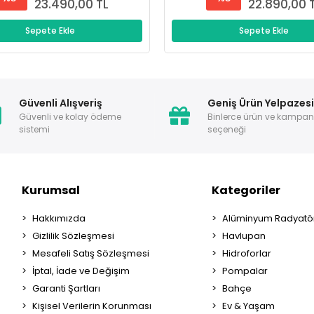
23.490,00 TL
22.890,00 
Sepete Ekle
Sepete Ekle
Güvenli Alışveriş
Geniş Ürün Yelpazes
Güvenli ve kolay ödeme
Binlerce ürün ve kampa
sistemi
seçeneği
Kurumsal
Kategoriler
Hakkımızda
Alüminyum Radyatör
Gizlilik Sözleşmesi
Havlupan
Mesafeli Satış Sözleşmesi
Hidroforlar
İptal, İade ve Değişim
Pompalar
Garanti Şartları
Bahçe
Kişisel Verilerin Korunması
Ev & Yaşam