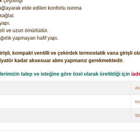
çeşitliliği
ağlayarak elde edilen konforlu ısınma
sağlar.
yapı.
eli ve uzun ömürlüdür.
ğırlık yapmayan hafif yapı.
i, kompakt ventilli ve çekirdek termostatik vana girişli olar
dyatör kadar aksesuar alımı yapmanız gerekmektedir.
rimizin talep ve isteğine göre özel olarak üretildiği için
iad
Al
Ma
18