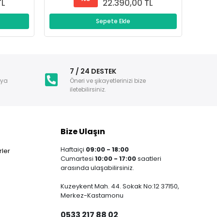
TL
22.390,00 TL
Sepete Ekle
i
7 / 24 DESTEK
nya
Öneri ve şikayetlerinizi bize
iletebilirsiniz.
Bize Ulaşın
Haftaiçi
09:00 - 18:00
ler
Cumartesi
10:00 - 17:00
saatleri
arasında ulaşabilirsiniz.
Kuzeykent Mah. 44. Sokak No:12 37150,
Merkez-Kastamonu
0533 217 88 02