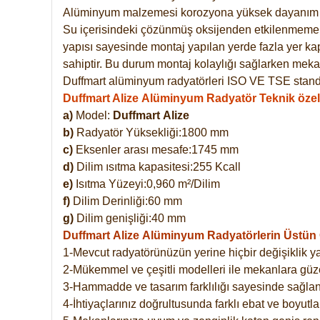
Alüminyum malzemesi korozyona yüksek dayanım 
Su içerisindeki çözünmüş oksijenden etkilenmemekte
yapısı sayesinde montaj yapılan yerde fazla yer ka
sahiptir. Bu durum montaj kolaylığı sağlarken mekan
Duffmart alüminyum radyatörleri ISO VE TSE standar
Duffmart Alize Alüminyum Radyatör Teknik özell
a)
Model:
Duffmart
Alize
b)
Radyatör Yüksekliği:1800 mm
c)
Eksenler arası mesafe:1745 mm
d)
Dilim ısıtma kapasitesi:255 Kcall
e)
Isıtma Yüzeyi:0,960 m²/Dilim
f)
Dilim Derinliği:60 mm
g)
Dilim genişliği:40 mm
Duffmart Alize
Alüminyum Radyatörlerin Üstün Ö
1-Mevcut radyatörünüzün yerine hiçbir değişiklik 
2-Mükemmel ve çeşitli modelleri ile mekanlara güzel
3-Hammadde ve tasarım farklılığı sayesinde sağlan
4-İhtiyaçlarınız doğrultusunda farklı ebat ve boyutla