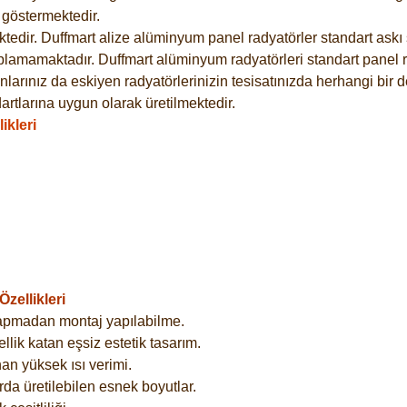
göstermektedir.
dir. Duffmart alize alüminyum panel radyatörler standart askı s
plamamaktadır. Duffmart alüminyum radyatörleri standart panel ra
larınız da eskiyen radyatörlerinizin tesisatınızda herhangi bir d
tlarına uygun olarak üretilmektedir.
ikleri
zellikleri
yapmadan montaj yapılabilme.
lik katan eşsiz estetik tasarım.
an yüksek ısı verimi.
rda üretilebilen esnek boyutlar.