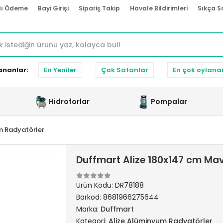
lı Ödeme
Bayi Girişi
Sipariş Takip
Havale Bildirimleri
Sıkça S
ananlar:
En Yeniler
Çok Satanlar
En çok oylana
Hidroforlar
Pompalar
m Radyatörler
Duffmart Alize 180x147 cm Ma
Ürün Kodu:
DR78188
Barkod:
8681966275644
Marka:
Duffmart
Kategori:
Alize Alüminyum Radyatörler