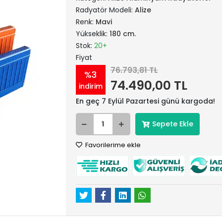
Radyatör Modeli:
Alize
Renk:
Mavi
Yükseklik:
180 cm.
Stok:
20+
Fiyat
76.793,81 TL
%3
74.490,00 TL
indirim
En geç 7 Eylül Pazartesi günü kargoda!
Sepete Ekle
Favorilerime ekle