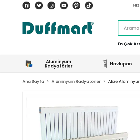
Hız
En Çok Ar
Alüminyum
Havlupan
Radyatörler
Ana Sayfa
Alüminyum Radyatörler
Alize Alüminyu