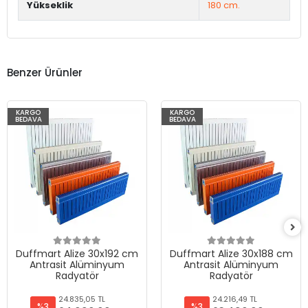
Yükseklik
180 cm.
Benzer Ürünler
KARGO
KARGO
BEDAVA
BEDAVA
Duffmart Alize 30x192 cm
Duffmart Alize 30x188 cm
Antrasit Alüminyum
Antrasit Alüminyum
Radyatör
Radyatör
24.835,05 TL
24.216,49 TL
%3
%3