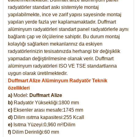
radyatörler standart askı sistemiyle montaj
yapılabilmekte, ince ve zarif yapısı sayesinde montaj
yapılan yerde fazla yer kaplamamaktadır. Duffmart
alüminyum radyatörleri standart panel radyatörlerle aynı
bağlantı çap ve ölçülerine sahiptir. Bu durum montaj
kolaylığı sağlarken mekanlarınız da eskiyen
radyatörlerinizin tesisatınızda herhangi bir değişiklik
yapmadan değiştirilmesine olanak verir. Duffmart
alüminyum radyatörleri ISO VE TSE standartlarına
uygun olarak üretilmektedir.
Duffmart Alize Alüminyum Radyatör Teknik
özellikleri
a)
Model:
Duffmart
Alize
b)
Radyatör Yüksekliği:1800 mm
c)
Eksenler arası mesafe:1745 mm
d)
Dilim ısıtma kapasitesi:255 Kcall
e)
Isıtma Yüzeyi:0,960 m²/Dilim
f)
Dilim Derinliği:60 mm