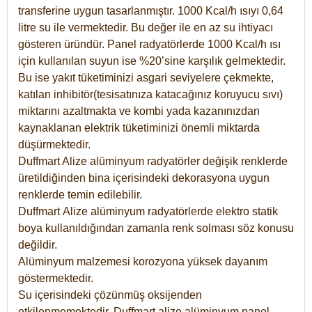
transferine uygun tasarlanmıştır. 1000 Kcal/h ısıyı 0,64
litre su ile vermektedir. Bu değer ile en az su ihtiyacı
gösteren üründür. Panel radyatörlerde 1000 Kcal/h ısı
için kullanılan suyun ise %20’sine karşılık gelmektedir.
Bu ise yakıt tüketiminizi asgari seviyelere çekmekte,
katılan inhibitör(tesisatınıza katacağınız koruyucu sıvı)
miktarını azaltmakta ve kombi yada kazanınızdan
kaynaklanan elektrik tüketiminizi önemli miktarda
düşürmektedir.
Duffmart Alize alüminyum radyatörler değişik renklerde
üretildiğinden bina içerisindeki dekorasyona uygun
renklerde temin edilebilir.
Duffmart
Alize
alüminyum radyatörlerde elektro statik
boya kullanıldığından zamanla renk solması söz konusu
değildir.
Alüminyum malzemesi korozyona yüksek dayanım
göstermektedir.
Su içerisindeki çözünmüş oksijenden
etkilenmemektedir. Duffmart alize alüminyum panel