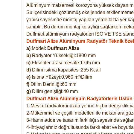
Alüminyum malzemesi korozyona yüksek dayanım 
Su içerisindeki çözünmüş oksijenden etkilenmemekte
yapısı sayesinde montaj yapılan yerde fazla yer ka
sahiptir. Bu durum montaj kolaylığı sağlarken mekan
Duffmart alüminyum radyatörleri ISO VE TSE standar
Duffmart Alize Alüminyum Radyatör Teknik özell
a)
Model:
Duffmart
Alize
b)
Radyatör Yüksekliği:1800 mm
c)
Eksenler arası mesafe:1745 mm
d)
Dilim ısıtma kapasitesi:255 Kcall
e)
Isıtma Yüzeyi:0,960 m²/Dilim
f)
Dilim Derinliği:60 mm
g)
Dilim genişliği:40 mm
Duffmart Alize
Alüminyum Radyatörlerin Üstün Ö
1-Mevcut radyatörünüzün yerine hiçbir değişiklik 
2-Mükemmel ve çeşitli modelleri ile mekanlara güzel
3-Hammadde ve tasarım farklılığı sayesinde sağlan
4-İhtiyaçlarınız doğrultusunda farklı ebat ve boyutla