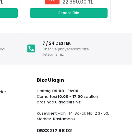
TL
22.390,00 TL
Sepete Ekle
i
7 / 24 DESTEK
nya
Öneri ve şikayetlerinizi bize
iletebilirsiniz.
Bize Ulaşın
Haftaiçi
09:00 - 18:00
ler
Cumartesi
10:00 - 17:00
saatleri
arasında ulaşabilirsiniz.
Kuzeykent Mah. 44. Sokak No:12 37150,
Merkez-Kastamonu
0533 217 88 02