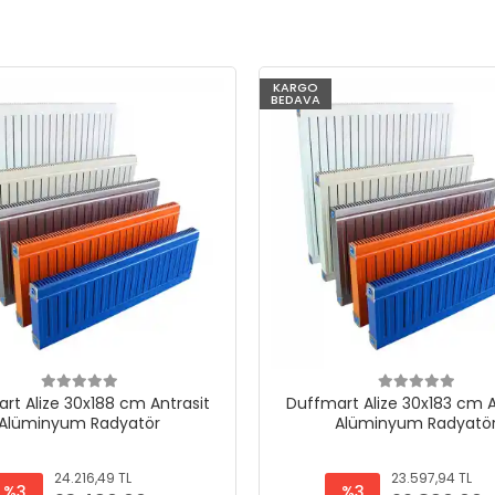
KARGO
BEDAVA
rt Alize 30x188 cm Antrasit
Duffmart Alize 30x183 cm A
Alüminyum Radyatör
Alüminyum Radyatö
24.216,49 TL
23.597,94 TL
%3
%3