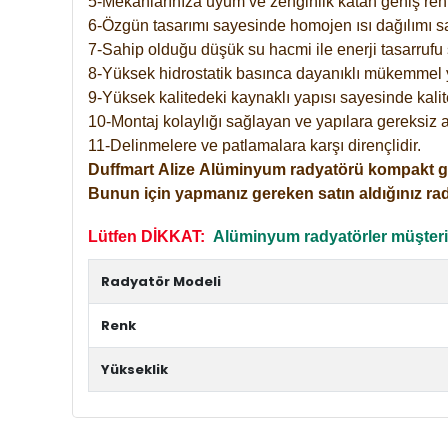
5-Mekanlarınıza uyum ve zenginlik katan geniş renk 
6-Özgün tasarımı sayesinde homojen ısı dağılımı s
7-Sahip olduğu düşük su hacmi ile enerji tasarrufu 
8-Yüksek hidrostatik basınca dayanıklı mükemmel 
9-Yüksek kalitedeki kaynaklı yapısı sayesinde kalit
10-Montaj kolaylığı sağlayan ve yapılara gereksiz a
11-Delinmelere ve patlamalara karşı dirençlidir.
Duffmart
Alize
Alüminyum radyatörü kompakt girişl
Bunun için yapmanız gereken satın aldığınız ra
Lütfen DİKKAT:
Alüminyum radyatörler müşterile
Radyatör Modeli
Renk
Yükseklik