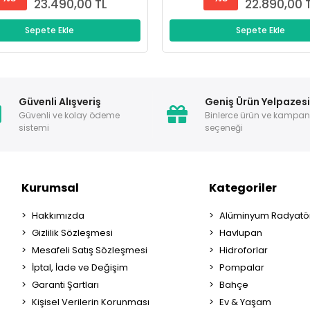
23.490,00 TL
22.890,00 
Sepete Ekle
Sepete Ekle
Güvenli Alışveriş
Geniş Ürün Yelpazes
Güvenli ve kolay ödeme
Binlerce ürün ve kampa
sistemi
seçeneği
Kurumsal
Kategoriler
Hakkımızda
Alüminyum Radyatör
Gizlilik Sözleşmesi
Havlupan
Mesafeli Satış Sözleşmesi
Hidroforlar
İptal, İade ve Değişim
Pompalar
Garanti Şartları
Bahçe
Kişisel Verilerin Korunması
Ev & Yaşam