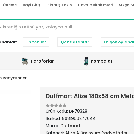
lı Ödeme
Bayi Girişi
Sipariş Takip
Havale Bildirimleri
Sıkça S
ananlar:
En Yeniler
Çok Satanlar
En çok oylana
Hidroforlar
Pompalar
m Radyatörler
Duffmart Alize 180x58 cm Met
Ürün Kodu:
DR78328
Barkod:
8681966277044
Marka:
Duffmart
Kategori:
Alize Alüminyum Radyatörler