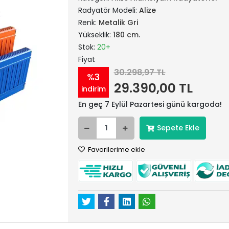
Radyatör Modeli:
Alize
Renk:
Metalik Gri
Yükseklik:
180 cm.
Stok:
20+
Fiyat
30.298,97 TL
%3
29.390,00 TL
indirim
En geç 7 Eylül Pazartesi günü kargoda!
Sepete Ekle
Favorilerime ekle