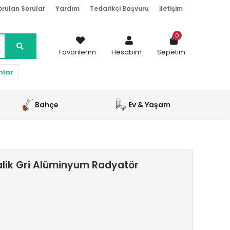
orulan Sorular
Yardım
Tedarikçi Başvuru
İletişim
0
Favorilerim
Hesabım
Sepetim
nlar
Bahçe
Ev & Yaşam
alik Gri Alüminyum Radyatör