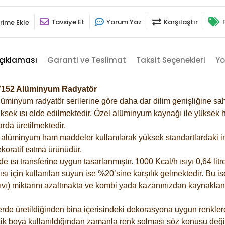
Tavsiye Et
Yorum Yaz
Karşılaştır
rime Ekle
çıklaması
Garanti ve Teslimat
Taksit Seçenekleri
Yo
i-7152 Alüminyum Radyatör
lüminyum radyatör serilerine göre daha dar dilim genişliğine sah
ksek ısı elde edilmektedir. Özel alüminyum kaynağı ile yüksek hi
rda üretilmektedir.
alüminyum ham maddeler kullanılarak yüksek standartlardaki imal
koratif ısıtma ürünüdür.
ısı transferine uygun tasarlanmıştır. 1000 Kcal/h ısıyı 0,64 litre
sı için kullanılan suyun ise %20’sine karşılık gelmektedir. Bu is
 sıvı) miktarını azaltmakta ve kombi yada kazanınızdan kaynaklan
rde üretildiğinden bina içerisindeki dekorasyona uygun renklerde
ik boya kullanıldığından zamanla renk solması söz konusu değil