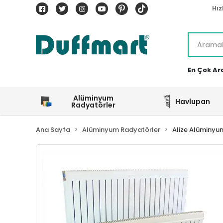
Hız
En Çok Ar
Alüminyum
Havlupan
Radyatörler
Ana Sayfa
Alüminyum Radyatörler
Alize Alüminyu