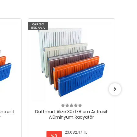
KARGO
KARG
BEDAVA
BEDAV
ntrasit
Duffmart Alize 30x178 cm Antrasit
Duf
r
Alüminyum Radyatör
23.082,47 TL
%3