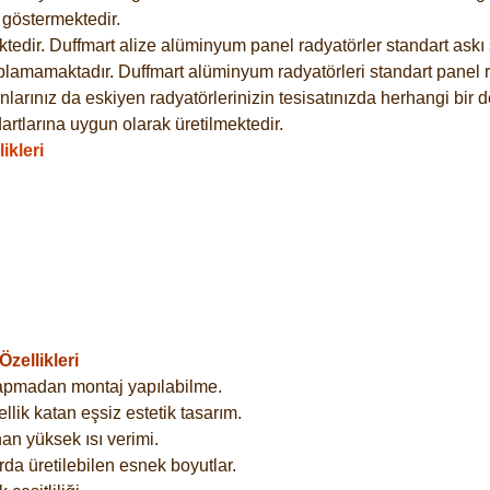
göstermektedir.
dir. Duffmart alize alüminyum panel radyatörler standart askı s
plamamaktadır. Duffmart alüminyum radyatörleri standart panel ra
larınız da eskiyen radyatörlerinizin tesisatınızda herhangi bir d
tlarına uygun olarak üretilmektedir.
ikleri
zellikleri
yapmadan montaj yapılabilme.
lik katan eşsiz estetik tasarım.
an yüksek ısı verimi.
rda üretilebilen esnek boyutlar.