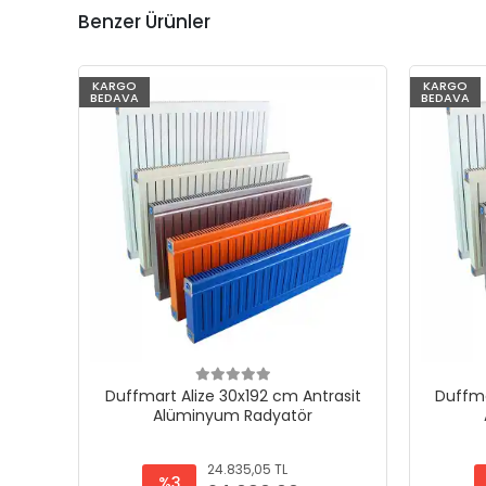
Benzer Ürünler
KARGO
KARGO
BEDAVA
BEDAVA
Duffmart Alize 30x192 cm Antrasit
Duffma
Alüminyum Radyatör
24.835,05 TL
%3