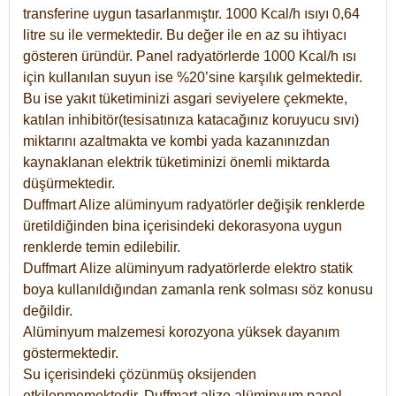
transferine uygun tasarlanmıştır. 1000 Kcal/h ısıyı 0,64
litre su ile vermektedir. Bu değer ile en az su ihtiyacı
gösteren üründür. Panel radyatörlerde 1000 Kcal/h ısı
için kullanılan suyun ise %20’sine karşılık gelmektedir.
Bu ise yakıt tüketiminizi asgari seviyelere çekmekte,
katılan inhibitör(tesisatınıza katacağınız koruyucu sıvı)
miktarını azaltmakta ve kombi yada kazanınızdan
kaynaklanan elektrik tüketiminizi önemli miktarda
düşürmektedir.
Duffmart Alize alüminyum radyatörler değişik renklerde
üretildiğinden bina içerisindeki dekorasyona uygun
renklerde temin edilebilir.
Duffmart
Alize
alüminyum radyatörlerde elektro statik
boya kullanıldığından zamanla renk solması söz konusu
değildir.
Alüminyum malzemesi korozyona yüksek dayanım
göstermektedir.
Su içerisindeki çözünmüş oksijenden
etkilenmemektedir. Duffmart alize alüminyum panel