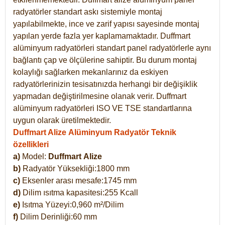
radyatörler standart askı sistemiyle montaj
yapılabilmekte, ince ve zarif yapısı sayesinde montaj
yapılan yerde fazla yer kaplamamaktadır. Duffmart
alüminyum radyatörleri standart panel radyatörlerle aynı
bağlantı çap ve ölçülerine sahiptir. Bu durum montaj
kolaylığı sağlarken mekanlarınız da eskiyen
radyatörlerinizin tesisatınızda herhangi bir değişiklik
yapmadan değiştirilmesine olanak verir. Duffmart
alüminyum radyatörleri ISO VE TSE standartlarına
uygun olarak üretilmektedir.
Duffmart Alize Alüminyum Radyatör Teknik
özellikleri
a)
Model:
Duffmart
Alize
b)
Radyatör Yüksekliği:1800 mm
c)
Eksenler arası mesafe:1745 mm
d)
Dilim ısıtma kapasitesi:255 Kcall
e)
Isıtma Yüzeyi:0,960 m²/Dilim
f)
Dilim Derinliği:60 mm