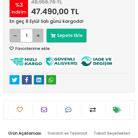
48.958,76 TL
%3
47.490,00 TL
indirim
En geç 8 Eylül Salı günü kargoda!
Sepete Ekle
Favorilerime ekle
Ürün Açıklaması
Garanti ve Teslimat
Taksit Seçenekleri