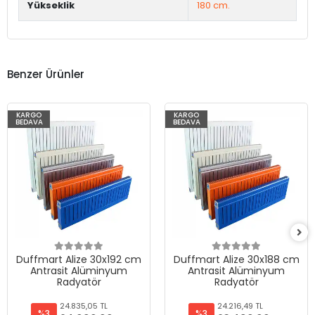
Yükseklik
180 cm.
Benzer Ürünler
KARGO
KARGO
BEDAVA
BEDAVA
Duffmart Alize 30x192 cm
Duffmart Alize 30x188 cm
Antrasit Alüminyum
Antrasit Alüminyum
Radyatör
Radyatör
24.835,05 TL
24.216,49 TL
%3
%3