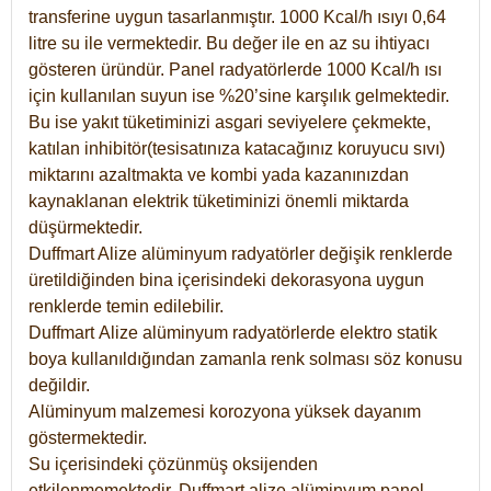
transferine uygun tasarlanmıştır. 1000 Kcal/h ısıyı 0,64
litre su ile vermektedir. Bu değer ile en az su ihtiyacı
gösteren üründür. Panel radyatörlerde 1000 Kcal/h ısı
için kullanılan suyun ise %20’sine karşılık gelmektedir.
Bu ise yakıt tüketiminizi asgari seviyelere çekmekte,
katılan inhibitör(tesisatınıza katacağınız koruyucu sıvı)
miktarını azaltmakta ve kombi yada kazanınızdan
kaynaklanan elektrik tüketiminizi önemli miktarda
düşürmektedir.
Duffmart Alize alüminyum radyatörler değişik renklerde
üretildiğinden bina içerisindeki dekorasyona uygun
renklerde temin edilebilir.
Duffmart
Alize
alüminyum radyatörlerde elektro statik
boya kullanıldığından zamanla renk solması söz konusu
değildir.
Alüminyum malzemesi korozyona yüksek dayanım
göstermektedir.
Su içerisindeki çözünmüş oksijenden
etkilenmemektedir. Duffmart alize alüminyum panel