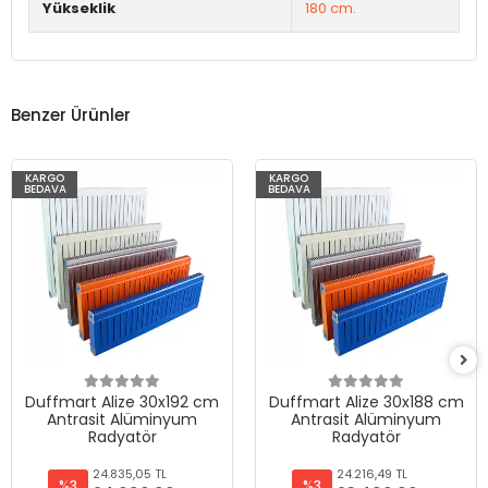
Yükseklik
180 cm.
Benzer Ürünler
KARGO
KARGO
BEDAVA
BEDAVA
Duffmart Alize 30x192 cm
Duffmart Alize 30x188 cm
Antrasit Alüminyum
Antrasit Alüminyum
Radyatör
Radyatör
24.835,05 TL
24.216,49 TL
%3
%3