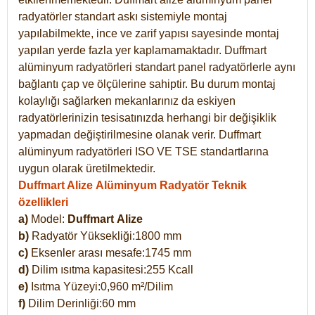
radyatörler standart askı sistemiyle montaj
yapılabilmekte, ince ve zarif yapısı sayesinde montaj
yapılan yerde fazla yer kaplamamaktadır. Duffmart
alüminyum radyatörleri standart panel radyatörlerle aynı
bağlantı çap ve ölçülerine sahiptir. Bu durum montaj
kolaylığı sağlarken mekanlarınız da eskiyen
radyatörlerinizin tesisatınızda herhangi bir değişiklik
yapmadan değiştirilmesine olanak verir. Duffmart
alüminyum radyatörleri ISO VE TSE standartlarına
uygun olarak üretilmektedir.
Duffmart Alize Alüminyum Radyatör Teknik
özellikleri
a)
Model:
Duffmart
Alize
b)
Radyatör Yüksekliği:1800 mm
c)
Eksenler arası mesafe:1745 mm
d)
Dilim ısıtma kapasitesi:255 Kcall
e)
Isıtma Yüzeyi:0,960 m²/Dilim
f)
Dilim Derinliği:60 mm