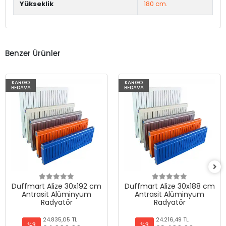
Yükseklik
180 cm.
Benzer Ürünler
KARGO
KARGO
BEDAVA
BEDAVA
Duffmart Alize 30x192 cm
Duffmart Alize 30x188 cm
Antrasit Alüminyum
Antrasit Alüminyum
Radyatör
Radyatör
24.835,05 TL
24.216,49 TL
%3
%3