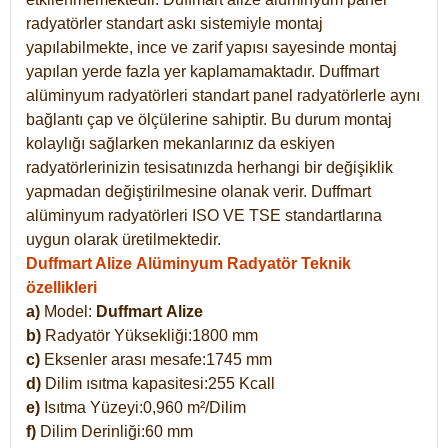
radyatörler standart askı sistemiyle montaj
yapılabilmekte, ince ve zarif yapısı sayesinde montaj
yapılan yerde fazla yer kaplamamaktadır. Duffmart
alüminyum radyatörleri standart panel radyatörlerle aynı
bağlantı çap ve ölçülerine sahiptir. Bu durum montaj
kolaylığı sağlarken mekanlarınız da eskiyen
radyatörlerinizin tesisatınızda herhangi bir değişiklik
yapmadan değiştirilmesine olanak verir. Duffmart
alüminyum radyatörleri ISO VE TSE standartlarına
uygun olarak üretilmektedir.
Duffmart Alize Alüminyum Radyatör Teknik
özellikleri
a)
Model:
Duffmart
Alize
b)
Radyatör Yüksekliği:1800 mm
c)
Eksenler arası mesafe:1745 mm
d)
Dilim ısıtma kapasitesi:255 Kcall
e)
Isıtma Yüzeyi:0,960 m²/Dilim
f)
Dilim Derinliği:60 mm