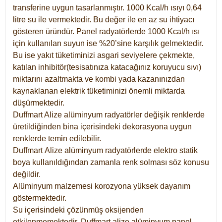
transferine uygun tasarlanmıştır. 1000 Kcal/h ısıyı 0,64
litre su ile vermektedir. Bu değer ile en az su ihtiyacı
gösteren üründür. Panel radyatörlerde 1000 Kcal/h ısı
için kullanılan suyun ise %20’sine karşılık gelmektedir.
Bu ise yakıt tüketiminizi asgari seviyelere çekmekte,
katılan inhibitör(tesisatınıza katacağınız koruyucu sıvı)
miktarını azaltmakta ve kombi yada kazanınızdan
kaynaklanan elektrik tüketiminizi önemli miktarda
düşürmektedir.
Duffmart Alize alüminyum radyatörler değişik renklerde
üretildiğinden bina içerisindeki dekorasyona uygun
renklerde temin edilebilir.
Duffmart
Alize
alüminyum radyatörlerde elektro statik
boya kullanıldığından zamanla renk solması söz konusu
değildir.
Alüminyum malzemesi korozyona yüksek dayanım
göstermektedir.
Su içerisindeki çözünmüş oksijenden
etkilenmemektedir. Duffmart alize alüminyum panel