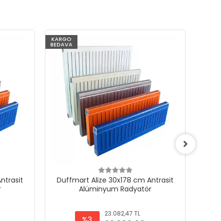
KARGO
KARG
BEDAVA
BEDAV
ntrasit
Duffmart Alize 30x178 cm Antrasit
Duf
r
Alüminyum Radyatör
23.082,47 TL
%3