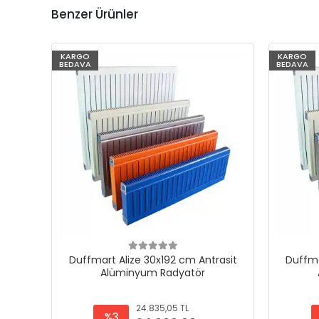
Benzer Ürünler
KARGO
KARGO
BEDAVA
BEDAVA
Duffmart Alize 30x192 cm Antrasit
Duffma
Alüminyum Radyatör
24.835,05 TL
%3