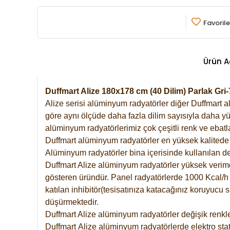
Favorile
Ürün A
Duffmart Alize 180x178 cm (40 Dilim) Parlak G
Alize serisi alüminyum radyatörler diğer Duffmart a
göre aynı ölçüde daha fazla dilim sayısıyla daha yü
alüminyum radyatörlerimiz çok çeşitli renk ve ebatla
Duffmart alüminyum radyatörler en yüksek kalitede 
Alüminyum radyatörler bina içerisinde kullanılan de
Duffmart Alize alüminyum radyatörler yüksek verimde 
gösteren üründür. Panel radyatörlerde 1000 Kcal/h ı
katılan inhibitör(tesisatınıza katacağınız koruyucu
düşürmektedir.
Duffmart Alize alüminyum radyatörler değişik renkle
Duffmart
Alize
alüminyum radyatörlerde elektro stat