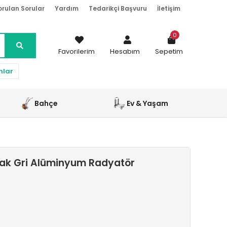
orulan Sorular
Yardım
Tedarikçi Başvuru
İletişim
0
Favorilerim
Hesabım
Sepetim
nlar
Bahçe
Ev & Yaşam
rlak Gri Alüminyum Radyatör