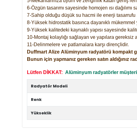
5-Mekanlarınıza uyum ve zenginlik katan geniş renk 
6-Özgün tasarımı sayesinde homojen ısı dağılımı s
7-Sahip olduğu düşük su hacmi ile enerji tasarrufu 
8-Yüksek hidrostatik basınca dayanıklı mükemmel 
9-Yüksek kalitedeki kaynaklı yapısı sayesinde kalit
10-Montaj kolaylığı sağlayan ve yapılara gereksiz a
11-Delinmelere ve patlamalara karşı dirençlidir.
Duffmart
Alize
Alüminyum radyatörü kompakt girişl
Bunun için yapmanız gereken satın aldığınız ra
Lütfen DİKKAT:
Alüminyum radyatörler müşterile
Radyatör Modeli
Renk
Yükseklik