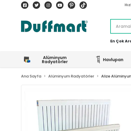
Hız
En Çok Ar
Alüminyum
Havlupan
Radyatörler
Ana Sayfa
Alüminyum Radyatörler
Alize Alüminyu