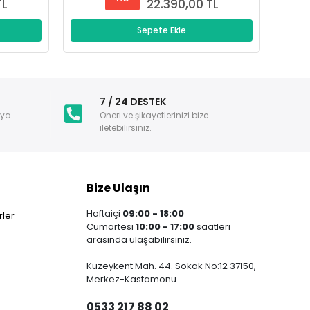
TL
22.390,00 TL
Sepete Ekle
i
7 / 24 DESTEK
nya
Öneri ve şikayetlerinizi bize
iletebilirsiniz.
Bize Ulaşın
Haftaiçi
09:00 - 18:00
ler
Cumartesi
10:00 - 17:00
saatleri
arasında ulaşabilirsiniz.
Kuzeykent Mah. 44. Sokak No:12 37150,
Merkez-Kastamonu
0533 217 88 02