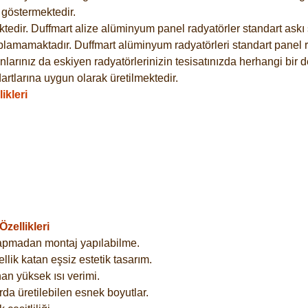
göstermektedir.
dir. Duffmart alize alüminyum panel radyatörler standart askı s
plamamaktadır. Duffmart alüminyum radyatörleri standart panel ra
larınız da eskiyen radyatörlerinizin tesisatınızda herhangi bir d
tlarına uygun olarak üretilmektedir.
ikleri
zellikleri
yapmadan montaj yapılabilme.
lik katan eşsiz estetik tasarım.
an yüksek ısı verimi.
rda üretilebilen esnek boyutlar.