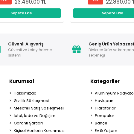
23.490,00 TL
22.890,00 
Sepete Ekle
Sepete Ekle
Güvenli Alışveriş
Geniş Ürün Yelpazes
Güvenli ve kolay ödeme
Binlerce ürün ve kampa
sistemi
seçeneği
Kurumsal
Kategoriler
Hakkımızda
Alüminyum Radyatör
Gizlilik Sözleşmesi
Havlupan
Mesafeli Satış Sözleşmesi
Hidroforlar
İptal, İade ve Değişim
Pompalar
Garanti Şartları
Bahçe
Kişisel Verilerin Korunması
Ev & Yaşam