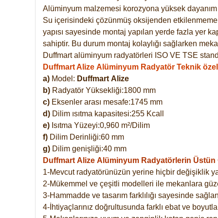
Alüminyum malzemesi korozyona yüksek dayanım 
Su içerisindeki çözünmüş oksijenden etkilenmemekte
yapısı sayesinde montaj yapılan yerde fazla yer ka
sahiptir. Bu durum montaj kolaylığı sağlarken mekan
Duffmart alüminyum radyatörleri ISO VE TSE standar
Duffmart Alize Alüminyum Radyatör Teknik özell
a)
Model:
Duffmart
Alize
b)
Radyatör Yüksekliği:1800 mm
c)
Eksenler arası mesafe:1745 mm
d)
Dilim ısıtma kapasitesi:255 Kcall
e)
Isıtma Yüzeyi:0,960 m²/Dilim
f)
Dilim Derinliği:60 mm
g)
Dilim genişliği:40 mm
Duffmart Alize
Alüminyum Radyatörlerin Üstün Ö
1-Mevcut radyatörünüzün yerine hiçbir değişiklik 
2-Mükemmel ve çeşitli modelleri ile mekanlara güzel
3-Hammadde ve tasarım farklılığı sayesinde sağlan
4-İhtiyaçlarınız doğrultusunda farklı ebat ve boyutla