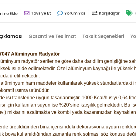
Tavsiye Et
Yorum Yaz
Karşılaştır
rime Ekle
çıklaması
Garanti ve Teslimat
Taksit Seçenekleri
Yo
ri-7047 Alüminyum Radyatör
lüminyum radyatör serilerine göre daha dar dilim genişliğine sah
ksek ısı elde edilmektedir. Özel alüminyum kaynağı ile yüksek hi
rda üretilmektedir.
alüminyum ham maddeler kullanılarak yüksek standartlardaki imal
koratif ısıtma ürünüdür.
ısı transferine uygun tasarlanmıştır. 1000 Kcal/h ısıyı 0,64 litre
sı için kullanılan suyun ise %20’sine karşılık gelmektedir. Bu is
 sıvı) miktarını azaltmakta ve kombi yada kazanınızdan kaynaklan
rde üretildiğinden bina içerisindeki dekorasyona uygun renklerde
ik boya kullanıldığından zamanla renk solması söz konusu değil