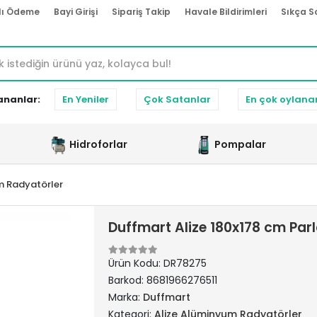
lı Ödeme
Bayi Girişi
Sipariş Takip
Havale Bildirimleri
Sıkça S
ananlar:
En Yeniler
Çok Satanlar
En çok oylana
Hidroforlar
Pompalar
m Radyatörler
Duffmart Alize 180x178 cm Pa
Ürün Kodu:
DR78275
Barkod:
8681966276511
Marka:
Duffmart
Kategori:
Alize Alüminyum Radyatörler