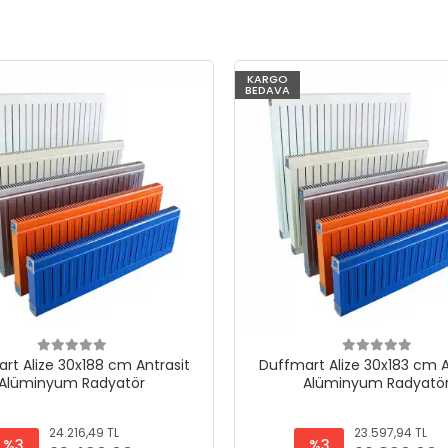
KARGO
BEDAVA
rt Alize 30x188 cm Antrasit
Duffmart Alize 30x183 cm A
Alüminyum Radyatör
Alüminyum Radyatö
24.216,49 TL
23.597,94 TL
%3
%3