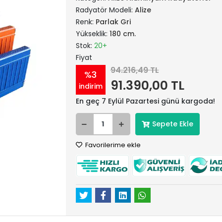
Radyatör Modeli:
Alize
Renk:
Parlak Gri
Yükseklik:
180 cm.
Stok:
20+
Fiyat
94.216,49 TL
%3
91.390,00 TL
indirim
En geç 7 Eylül Pazartesi günü kargoda!
Sepete Ekle
Favorilerime ekle