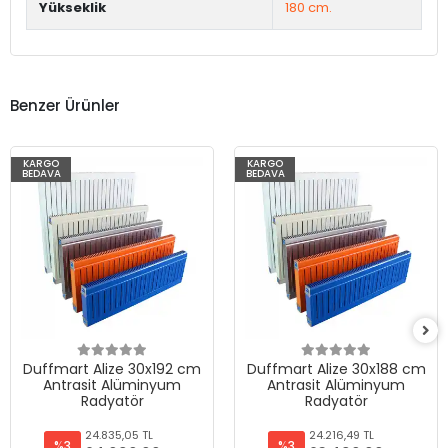
Yükseklik
180 cm.
Benzer Ürünler
KARGO
KARGO
BEDAVA
BEDAVA
Duffmart Alize 30x192 cm
Duffmart Alize 30x188 cm
Antrasit Alüminyum
Antrasit Alüminyum
Radyatör
Radyatör
24.835,05 TL
24.216,49 TL
%3
%3