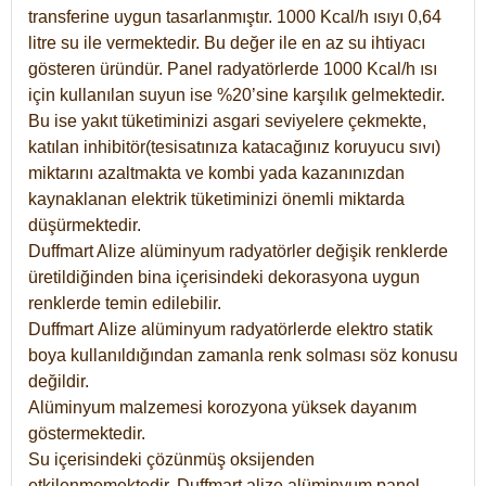
transferine uygun tasarlanmıştır. 1000 Kcal/h ısıyı 0,64
litre su ile vermektedir. Bu değer ile en az su ihtiyacı
gösteren üründür. Panel radyatörlerde 1000 Kcal/h ısı
için kullanılan suyun ise %20’sine karşılık gelmektedir.
Bu ise yakıt tüketiminizi asgari seviyelere çekmekte,
katılan inhibitör(tesisatınıza katacağınız koruyucu sıvı)
miktarını azaltmakta ve kombi yada kazanınızdan
kaynaklanan elektrik tüketiminizi önemli miktarda
düşürmektedir.
Duffmart Alize alüminyum radyatörler değişik renklerde
üretildiğinden bina içerisindeki dekorasyona uygun
renklerde temin edilebilir.
Duffmart
Alize
alüminyum radyatörlerde elektro statik
boya kullanıldığından zamanla renk solması söz konusu
değildir.
Alüminyum malzemesi korozyona yüksek dayanım
göstermektedir.
Su içerisindeki çözünmüş oksijenden
etkilenmemektedir. Duffmart alize alüminyum panel