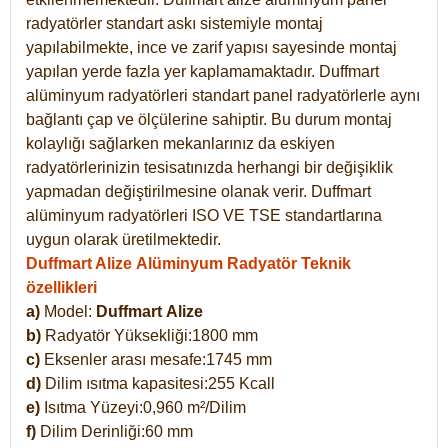
radyatörler standart askı sistemiyle montaj
yapılabilmekte, ince ve zarif yapısı sayesinde montaj
yapılan yerde fazla yer kaplamamaktadır. Duffmart
alüminyum radyatörleri standart panel radyatörlerle aynı
bağlantı çap ve ölçülerine sahiptir. Bu durum montaj
kolaylığı sağlarken mekanlarınız da eskiyen
radyatörlerinizin tesisatınızda herhangi bir değişiklik
yapmadan değiştirilmesine olanak verir. Duffmart
alüminyum radyatörleri ISO VE TSE standartlarına
uygun olarak üretilmektedir.
Duffmart Alize Alüminyum Radyatör Teknik
özellikleri
a)
Model:
Duffmart
Alize
b)
Radyatör Yüksekliği:1800 mm
c)
Eksenler arası mesafe:1745 mm
d)
Dilim ısıtma kapasitesi:255 Kcall
e)
Isıtma Yüzeyi:0,960 m²/Dilim
f)
Dilim Derinliği:60 mm