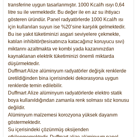
transferine uygun tasarlanmıştır. 1000 Kcal/h ısıyı 0,64
litre su ile vermektedir. Bu değer ile en az su ihtiyacı
gösteren üründür. Panel radyatörlerde 1000 Kcal/h ısı
için kullanılan suyun ise %20’sine karşılık gelmektedir.
Bu ise yakıt tüketiminizi asgari seviyelere çekmekte,
katılan inhibitör(tesisatınıza katacağınız koruyucu sıvı)
miktarını azaltmakta ve kombi yada kazanınızdan
kaynaklanan elektrik tüketiminizi önemli miktarda
düşürmektedir.
Duffmart Alize alüminyum radyatörler değişik renklerde
üretildiğinden bina içerisindeki dekorasyona uygun
renklerde temin edilebilir.
Duffmart
Alize
alüminyum radyatörlerde elektro statik
boya kullanıldığından zamanla renk solması söz konusu
değildir.
Alüminyum malzemesi korozyona yüksek dayanım
göstermektedir.
Su içerisindeki çözünmüş oksijenden
etkilenmemektedir. Duffmart alize alüminyum panel