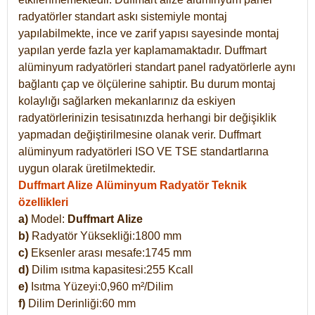
radyatörler standart askı sistemiyle montaj
yapılabilmekte, ince ve zarif yapısı sayesinde montaj
yapılan yerde fazla yer kaplamamaktadır. Duffmart
alüminyum radyatörleri standart panel radyatörlerle aynı
bağlantı çap ve ölçülerine sahiptir. Bu durum montaj
kolaylığı sağlarken mekanlarınız da eskiyen
radyatörlerinizin tesisatınızda herhangi bir değişiklik
yapmadan değiştirilmesine olanak verir. Duffmart
alüminyum radyatörleri ISO VE TSE standartlarına
uygun olarak üretilmektedir.
Duffmart Alize Alüminyum Radyatör Teknik
özellikleri
a)
Model:
Duffmart
Alize
b)
Radyatör Yüksekliği:1800 mm
c)
Eksenler arası mesafe:1745 mm
d)
Dilim ısıtma kapasitesi:255 Kcall
e)
Isıtma Yüzeyi:0,960 m²/Dilim
f)
Dilim Derinliği:60 mm