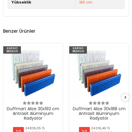
Yükseklik
180 cm.
Benzer Ürünler
KARGO
KARGO
BEDAVA
BEDAVA
Duffmart Alize 30x192 cm
Duffmart Alize 30x188 cm
Antrasit Alüminyum
Antrasit Alüminyum
Radyatör
Radyatör
24.835,05 TL
24.216,49 TL
%3
%3