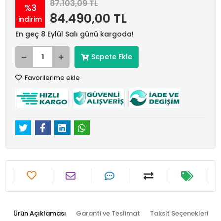
87.103,09 TL
%3
84.490,00 TL
indirim
En geç 8 Eylül Salı günü kargoda!
Sepete Ekle
Favorilerime ekle
Ürün Açıklaması
Garanti ve Teslimat
Taksit Seçenekleri