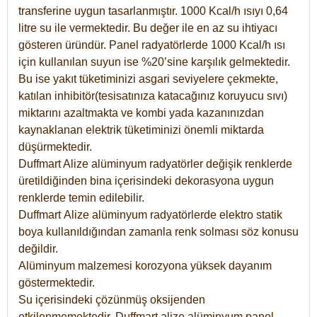
transferine uygun tasarlanmıştır. 1000 Kcal/h ısıyı 0,64
litre su ile vermektedir. Bu değer ile en az su ihtiyacı
gösteren üründür. Panel radyatörlerde 1000 Kcal/h ısı
için kullanılan suyun ise %20’sine karşılık gelmektedir.
Bu ise yakıt tüketiminizi asgari seviyelere çekmekte,
katılan inhibitör(tesisatınıza katacağınız koruyucu sıvı)
miktarını azaltmakta ve kombi yada kazanınızdan
kaynaklanan elektrik tüketiminizi önemli miktarda
düşürmektedir.
Duffmart Alize alüminyum radyatörler değişik renklerde
üretildiğinden bina içerisindeki dekorasyona uygun
renklerde temin edilebilir.
Duffmart
Alize
alüminyum radyatörlerde elektro statik
boya kullanıldığından zamanla renk solması söz konusu
değildir.
Alüminyum malzemesi korozyona yüksek dayanım
göstermektedir.
Su içerisindeki çözünmüş oksijenden
etkilenmemektedir. Duffmart alize alüminyum panel