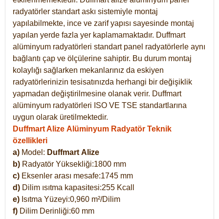
radyatörler standart askı sistemiyle montaj
yapılabilmekte, ince ve zarif yapısı sayesinde montaj
yapılan yerde fazla yer kaplamamaktadır. Duffmart
alüminyum radyatörleri standart panel radyatörlerle aynı
bağlantı çap ve ölçülerine sahiptir. Bu durum montaj
kolaylığı sağlarken mekanlarınız da eskiyen
radyatörlerinizin tesisatınızda herhangi bir değişiklik
yapmadan değiştirilmesine olanak verir. Duffmart
alüminyum radyatörleri ISO VE TSE standartlarına
uygun olarak üretilmektedir.
Duffmart Alize Alüminyum Radyatör Teknik
özellikleri
a)
Model:
Duffmart
Alize
b)
Radyatör Yüksekliği:1800 mm
c)
Eksenler arası mesafe:1745 mm
d)
Dilim ısıtma kapasitesi:255 Kcall
e)
Isıtma Yüzeyi:0,960 m²/Dilim
f)
Dilim Derinliği:60 mm