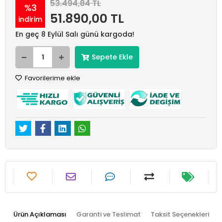
53.494,84 TL
%3
51.890,00 TL
indirim
En geç 8 Eylül Salı günü kargoda!
Sepete Ekle
Favorilerime ekle
Ürün Açıklaması
Garanti ve Teslimat
Taksit Seçenekleri