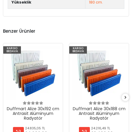
Yükseklik
180 cm.
Benzer Ürünler
KARGO
KARGO
BEDAVA
BEDAVA
Duffmart Alize 30x192 cm
Duffmart Alize 30x188 cm
Antrasit Alüminyum
Antrasit Alüminyum
Radyatör
Radyatör
24.835,05 TL
24.216,49 TL
%3
%3