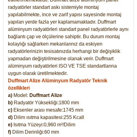
radyatörler standart askı sistemiyle montaj
yapılabilmekte, ince ve zarif yapısı sayesinde montaj
yapılan yerde fazla yer kaplamamaktadır. Duffmart
alüminyum radyatörleri standart panel radyatörlerle aynı
bağlantı çap ve ölçülerine sahiptir. Bu durum montaj
kolaylığı sağlarken mekanlarınız da eskiyen
radyatörlerinizin tesisatınızda herhangi bir değişiklik
yapmadan değiştirilmesine olanak verir. Duffmart
alüminyum radyatörleri ISO VE TSE standartlarına
uygun olarak üretilmektedir.
Duffmart Alize Alüminyum Radyatör Teknik
özellikleri
a)
Model:
Duffmart
Alize
b)
Radyatör Yüksekliği:1800 mm
c)
Eksenler arası mesafe:1745 mm
d)
Dilim ısıtma kapasitesi:255 Kcall
e)
Isıtma Yüzeyi:0,960 m²/Dilim
f)
Dilim Derinliği:60 mm