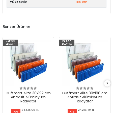
Yükseklik
180 cm.
Benzer Ürünler
KARGO
KARGO
BEDAVA
BEDAVA
Duffmart Alize 30x192 cm
Duffmart Alize 30x188 cm
Antrasit Alüminyum
Antrasit Alüminyum
Radyatör
Radyatör
24.835,05 TL
24.216,49 TL
%3
%3