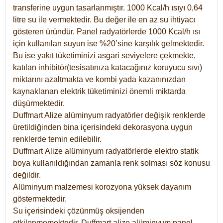
transferine uygun tasarlanmıştır. 1000 Kcal/h ısıyı 0,64
litre su ile vermektedir. Bu değer ile en az su ihtiyacı
gösteren üründür. Panel radyatörlerde 1000 Kcal/h ısı
için kullanılan suyun ise %20’sine karşılık gelmektedir.
Bu ise yakıt tüketiminizi asgari seviyelere çekmekte,
katılan inhibitör(tesisatınıza katacağınız koruyucu sıvı)
miktarını azaltmakta ve kombi yada kazanınızdan
kaynaklanan elektrik tüketiminizi önemli miktarda
düşürmektedir.
Duffmart Alize alüminyum radyatörler değişik renklerde
üretildiğinden bina içerisindeki dekorasyona uygun
renklerde temin edilebilir.
Duffmart
Alize
alüminyum radyatörlerde elektro statik
boya kullanıldığından zamanla renk solması söz konusu
değildir.
Alüminyum malzemesi korozyona yüksek dayanım
göstermektedir.
Su içerisindeki çözünmüş oksijenden
etkilenmemektedir. Duffmart alize alüminyum panel