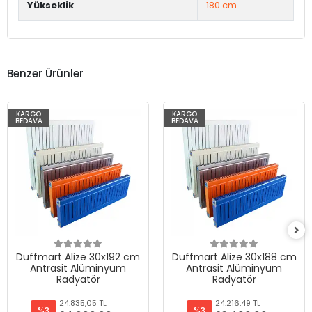
Yükseklik
180 cm.
Benzer Ürünler
KARGO
KARGO
BEDAVA
BEDAVA
Duffmart Alize 30x192 cm
Duffmart Alize 30x188 cm
Antrasit Alüminyum
Antrasit Alüminyum
Radyatör
Radyatör
24.835,05 TL
24.216,49 TL
%3
%3