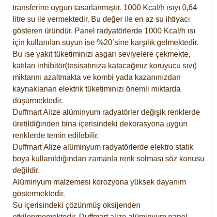
transferine uygun tasarlanmıştır. 1000 Kcal/h ısıyı 0,64
litre su ile vermektedir. Bu değer ile en az su ihtiyacı
gösteren üründür. Panel radyatörlerde 1000 Kcal/h ısı
için kullanılan suyun ise %20’sine karşılık gelmektedir.
Bu ise yakıt tüketiminizi asgari seviyelere çekmekte,
katılan inhibitör(tesisatınıza katacağınız koruyucu sıvı)
miktarını azaltmakta ve kombi yada kazanınızdan
kaynaklanan elektrik tüketiminizi önemli miktarda
düşürmektedir.
Duffmart Alize alüminyum radyatörler değişik renklerde
üretildiğinden bina içerisindeki dekorasyona uygun
renklerde temin edilebilir.
Duffmart
Alize
alüminyum radyatörlerde elektro statik
boya kullanıldığından zamanla renk solması söz konusu
değildir.
Alüminyum malzemesi korozyona yüksek dayanım
göstermektedir.
Su içerisindeki çözünmüş oksijenden
etkilenmemektedir. Duffmart alize alüminyum panel