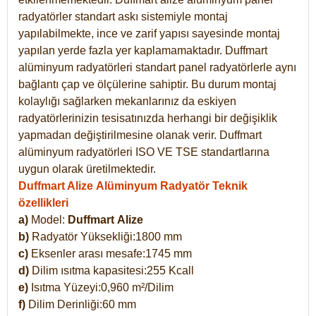
radyatörler standart askı sistemiyle montaj
yapılabilmekte, ince ve zarif yapısı sayesinde montaj
yapılan yerde fazla yer kaplamamaktadır. Duffmart
alüminyum radyatörleri standart panel radyatörlerle aynı
bağlantı çap ve ölçülerine sahiptir. Bu durum montaj
kolaylığı sağlarken mekanlarınız da eskiyen
radyatörlerinizin tesisatınızda herhangi bir değişiklik
yapmadan değiştirilmesine olanak verir. Duffmart
alüminyum radyatörleri ISO VE TSE standartlarına
uygun olarak üretilmektedir.
Duffmart Alize Alüminyum Radyatör Teknik
özellikleri
a)
Model:
Duffmart
Alize
b)
Radyatör Yüksekliği:1800 mm
c)
Eksenler arası mesafe:1745 mm
d)
Dilim ısıtma kapasitesi:255 Kcall
e)
Isıtma Yüzeyi:0,960 m²/Dilim
f)
Dilim Derinliği:60 mm