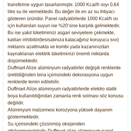
transferine uygun tasarlanmıştır. 1000 Kcal/h ısıyı 0,64
litre su ile vermektedir. Bu değer ile en az su ihtiyacı
gösteren üründür. Panel radyatörlerde 1000 Kcal/h ısı
için kullanılan suyun ise %20’sine karşılık gelmektedir.
Bu ise yakıt tüketiminizi asgari seviyelere çekmekte,
katılan inhibitör(tesisatınıza katacağınız koruyucu sıvı)
miktarını azaltmakta ve kombi yada kazanınızdan
kaynaklanan elektrik tüketiminizi önemli miktarda
düşürmektedir.
Duffmart Alize alüminyum radyatörler değişik renklerde
üretildiğinden bina içerisindeki dekorasyona uygun
renklerde temin edilebilir.
Duffmart
Alize
alüminyum radyatörlerde elektro statik
boya kullanıldığından zamanla renk solması söz konusu
değildir.
Alüminyum malzemesi korozyona yüksek dayanım
göstermektedir.
Su içerisindeki çözünmüş oksijenden
etkilenmemektedir. Duffmart alize alüminyum panel