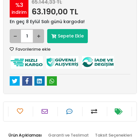
65.144,33 TL
%3
63.190,00 TL
indirim
En geç 8 Eylül Salı günü kargoda!
Sepete Ekle
Favorilerime ekle
Ürün Açıklaması
Garanti ve Teslimat
Taksit Seçenekleri