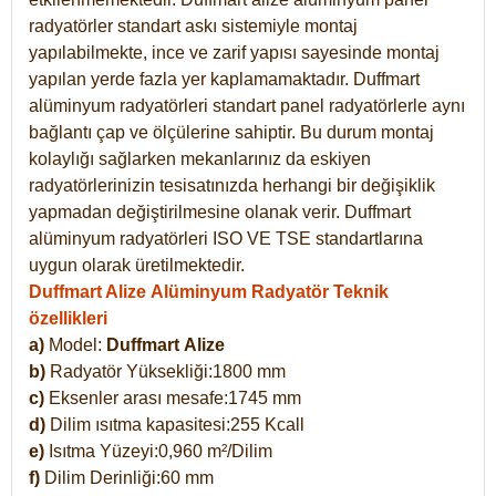
radyatörler standart askı sistemiyle montaj
yapılabilmekte, ince ve zarif yapısı sayesinde montaj
yapılan yerde fazla yer kaplamamaktadır. Duffmart
alüminyum radyatörleri standart panel radyatörlerle aynı
bağlantı çap ve ölçülerine sahiptir. Bu durum montaj
kolaylığı sağlarken mekanlarınız da eskiyen
radyatörlerinizin tesisatınızda herhangi bir değişiklik
yapmadan değiştirilmesine olanak verir. Duffmart
alüminyum radyatörleri ISO VE TSE standartlarına
uygun olarak üretilmektedir.
Duffmart Alize Alüminyum Radyatör Teknik
özellikleri
a)
Model:
Duffmart
Alize
b)
Radyatör Yüksekliği:1800 mm
c)
Eksenler arası mesafe:1745 mm
d)
Dilim ısıtma kapasitesi:255 Kcall
e)
Isıtma Yüzeyi:0,960 m²/Dilim
f)
Dilim Derinliği:60 mm