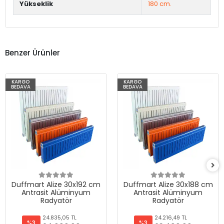
Yükseklik
180 cm.
Benzer Ürünler
KARGO
KARGO
BEDAVA
BEDAVA
Duffmart Alize 30x192 cm
Duffmart Alize 30x188 cm
Antrasit Alüminyum
Antrasit Alüminyum
Radyatör
Radyatör
24.835,05 TL
24.216,49 TL
%3
%3