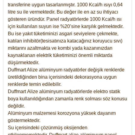
transferine uygun tasarlanmıştır. 1000 Kcal/h ısıyı 0,64
litre su ile vermektedir. Bu değer ile en az su ihtiyacı
gösteren üründür. Panel radyatörlerde 1000 Kcal/h ısı
için kullanılan suyun ise %20’sine karşılık gelmektedir.
Bu ise yakıt tüketiminizi asgari seviyelere çekmekte,
katılan inhibitör(tesisatınıza katacağınız koruyucu sıvı)
miktarını azaltmakta ve kombi yada kazanınızdan
kaynaklanan elektrik tüketiminizi önemli miktarda
düşürmektedir.
Duffmart Alize alüminyum radyatörler değişik renklerde
üretildiğinden bina içerisindeki dekorasyona uygun
renklerde temin edilebilir.
Duffmart
Alize
alüminyum radyatörlerde elektro statik
boya kullanıldığından zamanla renk solması söz konusu
değildir.
Alüminyum malzemesi korozyona yüksek dayanım
göstermektedir.
Su içerisindeki çözünmüş oksijenden
etkilenmemektedir. Duffmart alize alüminyum panel