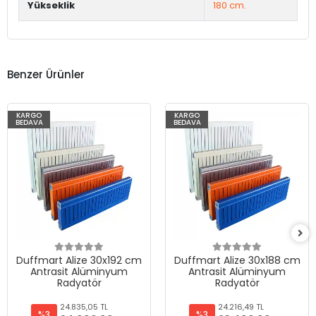
Yükseklik
180 cm.
Benzer Ürünler
KARGO
KARGO
BEDAVA
BEDAVA
Duffmart Alize 30x192 cm
Duffmart Alize 30x188 cm
Antrasit Alüminyum
Antrasit Alüminyum
Radyatör
Radyatör
24.835,05 TL
24.216,49 TL
%3
%3