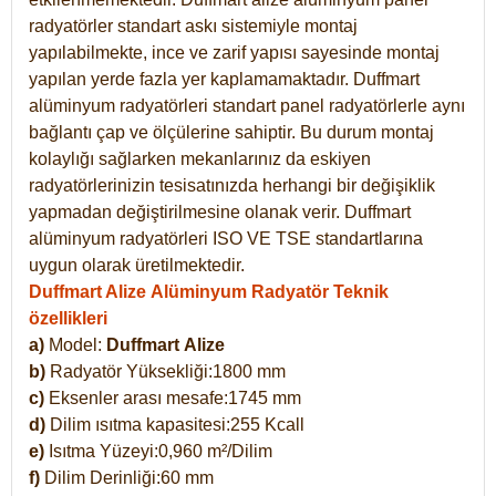
radyatörler standart askı sistemiyle montaj
yapılabilmekte, ince ve zarif yapısı sayesinde montaj
yapılan yerde fazla yer kaplamamaktadır. Duffmart
alüminyum radyatörleri standart panel radyatörlerle aynı
bağlantı çap ve ölçülerine sahiptir. Bu durum montaj
kolaylığı sağlarken mekanlarınız da eskiyen
radyatörlerinizin tesisatınızda herhangi bir değişiklik
yapmadan değiştirilmesine olanak verir. Duffmart
alüminyum radyatörleri ISO VE TSE standartlarına
uygun olarak üretilmektedir.
Duffmart Alize Alüminyum Radyatör Teknik
özellikleri
a)
Model:
Duffmart
Alize
b)
Radyatör Yüksekliği:1800 mm
c)
Eksenler arası mesafe:1745 mm
d)
Dilim ısıtma kapasitesi:255 Kcall
e)
Isıtma Yüzeyi:0,960 m²/Dilim
f)
Dilim Derinliği:60 mm