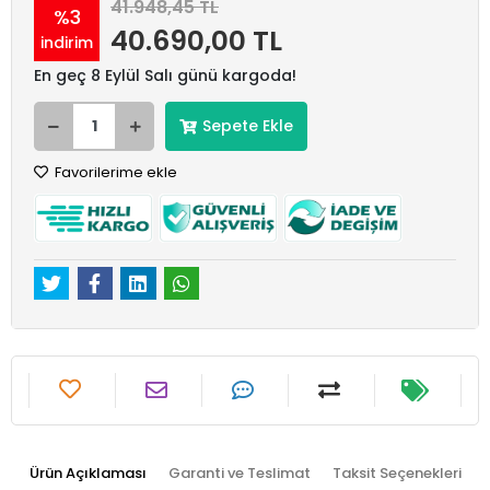
41.948,45 TL
%3
40.690,00 TL
indirim
En geç 8 Eylül Salı günü kargoda!
Sepete Ekle
Favorilerime ekle
Ürün Açıklaması
Garanti ve Teslimat
Taksit Seçenekleri