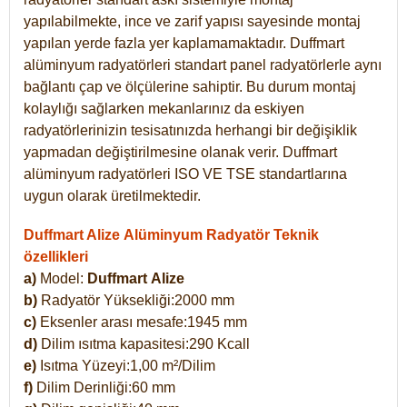
yapılabilmekte, ince ve zarif yapısı sayesinde montaj
yapılan yerde fazla yer kaplamamaktadır. Duffmart
alüminyum radyatörleri standart panel radyatörlerle aynı
bağlantı çap ve ölçülerine sahiptir. Bu durum montaj
kolaylığı sağlarken mekanlarınız da eskiyen
radyatörlerinizin tesisatınızda herhangi bir değişiklik
yapmadan değiştirilmesine olanak verir. Duffmart
alüminyum radyatörleri ISO VE TSE standartlarına
uygun olarak üretilmektedir.
Duffmart Alize Alüminyum Radyatör Teknik
özellikleri
a)
Model:
Duffmart
Alize
b)
Radyatör Yüksekliği:2000 mm
c)
Eksenler arası mesafe:1945 mm
d)
Dilim ısıtma kapasitesi:290 Kcall
e)
Isıtma Yüzeyi:1,00 m²/Dilim
f)
Dilim Derinliği:60 mm