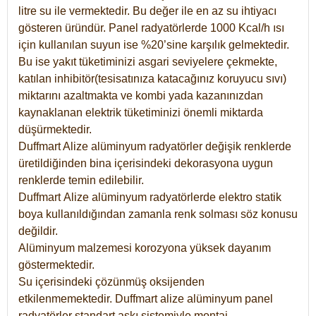
litre su ile vermektedir. Bu değer ile en az su ihtiyacı
gösteren üründür. Panel radyatörlerde 1000 Kcal/h ısı
için kullanılan suyun ise %20’sine karşılık gelmektedir.
Bu ise yakıt tüketiminizi asgari seviyelere çekmekte,
katılan inhibitör(tesisatınıza katacağınız koruyucu sıvı)
miktarını azaltmakta ve kombi yada kazanınızdan
kaynaklanan elektrik tüketiminizi önemli miktarda
düşürmektedir.
Duffmart Alize alüminyum radyatörler değişik renklerde
üretildiğinden bina içerisindeki dekorasyona uygun
renklerde temin edilebilir.
Duffmart
Alize
alüminyum radyatörlerde elektro statik
boya kullanıldığından zamanla renk solması söz konusu
değildir.
Alüminyum malzemesi korozyona yüksek dayanım
göstermektedir.
Su içerisindeki çözünmüş oksijenden
etkilenmemektedir. Duffmart alize alüminyum panel
radyatörler standart askı sistemiyle montaj