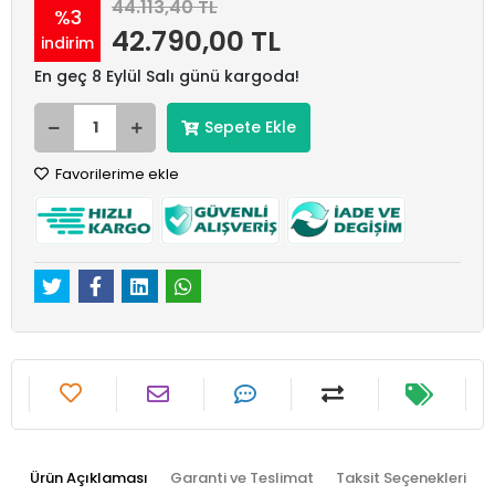
44.113,40 TL
%3
42.790,00 TL
indirim
En geç 8 Eylül Salı günü kargoda!
Sepete Ekle
Favorilerime ekle
Ürün Açıklaması
Garanti ve Teslimat
Taksit Seçenekleri