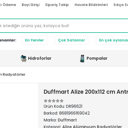
lı Ödeme
Bayi Girişi
Sipariş Takip
Havale Bildirimleri
Sıkça S
ananlar:
En Yeniler
Çok Satanlar
En çok oylana
Hidroforlar
Pompalar
m Radyatörler
Duffmart Alize 200x112 cm An
Ürün Kodu:
DR96621
Barkod:
8681966169042
Marka:
Duffmart
Kategori:
Alize Alüminyum Radyatörler