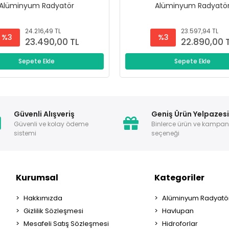
Alüminyum Radyatör
Alüminyum Radyatö
24.216,49 TL
23.597,94 TL
%3
%3
23.490,00 TL
22.890,00 
Sepete Ekle
Sepete Ekle
Güvenli Alışveriş
Geniş Ürün Yelpazes
Güvenli ve kolay ödeme
Binlerce ürün ve kampa
sistemi
seçeneği
Kurumsal
Kategoriler
Hakkımızda
Alüminyum Radyatör
Gizlilik Sözleşmesi
Havlupan
Mesafeli Satış Sözleşmesi
Hidroforlar