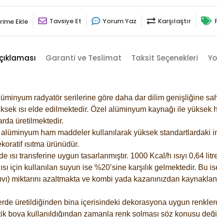
Tavsiye Et
Yorum Yaz
Karşılaştır
rime Ekle
çıklaması
Garanti ve Teslimat
Taksit Seçenekleri
Yo
lüminyum radyatör serilerine göre daha dar dilim genişliğine sah
ksek ısı elde edilmektedir. Özel alüminyum kaynağı ile yüksek hi
rda üretilmektedir.
alüminyum ham maddeler kullanılarak yüksek standartlardaki imal
koratif ısıtma ürünüdür.
ısı transferine uygun tasarlanmıştır. 1000 Kcal/h ısıyı 0,64 litre
sı için kullanılan suyun ise %20’sine karşılık gelmektedir. Bu is
 sıvı) miktarını azaltmakta ve kombi yada kazanınızdan kaynaklan
rde üretildiğinden bina içerisindeki dekorasyona uygun renklerde
ik boya kullanıldığından zamanla renk solması söz konusu değil