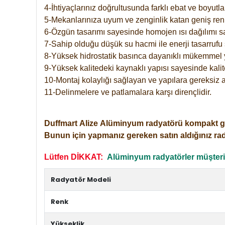
4-İhtiyaçlarınız doğrultusunda farklı ebat ve boyutla
5-Mekanlarınıza uyum ve zenginlik katan geniş renk 
6-Özgün tasarımı sayesinde homojen ısı dağılımı s
7-Sahip olduğu düşük su hacmi ile enerji tasarrufu 
8-Yüksek hidrostatik basınca dayanıklı mükemmel 
9-Yüksek kalitedeki kaynaklı yapısı sayesinde kalit
10-Montaj kolaylığı sağlayan ve yapılara gereksiz a
11-Delinmelere ve patlamalara karşı dirençlidir.
Duffmart
Alize
Alüminyum radyatörü kompakt girişl
Bunun için yapmanız gereken satın aldığınız ra
Lütfen DİKKAT:
Alüminyum radyatörler müşterile
Radyatör Modeli
Renk
Yükseklik