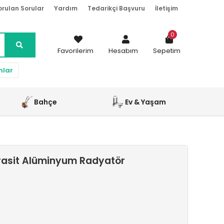
orulan Sorular
Yardım
Tedarikçi Başvuru
İletişim
0
Favorilerim
Hesabım
Sepetim
nlar
Bahçe
Ev & Yaşam
trasit Alüminyum Radyatör