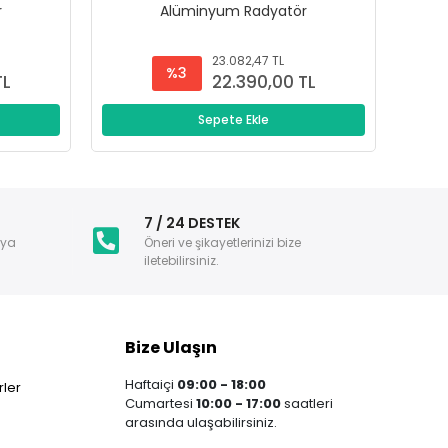
r
Alüminyum Radyatör
23.082,47 TL
%3
TL
22.390,00 TL
Sepete Ekle
i
7 / 24 DESTEK
nya
Öneri ve şikayetlerinizi bize
iletebilirsiniz.
Bize Ulaşın
Haftaiçi
09:00 - 18:00
ler
Cumartesi
10:00 - 17:00
saatleri
arasında ulaşabilirsiniz.