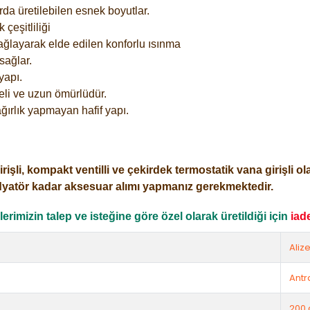
rda üretilebilen esnek boyutlar.
çeşitliliği
ağlayarak elde edilen konforlu ısınma
sağlar.
yapı.
eli ve uzun ömürlüdür.
ğırlık yapmayan hafif yapı.
i, kompakt ventilli ve çekirdek termostatik vana girişli olar
dyatör kadar aksesuar alımı yapmanız gerekmektedir.
rimizin talep ve isteğine göre özel olarak üretildiği için
iad
Aliz
Antr
200 