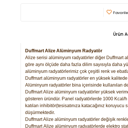
Favorile
Ürün A
Duffmart Alize Alüminyum Radyatör
Alize serisi alüminyum radyatörler diğer Duffmart a
göre aynı ölçüde daha fazla dilim sayısıyla daha yü
alüminyum radyatörlerimiz çok çeşitli renk ve ebatla
Duffmart alüminyum radyatörler en yüksek kalitede 
Alüminyum radyatörler bina içerisinde kullanılan de
Duffmart Alize alüminyum radyatörler yüksek verimde 
gösteren üründür. Panel radyatörlerde 1000 Kcal/h ı
katılan inhibitör(tesisatınıza katacağınız koruyucu
düşürmektedir.
Duffmart Alize alüminyum radyatörler değişik renkle
Duffmart
Alize
alüminyum radyatörlerde elektro stat