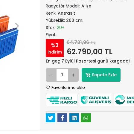
Radyatör Modeli:
Alize
Renk:
Antrasit
Yükseklik:
200 cm.
Stok:
20+
Fiyat
64.731,96 TL
%3
62.790,00 TL
indirim
En geç 7 Eylül Pazartesi günü kargoda!
Sepete Ekle
Favorilerime ekle