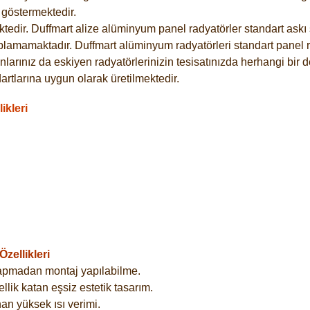
göstermektedir.
dir. Duffmart alize alüminyum panel radyatörler standart askı s
plamamaktadır. Duffmart alüminyum radyatörleri standart panel ra
larınız da eskiyen radyatörlerinizin tesisatınızda herhangi bir d
tlarına uygun olarak üretilmektedir.
ikleri
zellikleri
yapmadan montaj yapılabilme.
lik katan eşsiz estetik tasarım.
an yüksek ısı verimi.