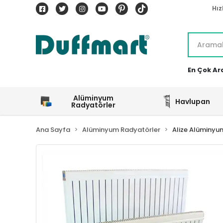
Hız
En Çok Ar
Alüminyum
Havlupan
Radyatörler
Ana Sayfa
Alüminyum Radyatörler
Alize Alüminyu