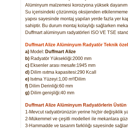
Alüminyum malzemesi korozyona yüksek dayanım 
Su içerisindeki çözünmüş oksijenden etkilenmemekte
yapısı sayesinde montaj yapılan yerde fazla yer ka
sahiptir. Bu durum montaj kolaylığı sağlarken mekan
Duffmart alüminyum radyatörleri ISO VE TSE standar
Duffmart Alize Alüminyum Radyatör Teknik özell
a)
Model:
Duffmart
Alize
b)
Radyatör Yüksekliği:2000 mm
c)
Eksenler arası mesafe:1945 mm
d)
Dilim ısıtma kapasitesi:290 Kcall
e)
Isıtma Yüzeyi:1,00 m²/Dilim
f)
Dilim Derinliği:60 mm
g)
Dilim genişliği:40 mm
Duffmart Alize
Alüminyum Radyatörlerin Üstün Ö
1-Mevcut radyatörünüzün yerine hiçbir değişiklik 
2-Mükemmel ve çeşitli modelleri ile mekanlara güzel
3-Hammadde ve tasarım farklılığı sayesinde sağlan