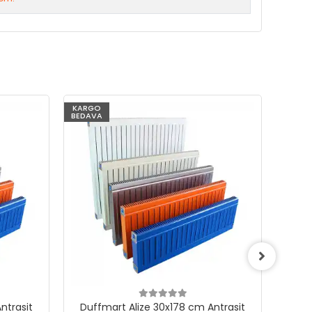
KARGO
KARG
BEDAVA
BEDAV
ntrasit
Duffmart Alize 30x178 cm Antrasit
Duf