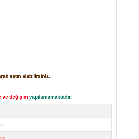
ak satın alabilirsiniz.
e ve değişim
yapılamamaktadır.
e
asit
cm.