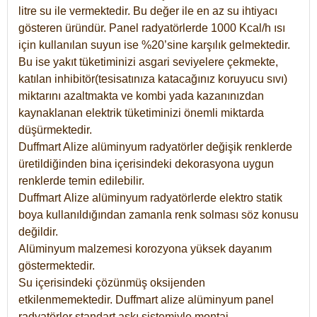
litre su ile vermektedir. Bu değer ile en az su ihtiyacı
gösteren üründür. Panel radyatörlerde 1000 Kcal/h ısı
için kullanılan suyun ise %20’sine karşılık gelmektedir.
Bu ise yakıt tüketiminizi asgari seviyelere çekmekte,
katılan inhibitör(tesisatınıza katacağınız koruyucu sıvı)
miktarını azaltmakta ve kombi yada kazanınızdan
kaynaklanan elektrik tüketiminizi önemli miktarda
düşürmektedir.
Duffmart Alize alüminyum radyatörler değişik renklerde
üretildiğinden bina içerisindeki dekorasyona uygun
renklerde temin edilebilir.
Duffmart
Alize
alüminyum radyatörlerde elektro statik
boya kullanıldığından zamanla renk solması söz konusu
değildir.
Alüminyum malzemesi korozyona yüksek dayanım
göstermektedir.
Su içerisindeki çözünmüş oksijenden
etkilenmemektedir. Duffmart alize alüminyum panel
radyatörler standart askı sistemiyle montaj