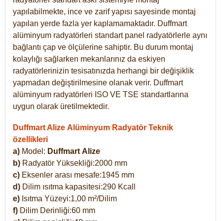
yapılabilmekte, ince ve zarif yapısı sayesinde montaj
yapılan yerde fazla yer kaplamamaktadır. Duffmart
alüminyum radyatörleri standart panel radyatörlerle aynı
bağlantı çap ve ölçülerine sahiptir. Bu durum montaj
kolaylığı sağlarken mekanlarınız da eskiyen
radyatörlerinizin tesisatınızda herhangi bir değişiklik
yapmadan değiştirilmesine olanak verir. Duffmart
alüminyum radyatörleri ISO VE TSE standartlarına
uygun olarak üretilmektedir.
Duffmart Alize Alüminyum Radyatör Teknik
özellikleri
a)
Model:
Duffmart
Alize
b)
Radyatör Yüksekliği:2000 mm
c)
Eksenler arası mesafe:1945 mm
d)
Dilim ısıtma kapasitesi:290 Kcall
e)
Isıtma Yüzeyi:1,00 m²/Dilim
f)
Dilim Derinliği:60 mm