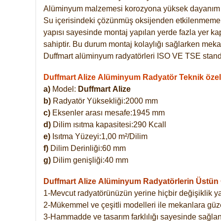
Alüminyum malzemesi korozyona yüksek dayanım 
Su içerisindeki çözünmüş oksijenden etkilenmemekte
yapısı sayesinde montaj yapılan yerde fazla yer ka
sahiptir. Bu durum montaj kolaylığı sağlarken mekan
Duffmart alüminyum radyatörleri ISO VE TSE standar
Duffmart Alize Alüminyum Radyatör Teknik özell
a)
Model:
Duffmart
Alize
b)
Radyatör Yüksekliği:2000 mm
c)
Eksenler arası mesafe:1945 mm
d)
Dilim ısıtma kapasitesi:290 Kcall
e)
Isıtma Yüzeyi:1,00 m²/Dilim
f)
Dilim Derinliği:60 mm
g)
Dilim genişliği:40 mm
Duffmart Alize
Alüminyum Radyatörlerin Üstün Ö
1-Mevcut radyatörünüzün yerine hiçbir değişiklik 
2-Mükemmel ve çeşitli modelleri ile mekanlara güzel
3-Hammadde ve tasarım farklılığı sayesinde sağlan