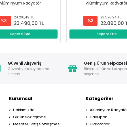
Alüminyum Radyatör
Alüminyum Radyatö
24.216,49 TL
23.597,94 TL
%3
%3
23.490,00 TL
22.890,00 
Sepete Ekle
Sepete Ekle
Güvenli Alışveriş
Geniş Ürün Yelpazes
Güvenli ve kolay ödeme
Binlerce ürün ve kampa
sistemi
seçeneği
Kurumsal
Kategoriler
Hakkımızda
Alüminyum Radyatör
Gizlilik Sözleşmesi
Havlupan
Mesafeli Satış Sözleşmesi
Hidroforlar