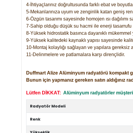
4-İhtiyaçlarınız doğrultusunda farklı ebat ve boyutla
5-Mekanlarınıza uyum ve zenginlik katan geniş renk 
6-Özgün tasarımı sayesinde homojen ısı dağılımı s
7-Sahip olduğu düşük su hacmi ile enerji tasarrufu 
8-Yüksek hidrostatik basınca dayanıklı mükemmel 
9-Yüksek kalitedeki kaynaklı yapısı sayesinde kalit
10-Montaj kolaylığı sağlayan ve yapılara gereksiz a
11-Delinmelere ve patlamalara karşı dirençlidir.
Duffmart
Alize
Alüminyum radyatörü kompakt girişl
Bunun için yapmanız gereken satın aldığınız ra
Lütfen DİKKAT:
Alüminyum radyatörler müşterile
Radyatör Modeli
Renk
Yükseklik