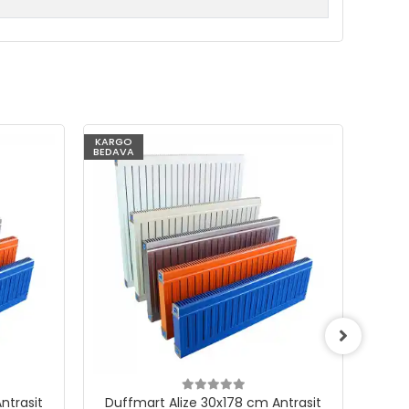
KARGO
KARG
BEDAVA
BEDAV
ntrasit
Duffmart Alize 30x178 cm Antrasit
Duf