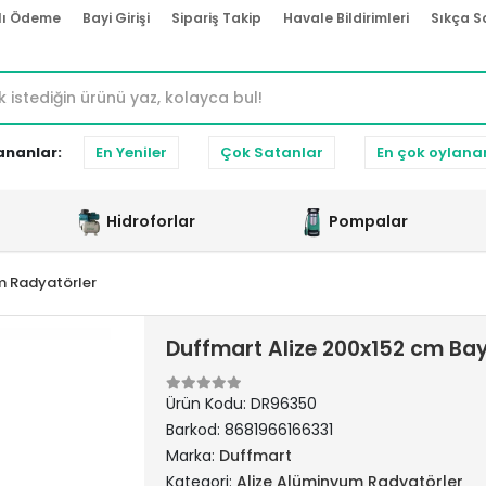
lı Ödeme
Bayi Girişi
Sipariş Takip
Havale Bildirimleri
Sıkça S
ananlar:
En Yeniler
Çok Satanlar
En çok oylana
Hidroforlar
Pompalar
m Radyatörler
Duffmart Alize 200x152 cm Ba
Ürün Kodu:
DR96350
Barkod:
8681966166331
Marka:
Duffmart
Kategori:
Alize Alüminyum Radyatörler