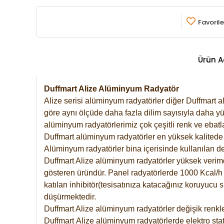
Favorile
Ürün A
Duffmart Alize Alüminyum Radyatör
Alize serisi alüminyum radyatörler diğer Duffmart a
göre aynı ölçüde daha fazla dilim sayısıyla daha yü
alüminyum radyatörlerimiz çok çeşitli renk ve ebatla
Duffmart alüminyum radyatörler en yüksek kalitede 
Alüminyum radyatörler bina içerisinde kullanılan de
Duffmart Alize alüminyum radyatörler yüksek verimde 
gösteren üründür. Panel radyatörlerde 1000 Kcal/h ı
katılan inhibitör(tesisatınıza katacağınız koruyucu
düşürmektedir.
Duffmart Alize alüminyum radyatörler değişik renkle
Duffmart
Alize
alüminyum radyatörlerde elektro stat