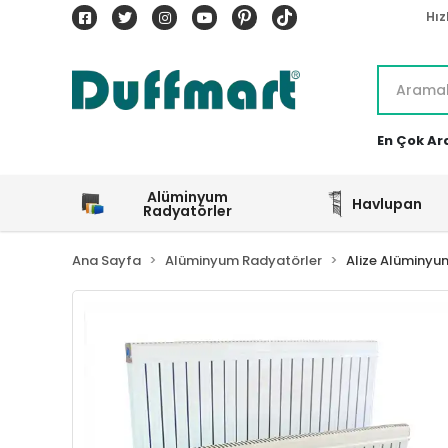
Hız
En Çok Ar
Alüminyum
Havlupan
Radyatörler
Ana Sayfa
Alüminyum Radyatörler
Alize Alüminyu