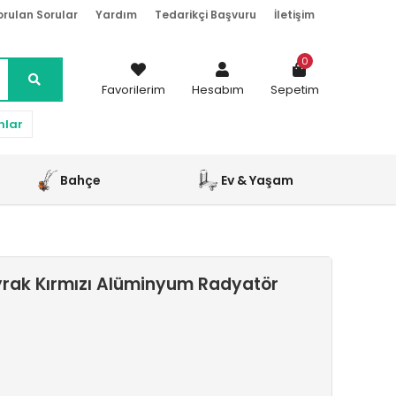
orulan Sorular
Yardım
Tedarikçi Başvuru
İletişim
0
Favorilerim
Hesabım
Sepetim
nlar
Bahçe
Ev & Yaşam
yrak Kırmızı Alüminyum Radyatör