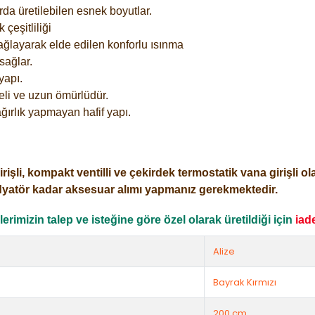
rda üretilebilen esnek boyutlar.
çeşitliliği
ağlayarak elde edilen konforlu ısınma
sağlar.
yapı.
eli ve uzun ömürlüdür.
ğırlık yapmayan hafif yapı.
i, kompakt ventilli ve çekirdek termostatik vana girişli olar
dyatör kadar aksesuar alımı yapmanız gerekmektedir.
rimizin talep ve isteğine göre özel olarak üretildiği için
iad
Alize
Bayrak Kırmızı
200 cm.