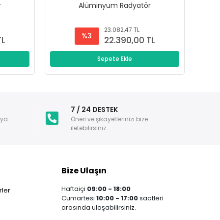
r
Alüminyum Radyatör
23.082,47 TL
%3
TL
22.390,00 TL
Sepete Ekle
i
7 / 24 DESTEK
nya
Öneri ve şikayetlerinizi bize
iletebilirsiniz.
Bize Ulaşın
Haftaiçi
09:00 - 18:00
ler
Cumartesi
10:00 - 17:00
saatleri
arasında ulaşabilirsiniz.