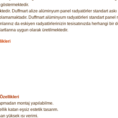
göstermektedir.
dir. Duffmart alize alüminyum panel radyatörler standart askı s
plamamaktadır. Duffmart alüminyum radyatörleri standart panel ra
larınız da eskiyen radyatörlerinizin tesisatınızda herhangi bir d
tlarına uygun olarak üretilmektedir.
ikleri
zellikleri
yapmadan montaj yapılabilme.
lik katan eşsiz estetik tasarım.
an yüksek ısı verimi.