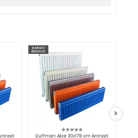
KARGO
KARG
BEDAVA
BEDAV
ntrasit
Duffmart Alize 30x178 cm Antrasit
Duf