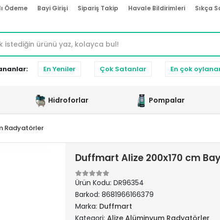
lı Ödeme
Bayi Girişi
Sipariş Takip
Havale Bildirimleri
Sıkça S
ananlar:
En Yeniler
Çok Satanlar
En çok oylana
Hidroforlar
Pompalar
m Radyatörler
Duffmart Alize 200x170 cm Ba
Ürün Kodu:
DR96354
Barkod:
8681966166379
Marka:
Duffmart
Kategori:
Alize Alüminyum Radyatörler