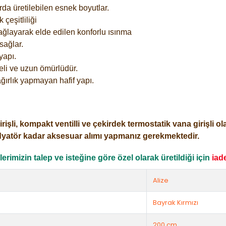
rda üretilebilen esnek boyutlar.
çeşitliliği
ağlayarak elde edilen konforlu ısınma
sağlar.
yapı.
eli ve uzun ömürlüdür.
ğırlık yapmayan hafif yapı.
i, kompakt ventilli ve çekirdek termostatik vana girişli olar
dyatör kadar aksesuar alımı yapmanız gerekmektedir.
rimizin talep ve isteğine göre özel olarak üretildiği için
iad
Alize
Bayrak Kırmızı
200 cm.