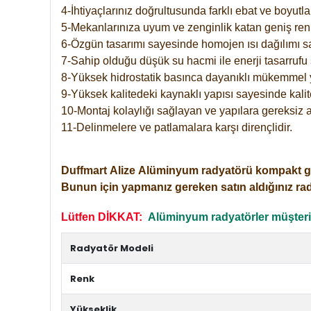
4-İhtiyaçlarınız doğrultusunda farklı ebat ve boyutla
5-Mekanlarınıza uyum ve zenginlik katan geniş renk 
6-Özgün tasarımı sayesinde homojen ısı dağılımı s
7-Sahip olduğu düşük su hacmi ile enerji tasarrufu 
8-Yüksek hidrostatik basınca dayanıklı mükemmel 
9-Yüksek kalitedeki kaynaklı yapısı sayesinde kalit
10-Montaj kolaylığı sağlayan ve yapılara gereksiz a
11-Delinmelere ve patlamalara karşı dirençlidir.
Duffmart
Alize
Alüminyum radyatörü kompakt girişl
Bunun için yapmanız gereken satın aldığınız ra
Lütfen DİKKAT:
Alüminyum radyatörler müşterile
Radyatör Modeli
Renk
Yükseklik