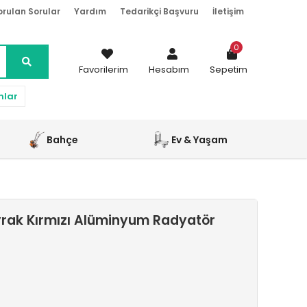
orulan Sorular
Yardım
Tedarikçi Başvuru
İletişim
0
Favorilerim
Hesabım
Sepetim
nlar
Bahçe
Ev & Yaşam
yrak Kırmızı Alüminyum Radyatör