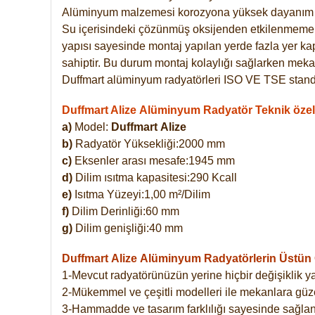
Alüminyum malzemesi korozyona yüksek dayanım 
Su içerisindeki çözünmüş oksijenden etkilenmemekte
yapısı sayesinde montaj yapılan yerde fazla yer ka
sahiptir. Bu durum montaj kolaylığı sağlarken mekan
Duffmart alüminyum radyatörleri ISO VE TSE standar
Duffmart Alize Alüminyum Radyatör Teknik özell
a)
Model:
Duffmart
Alize
b)
Radyatör Yüksekliği:2000 mm
c)
Eksenler arası mesafe:1945 mm
d)
Dilim ısıtma kapasitesi:290 Kcall
e)
Isıtma Yüzeyi:1,00 m²/Dilim
f)
Dilim Derinliği:60 mm
g)
Dilim genişliği:40 mm
Duffmart Alize
Alüminyum Radyatörlerin Üstün Ö
1-Mevcut radyatörünüzün yerine hiçbir değişiklik 
2-Mükemmel ve çeşitli modelleri ile mekanlara güzel
3-Hammadde ve tasarım farklılığı sayesinde sağlan