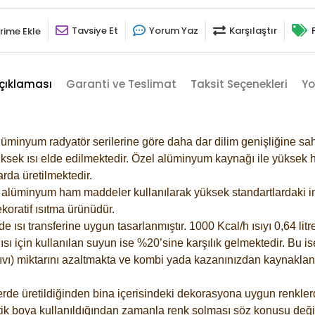
Tavsiye Et
Yorum Yaz
Karşılaştır
rime Ekle
çıklaması
Garanti ve Teslimat
Taksit Seçenekleri
Yo
lüminyum radyatör serilerine göre daha dar dilim genişliğine sah
ksek ısı elde edilmektedir. Özel alüminyum kaynağı ile yüksek hi
rda üretilmektedir.
alüminyum ham maddeler kullanılarak yüksek standartlardaki imal
koratif ısıtma ürünüdür.
ısı transferine uygun tasarlanmıştır. 1000 Kcal/h ısıyı 0,64 litre
sı için kullanılan suyun ise %20’sine karşılık gelmektedir. Bu is
 sıvı) miktarını azaltmakta ve kombi yada kazanınızdan kaynaklan
rde üretildiğinden bina içerisindeki dekorasyona uygun renklerde
ik boya kullanıldığından zamanla renk solması söz konusu değil