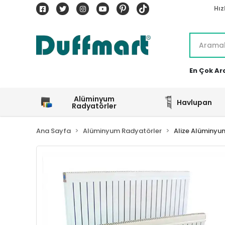
Hız
En Çok Ar
Alüminyum
Havlupan
Radyatörler
Ana Sayfa
Alüminyum Radyatörler
Alize Alüminyu