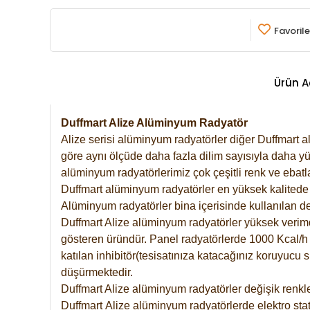
Favorile
Ürün A
Duffmart Alize Alüminyum Radyatör
Alize serisi alüminyum radyatörler diğer Duffmart a
göre aynı ölçüde daha fazla dilim sayısıyla daha yü
alüminyum radyatörlerimiz çok çeşitli renk ve ebatla
Duffmart alüminyum radyatörler en yüksek kalitede 
Alüminyum radyatörler bina içerisinde kullanılan de
Duffmart Alize alüminyum radyatörler yüksek verimde 
gösteren üründür. Panel radyatörlerde 1000 Kcal/h ı
katılan inhibitör(tesisatınıza katacağınız koruyucu
düşürmektedir.
Duffmart Alize alüminyum radyatörler değişik renkle
Duffmart
Alize
alüminyum radyatörlerde elektro stat