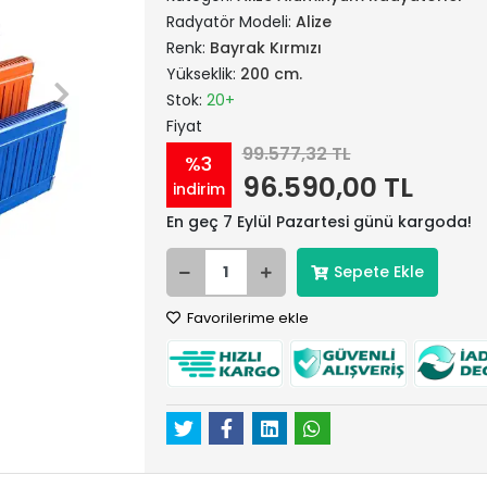
Radyatör Modeli:
Alize
Renk:
Bayrak Kırmızı
Yükseklik:
200 cm.
Stok:
20+
Fiyat
99.577,32 TL
%3
96.590,00 TL
indirim
En geç 7 Eylül Pazartesi günü kargoda!
Sepete Ekle
Favorilerime ekle