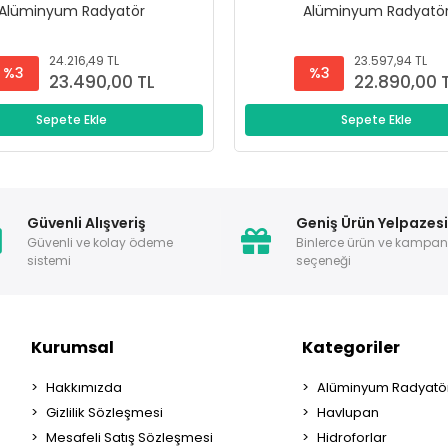
Alüminyum Radyatör
Alüminyum Radyatö
24.216,49 TL
23.597,94 TL
%3
%3
23.490,00 TL
22.890,00 
Sepete Ekle
Sepete Ekle
Güvenli Alışveriş
Geniş Ürün Yelpazes
Güvenli ve kolay ödeme
Binlerce ürün ve kampa
sistemi
seçeneği
Kurumsal
Kategoriler
Hakkımızda
Alüminyum Radyatör
Gizlilik Sözleşmesi
Havlupan
Mesafeli Satış Sözleşmesi
Hidroforlar