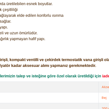
rda üretilebilen esnek boyutlar.
çeşitliliği
ağlayarak elde edilen konforlu ısınma
sağlar.
yapı.
eli ve uzun ömürlüdür.
ğırlık yapmayan hafif yapı.
i, kompakt ventilli ve çekirdek termostatik vana girişli olar
dyatör kadar aksesuar alımı yapmanız gerekmektedir.
rimizin talep ve isteğine göre özel olarak üretildiği için
iad
Aliz
Bej
200 