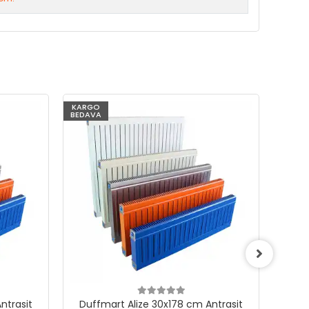
KARGO
KARG
BEDAVA
BEDAV
ntrasit
Duffmart Alize 30x178 cm Antrasit
Duf