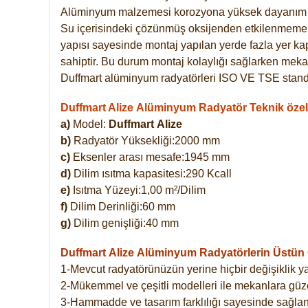
Alüminyum malzemesi korozyona yüksek dayanım 
Su içerisindeki çözünmüş oksijenden etkilenmemekte
yapısı sayesinde montaj yapılan yerde fazla yer ka
sahiptir. Bu durum montaj kolaylığı sağlarken mekan
Duffmart alüminyum radyatörleri ISO VE TSE standar
Duffmart Alize Alüminyum Radyatör Teknik özell
a)
Model:
Duffmart
Alize
b)
Radyatör Yüksekliği:2000 mm
c)
Eksenler arası mesafe:1945 mm
d)
Dilim ısıtma kapasitesi:290 Kcall
e)
Isıtma Yüzeyi:1,00 m²/Dilim
f)
Dilim Derinliği:60 mm
g)
Dilim genişliği:40 mm
Duffmart Alize
Alüminyum Radyatörlerin Üstün Ö
1-Mevcut radyatörünüzün yerine hiçbir değişiklik 
2-Mükemmel ve çeşitli modelleri ile mekanlara güzel
3-Hammadde ve tasarım farklılığı sayesinde sağlan