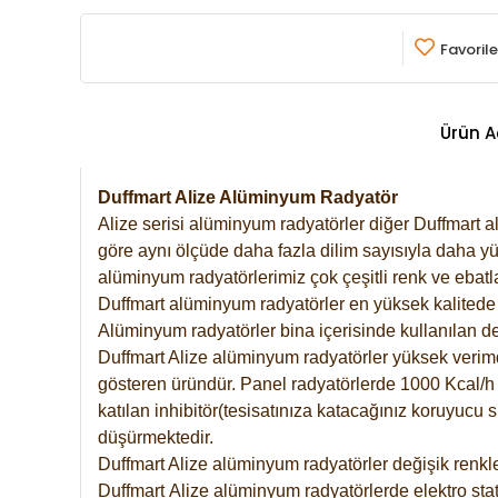
Favorile
Ürün A
Duffmart Alize Alüminyum Radyatör
Alize serisi alüminyum radyatörler diğer Duffmart a
göre aynı ölçüde daha fazla dilim sayısıyla daha yü
alüminyum radyatörlerimiz çok çeşitli renk ve ebatla
Duffmart alüminyum radyatörler en yüksek kalitede 
Alüminyum radyatörler bina içerisinde kullanılan de
Duffmart Alize alüminyum radyatörler yüksek verimde 
gösteren üründür. Panel radyatörlerde 1000 Kcal/h ı
katılan inhibitör(tesisatınıza katacağınız koruyucu
düşürmektedir.
Duffmart Alize alüminyum radyatörler değişik renkle
Duffmart
Alize
alüminyum radyatörlerde elektro stat