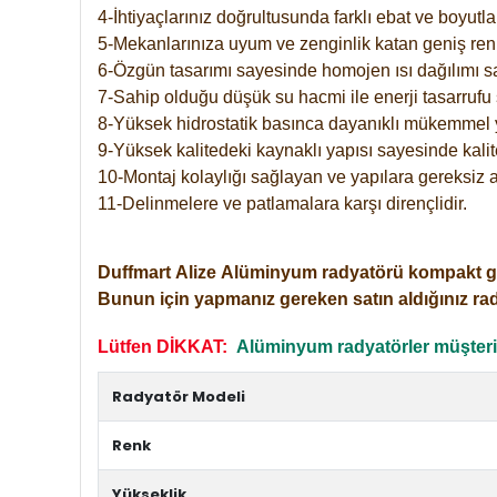
4-İhtiyaçlarınız doğrultusunda farklı ebat ve boyutla
5-Mekanlarınıza uyum ve zenginlik katan geniş renk 
6-Özgün tasarımı sayesinde homojen ısı dağılımı s
7-Sahip olduğu düşük su hacmi ile enerji tasarrufu 
8-Yüksek hidrostatik basınca dayanıklı mükemmel 
9-Yüksek kalitedeki kaynaklı yapısı sayesinde kalit
10-Montaj kolaylığı sağlayan ve yapılara gereksiz a
11-Delinmelere ve patlamalara karşı dirençlidir.
Duffmart
Alize
Alüminyum radyatörü kompakt girişl
Bunun için yapmanız gereken satın aldığınız ra
Lütfen DİKKAT:
Alüminyum radyatörler müşterile
Radyatör Modeli
Renk
Yükseklik