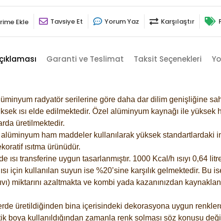
Tavsiye Et
Yorum Yaz
Karşılaştır
rime Ekle
çıklaması
Garanti ve Teslimat
Taksit Seçenekleri
Yo
lüminyum radyatör serilerine göre daha dar dilim genişliğine sah
ksek ısı elde edilmektedir. Özel alüminyum kaynağı ile yüksek hi
rda üretilmektedir.
alüminyum ham maddeler kullanılarak yüksek standartlardaki imal
koratif ısıtma ürünüdür.
ısı transferine uygun tasarlanmıştır. 1000 Kcal/h ısıyı 0,64 litre
sı için kullanılan suyun ise %20’sine karşılık gelmektedir. Bu is
 sıvı) miktarını azaltmakta ve kombi yada kazanınızdan kaynaklan
rde üretildiğinden bina içerisindeki dekorasyona uygun renklerde
ik boya kullanıldığından zamanla renk solması söz konusu değil