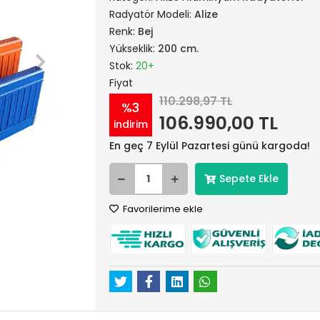
Radyatör Modeli:
Alize
Renk:
Bej
Yükseklik:
200 cm.
Stok:
20+
Fiyat
110.298,97 TL
%3
106.990,00 TL
indirim
En geç 7 Eylül Pazartesi günü kargoda!
Sepete Ekle
Favorilerime ekle