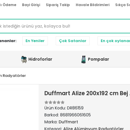
lı Ödeme
Bayi Girişi
Sipariş Takip
Havale Bildirimleri
Sıkça S
ananlar:
En Yeniler
Çok Satanlar
En çok oylana
Hidroforlar
Pompalar
m Radyatörler
Duffmart Alize 200x192 cm Be
Ürün Kodu:
DR86159
Barkod:
8681966061605
Marka:
Duffmart
Kategori:
Alize Alüminyum Radyatörler