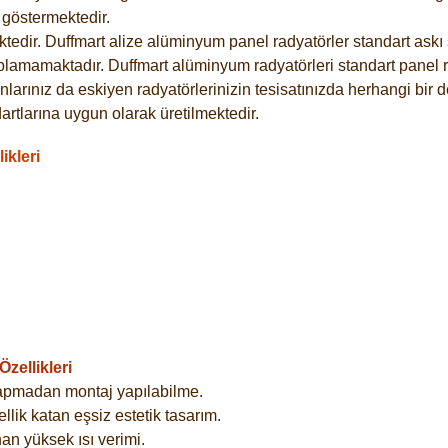
göstermektedir.
dir. Duffmart alize alüminyum panel radyatörler standart askı s
plamamaktadır. Duffmart alüminyum radyatörleri standart panel ra
larınız da eskiyen radyatörlerinizin tesisatınızda herhangi bir d
tlarına uygun olarak üretilmektedir.
ikleri
zellikleri
yapmadan montaj yapılabilme.
lik katan eşsiz estetik tasarım.
an yüksek ısı verimi.