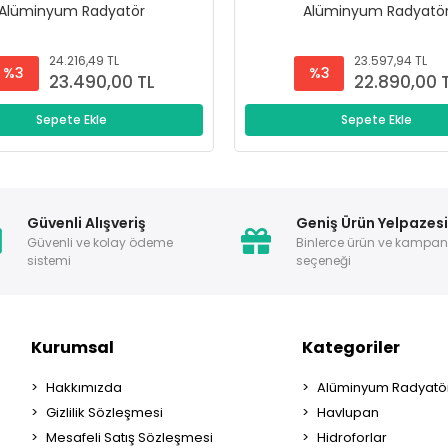
Alüminyum Radyatör
Alüminyum Radyatö
24.216,49 TL
23.597,94 TL
%3
%3
23.490,00 TL
22.890,00 
Sepete Ekle
Sepete Ekle
Güvenli Alışveriş
Geniş Ürün Yelpazes
Güvenli ve kolay ödeme
Binlerce ürün ve kampa
sistemi
seçeneği
Kurumsal
Kategoriler
Hakkımızda
Alüminyum Radyatör
Gizlilik Sözleşmesi
Havlupan
Mesafeli Satış Sözleşmesi
Hidroforlar