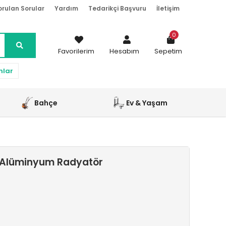
orulan Sorular
Yardım
Tedarikçi Başvuru
İletişim
0
Favorilerim
Hesabım
Sepetim
nlar
Bahçe
Ev & Yaşam
j Alüminyum Radyatör