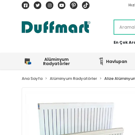
Hız
En Çok Ar
Alüminyum
Havlupan
Radyatörler
Ana Sayfa
Alüminyum Radyatörler
Alize Alüminyu