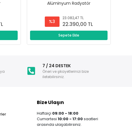
r
Alüminyum Radyatör
23.082,47 TL
%3
TL
22.390,00 TL
Sepete Ekle
i
7 / 24 DESTEK
nya
Öneri ve şikayetlerinizi bize
iletebilirsiniz.
Bize Ulaşın
Haftaiçi
09:00 - 18:00
ler
Cumartesi
10:00 - 17:00
saatleri
arasında ulaşabilirsiniz.