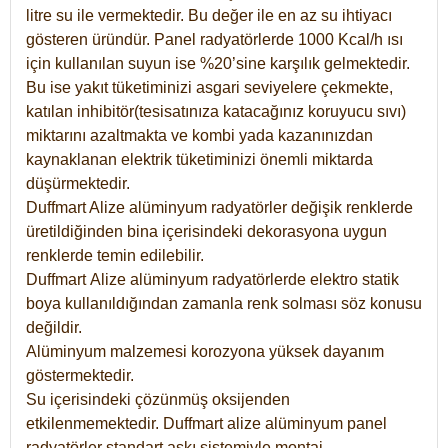
litre su ile vermektedir. Bu değer ile en az su ihtiyacı
gösteren üründür. Panel radyatörlerde 1000 Kcal/h ısı
için kullanılan suyun ise %20’sine karşılık gelmektedir.
Bu ise yakıt tüketiminizi asgari seviyelere çekmekte,
katılan inhibitör(tesisatınıza katacağınız koruyucu sıvı)
miktarını azaltmakta ve kombi yada kazanınızdan
kaynaklanan elektrik tüketiminizi önemli miktarda
düşürmektedir.
Duffmart Alize alüminyum radyatörler değişik renklerde
üretildiğinden bina içerisindeki dekorasyona uygun
renklerde temin edilebilir.
Duffmart
Alize
alüminyum radyatörlerde elektro statik
boya kullanıldığından zamanla renk solması söz konusu
değildir.
Alüminyum malzemesi korozyona yüksek dayanım
göstermektedir.
Su içerisindeki çözünmüş oksijenden
etkilenmemektedir. Duffmart alize alüminyum panel
radyatörler standart askı sistemiyle montaj