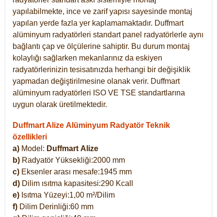
yapılabilmekte, ince ve zarif yapısı sayesinde montaj
yapılan yerde fazla yer kaplamamaktadır. Duffmart
alüminyum radyatörleri standart panel radyatörlerle aynı
bağlantı çap ve ölçülerine sahiptir. Bu durum montaj
kolaylığı sağlarken mekanlarınız da eskiyen
radyatörlerinizin tesisatınızda herhangi bir değişiklik
yapmadan değiştirilmesine olanak verir. Duffmart
alüminyum radyatörleri ISO VE TSE standartlarına
uygun olarak üretilmektedir.
Duffmart Alize Alüminyum Radyatör Teknik
özellikleri
a)
Model:
Duffmart
Alize
b)
Radyatör Yüksekliği:2000 mm
c)
Eksenler arası mesafe:1945 mm
d)
Dilim ısıtma kapasitesi:290 Kcall
e)
Isıtma Yüzeyi:1,00 m²/Dilim
f)
Dilim Derinliği:60 mm