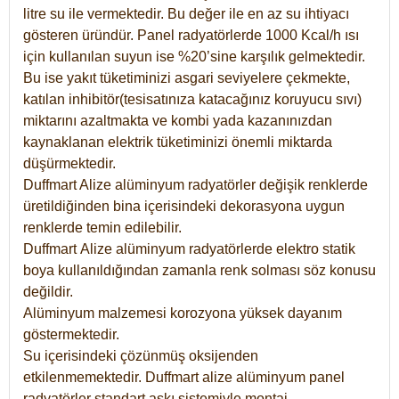
litre su ile vermektedir. Bu değer ile en az su ihtiyacı
gösteren üründür. Panel radyatörlerde 1000 Kcal/h ısı
için kullanılan suyun ise %20’sine karşılık gelmektedir.
Bu ise yakıt tüketiminizi asgari seviyelere çekmekte,
katılan inhibitör(tesisatınıza katacağınız koruyucu sıvı)
miktarını azaltmakta ve kombi yada kazanınızdan
kaynaklanan elektrik tüketiminizi önemli miktarda
düşürmektedir.
Duffmart Alize alüminyum radyatörler değişik renklerde
üretildiğinden bina içerisindeki dekorasyona uygun
renklerde temin edilebilir.
Duffmart
Alize
alüminyum radyatörlerde elektro statik
boya kullanıldığından zamanla renk solması söz konusu
değildir.
Alüminyum malzemesi korozyona yüksek dayanım
göstermektedir.
Su içerisindeki çözünmüş oksijenden
etkilenmemektedir. Duffmart alize alüminyum panel
radyatörler standart askı sistemiyle montaj