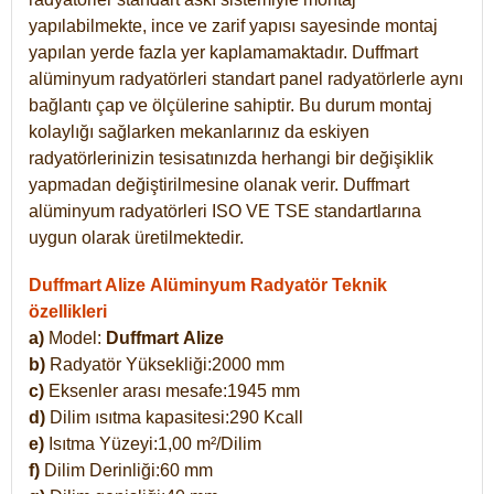
yapılabilmekte, ince ve zarif yapısı sayesinde montaj
yapılan yerde fazla yer kaplamamaktadır. Duffmart
alüminyum radyatörleri standart panel radyatörlerle aynı
bağlantı çap ve ölçülerine sahiptir. Bu durum montaj
kolaylığı sağlarken mekanlarınız da eskiyen
radyatörlerinizin tesisatınızda herhangi bir değişiklik
yapmadan değiştirilmesine olanak verir. Duffmart
alüminyum radyatörleri ISO VE TSE standartlarına
uygun olarak üretilmektedir.
Duffmart Alize Alüminyum Radyatör Teknik
özellikleri
a)
Model:
Duffmart
Alize
b)
Radyatör Yüksekliği:2000 mm
c)
Eksenler arası mesafe:1945 mm
d)
Dilim ısıtma kapasitesi:290 Kcall
e)
Isıtma Yüzeyi:1,00 m²/Dilim
f)
Dilim Derinliği:60 mm