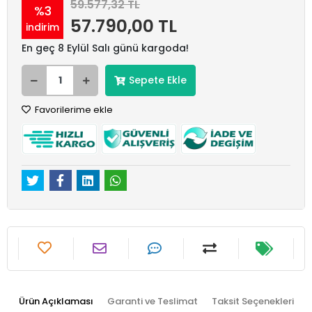
59.577,32 TL
%3
57.790,00 TL
indirim
En geç 8 Eylül Salı günü kargoda!
Sepete Ekle
Favorilerime ekle
Ürün Açıklaması
Garanti ve Teslimat
Taksit Seçenekleri