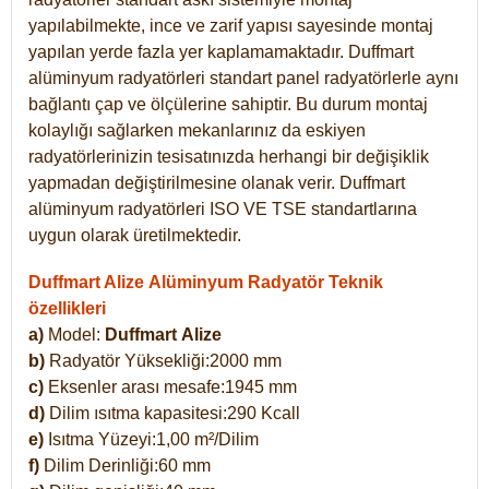
yapılabilmekte, ince ve zarif yapısı sayesinde montaj
yapılan yerde fazla yer kaplamamaktadır. Duffmart
alüminyum radyatörleri standart panel radyatörlerle aynı
bağlantı çap ve ölçülerine sahiptir. Bu durum montaj
kolaylığı sağlarken mekanlarınız da eskiyen
radyatörlerinizin tesisatınızda herhangi bir değişiklik
yapmadan değiştirilmesine olanak verir. Duffmart
alüminyum radyatörleri ISO VE TSE standartlarına
uygun olarak üretilmektedir.
Duffmart Alize Alüminyum Radyatör Teknik
özellikleri
a)
Model:
Duffmart
Alize
b)
Radyatör Yüksekliği:2000 mm
c)
Eksenler arası mesafe:1945 mm
d)
Dilim ısıtma kapasitesi:290 Kcall
e)
Isıtma Yüzeyi:1,00 m²/Dilim
f)
Dilim Derinliği:60 mm