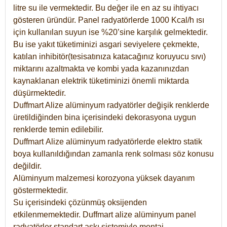
litre su ile vermektedir. Bu değer ile en az su ihtiyacı
gösteren üründür. Panel radyatörlerde 1000 Kcal/h ısı
için kullanılan suyun ise %20’sine karşılık gelmektedir.
Bu ise yakıt tüketiminizi asgari seviyelere çekmekte,
katılan inhibitör(tesisatınıza katacağınız koruyucu sıvı)
miktarını azaltmakta ve kombi yada kazanınızdan
kaynaklanan elektrik tüketiminizi önemli miktarda
düşürmektedir.
Duffmart Alize alüminyum radyatörler değişik renklerde
üretildiğinden bina içerisindeki dekorasyona uygun
renklerde temin edilebilir.
Duffmart
Alize
alüminyum radyatörlerde elektro statik
boya kullanıldığından zamanla renk solması söz konusu
değildir.
Alüminyum malzemesi korozyona yüksek dayanım
göstermektedir.
Su içerisindeki çözünmüş oksijenden
etkilenmemektedir. Duffmart alize alüminyum panel
radyatörler standart askı sistemiyle montaj