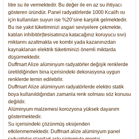
litre su ile vermektedir. Bu değer ile en az su ihtiyacı
gösteren üründür. Panel radyatörlerde 1000 Kcal/h ısı
için kullanılan suyun ise %20’sine karşılık gelmektedir.
Bu ise yakıt tüketiminizi asgari seviyelere çekmekte,
katılan inhibitör(tesisatınıza katacağınız koruyucu sıvı)
miktarını azaltmakta ve kombi yada kazanınızdan
kaynaklanan elektrik tüketiminizi önemli miktarda
düşürmektedir.
Duffmart Alize alüminyum radyatörler değişik renklerde
üretildiğinden bina içerisindeki dekorasyona uygun
renklerde temin edilebilir.
Duffmart
Alize
alüminyum radyatörlerde elektro statik
boya kullanıldığından zamanla renk solması söz konusu
değildir.
Alüminyum malzemesi korozyona yüksek dayanım
göstermektedir.
Su içerisindeki çözünmüş oksijenden
etkilenmemektedir. Duffmart alize alüminyum panel
radyatörler standart askı sistemiyle montaj