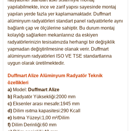
yapılabilmekte, ince ve zarif yapısı sayesinde montaj
yapılan yerde fazla yer kaplamamaktadır. Duffmart
alüminyum radyatörleri standart panel radyatörlerle aynı
bağlantı çap ve ölçülerine sahiptir. Bu durum montaj
kolaylığı sağlarken mekanlarınız da eskiyen
radyatörlerinizin tesisatınızda herhangi bir değişiklik
yapmadan değiştirilmesine olanak verir. Duffmart
alüminyum radyatörleri ISO VE TSE standartlarına
uygun olarak üretilmektedir.
Duffmart Alize Alüminyum Radyatör Teknik
özellikleri
a)
Model:
Duffmart
Alize
b)
Radyatör Yüksekliği:2000 mm
c)
Eksenler arası mesafe:1945 mm
d)
Dilim ısıtma kapasitesi:290 Kcall
e)
Isıtma Yüzeyi:1,00 m²/Dilim
f)
Dilim Derinliği:60 mm