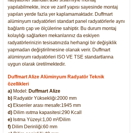
yapılabilmekte, ince ve zarif yapısı sayesinde montaj
yapılan yerde fazla yer kaplamamaktadır. Duffmart
alüminyum radyatörleri standart panel radyatörlerle aynı
bağlantı çap ve ölçülerine sahiptir. Bu durum montaj
kolaylığı sağlarken mekanlarınız da eskiyen
radyatörlerinizin tesisatınızda herhangi bir değişiklik
yapmadan değiştirilmesine olanak verir. Duffmart
alüminyum radyatörleri ISO VE TSE standartlarına
uygun olarak üretilmektedir.
Duffmart Alize Alüminyum Radyatör Teknik
özellikleri
a)
Model:
Duffmart
Alize
b)
Radyatör Yüksekliği:2000 mm
c)
Eksenler arası mesafe:1945 mm
d)
Dilim ısıtma kapasitesi:290 Kcall
e)
Isıtma Yüzeyi:1,00 m²/Dilim
f)
Dilim Derinliği:60 mm