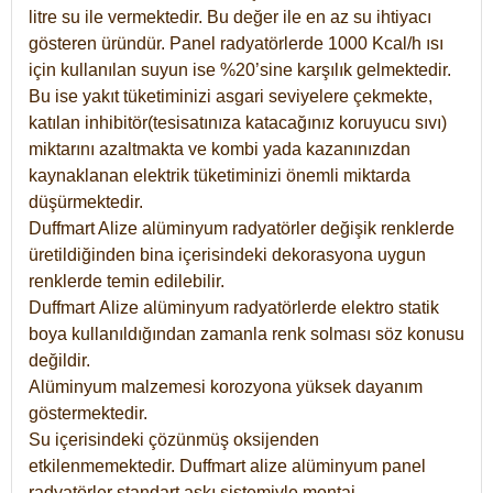
litre su ile vermektedir. Bu değer ile en az su ihtiyacı
gösteren üründür. Panel radyatörlerde 1000 Kcal/h ısı
için kullanılan suyun ise %20’sine karşılık gelmektedir.
Bu ise yakıt tüketiminizi asgari seviyelere çekmekte,
katılan inhibitör(tesisatınıza katacağınız koruyucu sıvı)
miktarını azaltmakta ve kombi yada kazanınızdan
kaynaklanan elektrik tüketiminizi önemli miktarda
düşürmektedir.
Duffmart Alize alüminyum radyatörler değişik renklerde
üretildiğinden bina içerisindeki dekorasyona uygun
renklerde temin edilebilir.
Duffmart
Alize
alüminyum radyatörlerde elektro statik
boya kullanıldığından zamanla renk solması söz konusu
değildir.
Alüminyum malzemesi korozyona yüksek dayanım
göstermektedir.
Su içerisindeki çözünmüş oksijenden
etkilenmemektedir. Duffmart alize alüminyum panel
radyatörler standart askı sistemiyle montaj