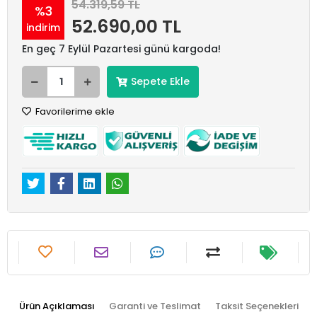
54.319,59 TL
%3
52.690,00 TL
indirim
En geç 7 Eylül Pazartesi günü kargoda!
Sepete Ekle
Favorilerime ekle
Ürün Açıklaması
Garanti ve Teslimat
Taksit Seçenekleri