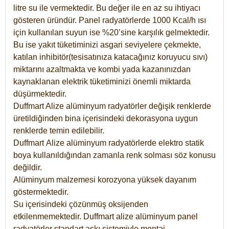
litre su ile vermektedir. Bu değer ile en az su ihtiyacı
gösteren üründür. Panel radyatörlerde 1000 Kcal/h ısı
için kullanılan suyun ise %20’sine karşılık gelmektedir.
Bu ise yakıt tüketiminizi asgari seviyelere çekmekte,
katılan inhibitör(tesisatınıza katacağınız koruyucu sıvı)
miktarını azaltmakta ve kombi yada kazanınızdan
kaynaklanan elektrik tüketiminizi önemli miktarda
düşürmektedir.
Duffmart Alize alüminyum radyatörler değişik renklerde
üretildiğinden bina içerisindeki dekorasyona uygun
renklerde temin edilebilir.
Duffmart
Alize
alüminyum radyatörlerde elektro statik
boya kullanıldığından zamanla renk solması söz konusu
değildir.
Alüminyum malzemesi korozyona yüksek dayanım
göstermektedir.
Su içerisindeki çözünmüş oksijenden
etkilenmemektedir. Duffmart alize alüminyum panel
radyatörler standart askı sistemiyle montaj