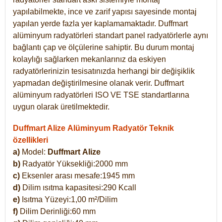
yapılabilmekte, ince ve zarif yapısı sayesinde montaj
yapılan yerde fazla yer kaplamamaktadır. Duffmart
alüminyum radyatörleri standart panel radyatörlerle aynı
bağlantı çap ve ölçülerine sahiptir. Bu durum montaj
kolaylığı sağlarken mekanlarınız da eskiyen
radyatörlerinizin tesisatınızda herhangi bir değişiklik
yapmadan değiştirilmesine olanak verir. Duffmart
alüminyum radyatörleri ISO VE TSE standartlarına
uygun olarak üretilmektedir.
Duffmart Alize Alüminyum Radyatör Teknik
özellikleri
a)
Model:
Duffmart
Alize
b)
Radyatör Yüksekliği:2000 mm
c)
Eksenler arası mesafe:1945 mm
d)
Dilim ısıtma kapasitesi:290 Kcall
e)
Isıtma Yüzeyi:1,00 m²/Dilim
f)
Dilim Derinliği:60 mm