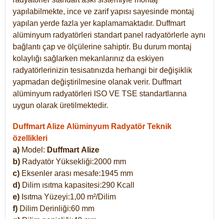
yapılabilmekte, ince ve zarif yapısı sayesinde montaj
yapılan yerde fazla yer kaplamamaktadır. Duffmart
alüminyum radyatörleri standart panel radyatörlerle aynı
bağlantı çap ve ölçülerine sahiptir. Bu durum montaj
kolaylığı sağlarken mekanlarınız da eskiyen
radyatörlerinizin tesisatınızda herhangi bir değişiklik
yapmadan değiştirilmesine olanak verir. Duffmart
alüminyum radyatörleri ISO VE TSE standartlarına
uygun olarak üretilmektedir.
Duffmart Alize Alüminyum Radyatör Teknik
özellikleri
a)
Model:
Duffmart
Alize
b)
Radyatör Yüksekliği:2000 mm
c)
Eksenler arası mesafe:1945 mm
d)
Dilim ısıtma kapasitesi:290 Kcall
e)
Isıtma Yüzeyi:1,00 m²/Dilim
f)
Dilim Derinliği:60 mm