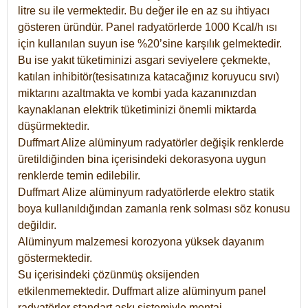
litre su ile vermektedir. Bu değer ile en az su ihtiyacı
gösteren üründür. Panel radyatörlerde 1000 Kcal/h ısı
için kullanılan suyun ise %20’sine karşılık gelmektedir.
Bu ise yakıt tüketiminizi asgari seviyelere çekmekte,
katılan inhibitör(tesisatınıza katacağınız koruyucu sıvı)
miktarını azaltmakta ve kombi yada kazanınızdan
kaynaklanan elektrik tüketiminizi önemli miktarda
düşürmektedir.
Duffmart Alize alüminyum radyatörler değişik renklerde
üretildiğinden bina içerisindeki dekorasyona uygun
renklerde temin edilebilir.
Duffmart
Alize
alüminyum radyatörlerde elektro statik
boya kullanıldığından zamanla renk solması söz konusu
değildir.
Alüminyum malzemesi korozyona yüksek dayanım
göstermektedir.
Su içerisindeki çözünmüş oksijenden
etkilenmemektedir. Duffmart alize alüminyum panel
radyatörler standart askı sistemiyle montaj