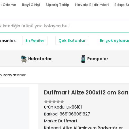
lı Ödeme
Bayi Girişi
Sipariş Takip
Havale Bildirimleri
Sıkça S
ananlar:
En Yeniler
Çok Satanlar
En çok oylana
Hidroforlar
Pompalar
m Radyatörler
Duffmart Alize 200x112 cm Sa
Ürün Kodu:
DR86181
Barkod:
8681966061827
Marka:
Duffmart
Kategori:
Alize Alüminyum Radyatörler