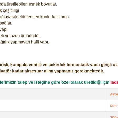
rda üretilebilen esnek boyutlar.
çeşitliliği
ağlayarak elde edilen konforlu ısınma
sağlar.
yapı.
eli ve uzun ömürlüdür.
ğırlık yapmayan hafif yapı.
i, kompakt ventilli ve çekirdek termostatik vana girişli olar
dyatör kadar aksesuar alımı yapmanız gerekmektedir.
rimizin talep ve isteğine göre özel olarak üretildiği için
iad
Aliz
Sarı
200 