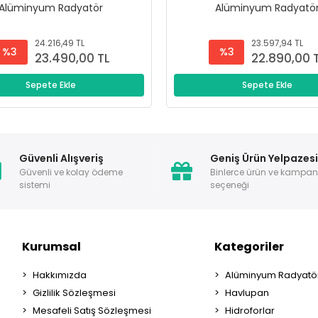
Alüminyum Radyatör
Alüminyum Radyatö
24.216,49 TL
23.597,94 TL
%3
%3
23.490,00 TL
22.890,00 
Sepete Ekle
Sepete Ekle
Güvenli Alışveriş
Geniş Ürün Yelpazes
Güvenli ve kolay ödeme
Binlerce ürün ve kampa
sistemi
seçeneği
Kurumsal
Kategoriler
Hakkımızda
Alüminyum Radyatör
Gizlilik Sözleşmesi
Havlupan
Mesafeli Satış Sözleşmesi
Hidroforlar