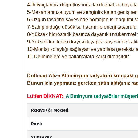
4-İhtiyaçlarınız doğrultusunda farklı ebat ve boyutla
5-Mekanlarınıza uyum ve zenginlik katan geniş renk 
6-Özgün tasarımı sayesinde homojen ısı dağılımı s
7-Sahip olduğu düşük su hacmi ile enerji tasarrufu 
8-Yüksek hidrostatik basınca dayanıklı mükemmel 
9-Yüksek kalitedeki kaynaklı yapısı sayesinde kalit
10-Montaj kolaylığı sağlayan ve yapılara gereksiz a
11-Delinmelere ve patlamalara karşı dirençlidir.
Duffmart
Alize
Alüminyum radyatörü kompakt girişl
Bunun için yapmanız gereken satın aldığınız ra
Lütfen DİKKAT:
Alüminyum radyatörler müşterile
Radyatör Modeli
Renk
Yükseklik