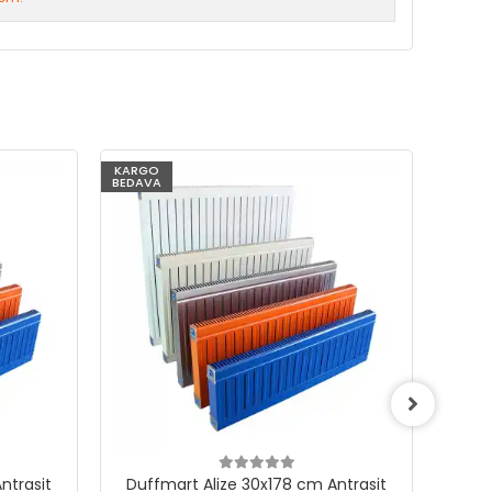
KARGO
KARG
BEDAVA
BEDAV
ntrasit
Duffmart Alize 30x178 cm Antrasit
Duf