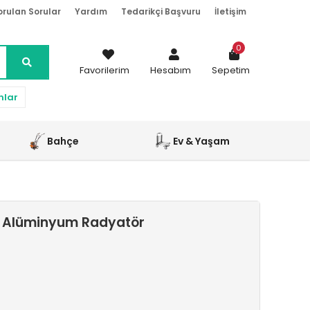
orulan Sorular
Yardım
Tedarikçi Başvuru
İletişim
0
Favorilerim
Hesabım
Sepetim
nlar
Bahçe
Ev & Yaşam
rı Alüminyum Radyatör