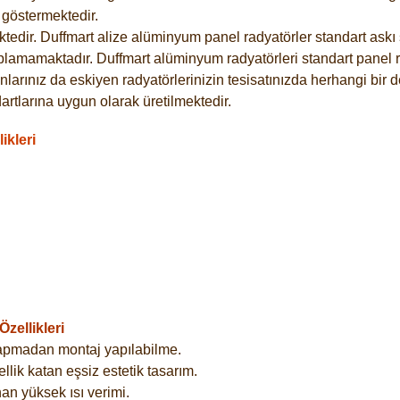
göstermektedir.
dir. Duffmart alize alüminyum panel radyatörler standart askı s
plamamaktadır. Duffmart alüminyum radyatörleri standart panel ra
larınız da eskiyen radyatörlerinizin tesisatınızda herhangi bir d
tlarına uygun olarak üretilmektedir.
ikleri
zellikleri
yapmadan montaj yapılabilme.
lik katan eşsiz estetik tasarım.
an yüksek ısı verimi.