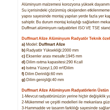
Alüminyum malzemesi korozyona yüksek dayanım 
Su içerisindeki çözünmüş oksijenden etkilenmemekte
yapısı sayesinde montaj yapılan yerde fazla yer ka
sahiptir. Bu durum montaj kolaylığı sağlarken mekan
Duffmart alüminyum radyatörleri ISO VE TSE standar
Duffmart Alize Alüminyum Radyatör Teknik özell
a)
Model:
Duffmart
Alize
b)
Radyatör Yüksekliği:2000 mm
c)
Eksenler arası mesafe:1945 mm
d)
Dilim ısıtma kapasitesi:290 Kcall
e)
Isıtma Yüzeyi:1,00 m²/Dilim
f)
Dilim Derinliği:60 mm
g)
Dilim genişliği:40 mm
Duffmart Alize
Alüminyum Radyatörlerin Üstün Ö
1-Mevcut radyatörünüzün yerine hiçbir değişiklik 
2-Mükemmel ve çeşitli modelleri ile mekanlara güzel
3-Hammadde ve tasarım farklılığı sayesinde sağlan