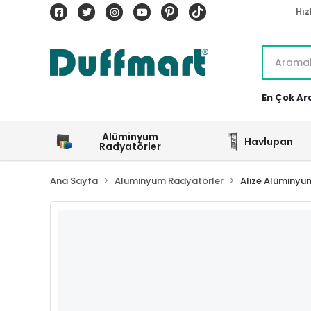
Hız
En Çok Ar
Alüminyum
Havlupan
Radyatörler
Ana Sayfa
Alüminyum Radyatörler
Alize Alüminyu