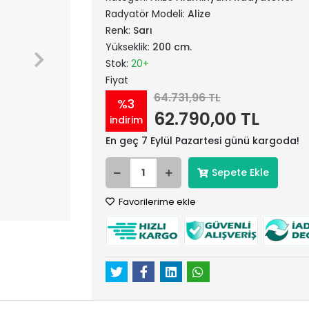
Radyatör Modeli:
Alize
Renk:
Sarı
Yükseklik:
200 cm.
Stok:
20+
Fiyat
64.731,96 TL
%3
62.790,00 TL
indirim
En geç 7 Eylül Pazartesi günü kargoda!
Sepete Ekle
Favorilerime ekle