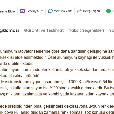
Tavsiye Et
Yorum Yaz
Karşılaştır
rime Ekle
çıklaması
Garanti ve Teslimat
Taksit Seçenekleri
Yo
lüminyum radyatör serilerine göre daha dar dilim genişliğine sah
ksek ısı elde edilmektedir. Özel alüminyum kaynağı ile yüksek hi
rda üretilmektedir.
alüminyum ham maddeler kullanılarak yüksek standartlardaki imal
koratif ısıtma ürünüdür.
ısı transferine uygun tasarlanmıştır. 1000 Kcal/h ısıyı 0,64 litre
sı için kullanılan suyun ise %20’sine karşılık gelmektedir. Bu is
 sıvı) miktarını azaltmakta ve kombi yada kazanınızdan kaynaklan
rde üretildiğinden bina içerisindeki dekorasyona uygun renklerde
ik boya kullanıldığından zamanla renk solması söz konusu değil