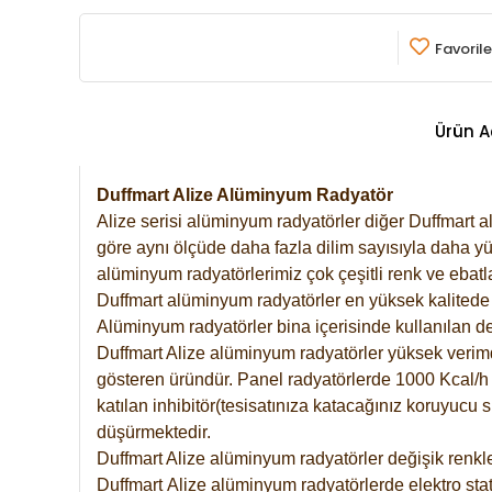
Favorile
Ürün A
Duffmart Alize Alüminyum Radyatör
Alize serisi alüminyum radyatörler diğer Duffmart a
göre aynı ölçüde daha fazla dilim sayısıyla daha yü
alüminyum radyatörlerimiz çok çeşitli renk ve ebatla
Duffmart alüminyum radyatörler en yüksek kalitede 
Alüminyum radyatörler bina içerisinde kullanılan de
Duffmart Alize alüminyum radyatörler yüksek verimde 
gösteren üründür. Panel radyatörlerde 1000 Kcal/h ı
katılan inhibitör(tesisatınıza katacağınız koruyucu
düşürmektedir.
Duffmart Alize alüminyum radyatörler değişik renkle
Duffmart
Alize
alüminyum radyatörlerde elektro stat