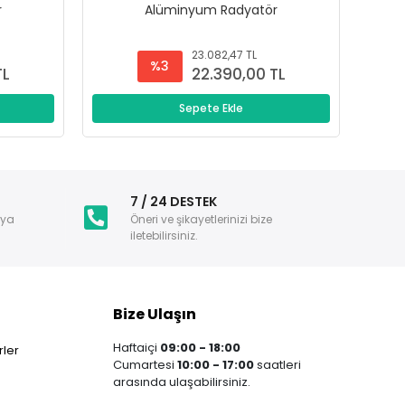
r
Alüminyum Radyatör
23.082,47 TL
%3
TL
22.390,00 TL
Sepete Ekle
i
7 / 24 DESTEK
nya
Öneri ve şikayetlerinizi bize
iletebilirsiniz.
Bize Ulaşın
Haftaiçi
09:00 - 18:00
ler
Cumartesi
10:00 - 17:00
saatleri
arasında ulaşabilirsiniz.