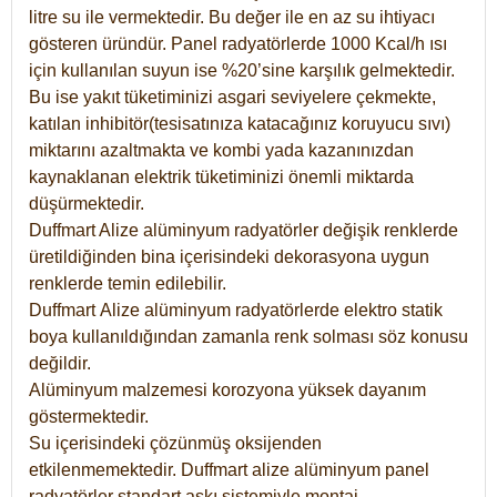
litre su ile vermektedir. Bu değer ile en az su ihtiyacı
gösteren üründür. Panel radyatörlerde 1000 Kcal/h ısı
için kullanılan suyun ise %20’sine karşılık gelmektedir.
Bu ise yakıt tüketiminizi asgari seviyelere çekmekte,
katılan inhibitör(tesisatınıza katacağınız koruyucu sıvı)
miktarını azaltmakta ve kombi yada kazanınızdan
kaynaklanan elektrik tüketiminizi önemli miktarda
düşürmektedir.
Duffmart Alize alüminyum radyatörler değişik renklerde
üretildiğinden bina içerisindeki dekorasyona uygun
renklerde temin edilebilir.
Duffmart
Alize
alüminyum radyatörlerde elektro statik
boya kullanıldığından zamanla renk solması söz konusu
değildir.
Alüminyum malzemesi korozyona yüksek dayanım
göstermektedir.
Su içerisindeki çözünmüş oksijenden
etkilenmemektedir. Duffmart alize alüminyum panel
radyatörler standart askı sistemiyle montaj