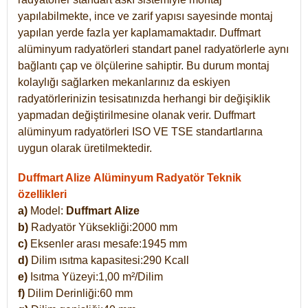
yapılabilmekte, ince ve zarif yapısı sayesinde montaj
yapılan yerde fazla yer kaplamamaktadır. Duffmart
alüminyum radyatörleri standart panel radyatörlerle aynı
bağlantı çap ve ölçülerine sahiptir. Bu durum montaj
kolaylığı sağlarken mekanlarınız da eskiyen
radyatörlerinizin tesisatınızda herhangi bir değişiklik
yapmadan değiştirilmesine olanak verir. Duffmart
alüminyum radyatörleri ISO VE TSE standartlarına
uygun olarak üretilmektedir.
Duffmart Alize Alüminyum Radyatör Teknik
özellikleri
a)
Model:
Duffmart
Alize
b)
Radyatör Yüksekliği:2000 mm
c)
Eksenler arası mesafe:1945 mm
d)
Dilim ısıtma kapasitesi:290 Kcall
e)
Isıtma Yüzeyi:1,00 m²/Dilim
f)
Dilim Derinliği:60 mm