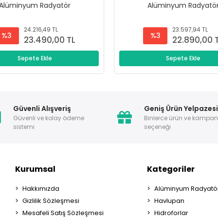
Alüminyum Radyatör
Alüminyum Radyatö
24.216,49 TL
23.597,94 TL
%3
%3
23.490,00 TL
22.890,00 
Sepete Ekle
Sepete Ekle
Güvenli Alışveriş
Geniş Ürün Yelpazes
Güvenli ve kolay ödeme
Binlerce ürün ve kampa
sistemi
seçeneği
Kurumsal
Kategoriler
Hakkımızda
Alüminyum Radyatör
Gizlilik Sözleşmesi
Havlupan
Mesafeli Satış Sözleşmesi
Hidroforlar