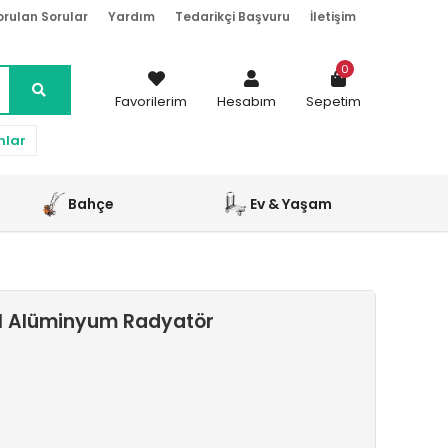
orulan Sorular
Yardım
Tedarikçi Başvuru
İletişim
0
Favorilerim
Hesabım
Sepetim
nlar
Bahçe
Ev & Yaşam
il Alüminyum Radyatör