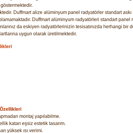
göstermektedir.
dir. Duffmart alize alüminyum panel radyatörler standart askı s
plamamaktadır. Duffmart alüminyum radyatörleri standart panel ra
larınız da eskiyen radyatörlerinizin tesisatınızda herhangi bir d
tlarına uygun olarak üretilmektedir.
ikleri
zellikleri
yapmadan montaj yapılabilme.
lik katan eşsiz estetik tasarım.
an yüksek ısı verimi.