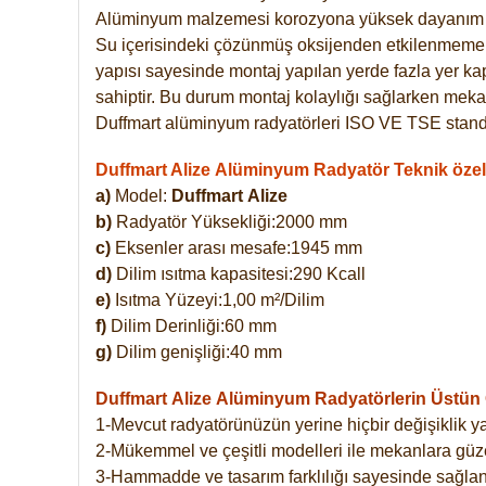
Alüminyum malzemesi korozyona yüksek dayanım 
Su içerisindeki çözünmüş oksijenden etkilenmemekte
yapısı sayesinde montaj yapılan yerde fazla yer ka
sahiptir. Bu durum montaj kolaylığı sağlarken mekan
Duffmart alüminyum radyatörleri ISO VE TSE standar
Duffmart Alize Alüminyum Radyatör Teknik özell
a)
Model:
Duffmart
Alize
b)
Radyatör Yüksekliği:2000 mm
c)
Eksenler arası mesafe:1945 mm
d)
Dilim ısıtma kapasitesi:290 Kcall
e)
Isıtma Yüzeyi:1,00 m²/Dilim
f)
Dilim Derinliği:60 mm
g)
Dilim genişliği:40 mm
Duffmart Alize
Alüminyum Radyatörlerin Üstün Ö
1-Mevcut radyatörünüzün yerine hiçbir değişiklik 
2-Mükemmel ve çeşitli modelleri ile mekanlara güzel
3-Hammadde ve tasarım farklılığı sayesinde sağlan