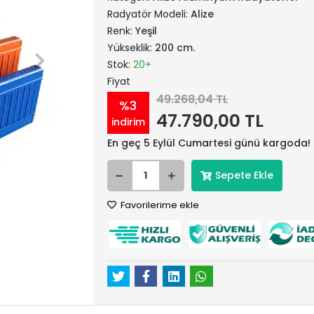
Radyatör Modeli:
Alize
Renk:
Yeşil
Yükseklik:
200 cm.
Stok:
20+
Fiyat
49.268,04 TL
%3
47.790,00 TL
indirim
En geç 5 Eylül Cumartesi günü kargoda!
Sepete Ekle
Favorilerime ekle