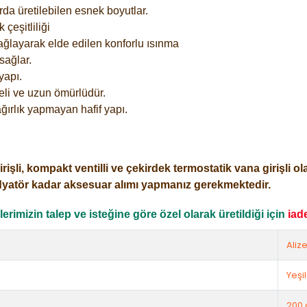
rda üretilebilen esnek boyutlar.
çeşitliliği
ağlayarak elde edilen konforlu ısınma
sağlar.
yapı.
eli ve uzun ömürlüdür.
ğırlık yapmayan hafif yapı.
i, kompakt ventilli ve çekirdek termostatik vana girişli olar
dyatör kadar aksesuar alımı yapmanız gerekmektedir.
rimizin talep ve isteğine göre özel olarak üretildiği için
iad
Aliz
Yeşil
200 