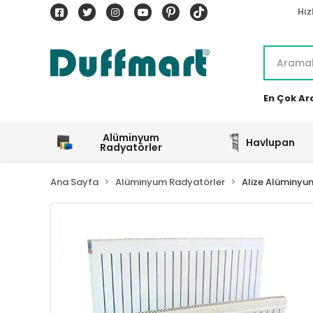
Hız
En Çok Ar
Alüminyum
Havlupan
Radyatörler
Ana Sayfa
Alüminyum Radyatörler
Alize Alüminyu