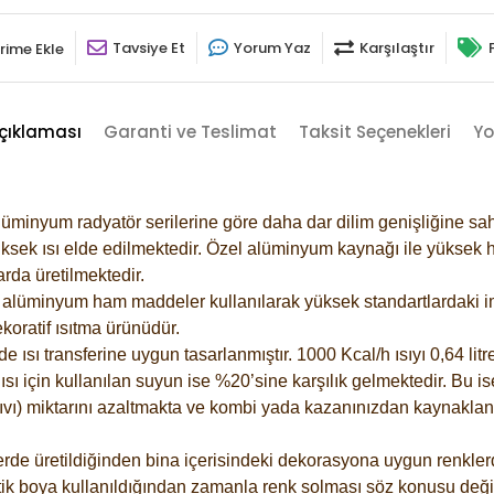
Tavsiye Et
Yorum Yaz
Karşılaştır
rime Ekle
çıklaması
Garanti ve Teslimat
Taksit Seçenekleri
Yo
lüminyum radyatör serilerine göre daha dar dilim genişliğine sah
ksek ısı elde edilmektedir. Özel alüminyum kaynağı ile yüksek hi
rda üretilmektedir.
alüminyum ham maddeler kullanılarak yüksek standartlardaki imal
koratif ısıtma ürünüdür.
ısı transferine uygun tasarlanmıştır. 1000 Kcal/h ısıyı 0,64 litre
sı için kullanılan suyun ise %20’sine karşılık gelmektedir. Bu is
 sıvı) miktarını azaltmakta ve kombi yada kazanınızdan kaynaklan
rde üretildiğinden bina içerisindeki dekorasyona uygun renklerde
ik boya kullanıldığından zamanla renk solması söz konusu değil