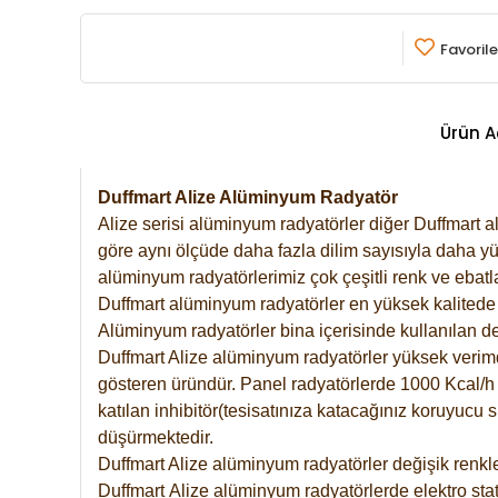
Favorile
Ürün A
Duffmart Alize Alüminyum Radyatör
Alize serisi alüminyum radyatörler diğer Duffmart a
göre aynı ölçüde daha fazla dilim sayısıyla daha yü
alüminyum radyatörlerimiz çok çeşitli renk ve ebatla
Duffmart alüminyum radyatörler en yüksek kalitede 
Alüminyum radyatörler bina içerisinde kullanılan de
Duffmart Alize alüminyum radyatörler yüksek verimde 
gösteren üründür. Panel radyatörlerde 1000 Kcal/h ı
katılan inhibitör(tesisatınıza katacağınız koruyucu
düşürmektedir.
Duffmart Alize alüminyum radyatörler değişik renkle
Duffmart
Alize
alüminyum radyatörlerde elektro stat