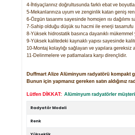
4-İhtiyaçlarınız doğrultusunda farklı ebat ve boyutla
5-Mekanlarınıza uyum ve zenginlik katan geniş renk 
6-Özgün tasarımı sayesinde homojen ısı dağılımı s
7-Sahip olduğu düşük su hacmi ile enerji tasarrufu 
8-Yüksek hidrostatik basınca dayanıklı mükemmel 
9-Yüksek kalitedeki kaynaklı yapısı sayesinde kalit
10-Montaj kolaylığı sağlayan ve yapılara gereksiz a
11-Delinmelere ve patlamalara karşı dirençlidir.
Duffmart
Alize
Alüminyum radyatörü kompakt girişl
Bunun için yapmanız gereken satın aldığınız ra
Lütfen DİKKAT:
Alüminyum radyatörler müşterile
Radyatör Modeli
Renk
Yükseklik