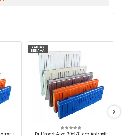
KARGO
KARG
BEDAVA
BEDAV
ntrasit
Duffmart Alize 30x178 cm Antrasit
Duf