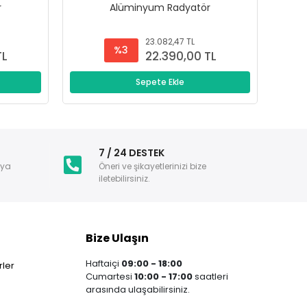
r
Alüminyum Radyatör
23.082,47 TL
%3
TL
22.390,00 TL
Sepete Ekle
i
7 / 24 DESTEK
nya
Öneri ve şikayetlerinizi bize
iletebilirsiniz.
Bize Ulaşın
Haftaiçi
09:00 - 18:00
ler
Cumartesi
10:00 - 17:00
saatleri
arasında ulaşabilirsiniz.