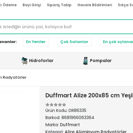
lı Ödeme
Bayi Girişi
Sipariş Takip
Havale Bildirimleri
Sıkça S
ananlar:
En Yeniler
Çok Satanlar
En çok oylana
Hidroforlar
Pompalar
m Radyatörler
Duffmart Alize 200x85 cm Yeş
Ürün Kodu:
DR86335
Barkod:
8681966063364
Marka:
Duffmart
Kategori:
Alize Alüminyum Radyatörler