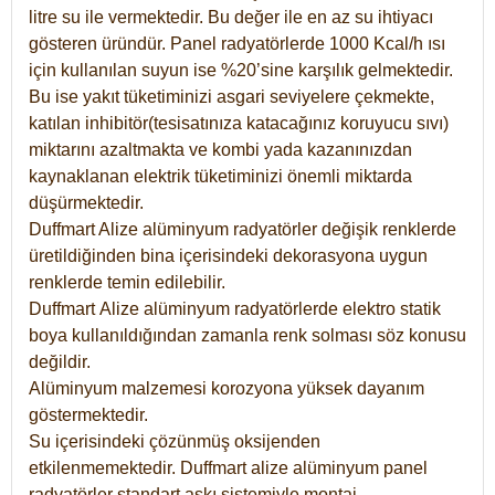
litre su ile vermektedir. Bu değer ile en az su ihtiyacı
gösteren üründür. Panel radyatörlerde 1000 Kcal/h ısı
için kullanılan suyun ise %20’sine karşılık gelmektedir.
Bu ise yakıt tüketiminizi asgari seviyelere çekmekte,
katılan inhibitör(tesisatınıza katacağınız koruyucu sıvı)
miktarını azaltmakta ve kombi yada kazanınızdan
kaynaklanan elektrik tüketiminizi önemli miktarda
düşürmektedir.
Duffmart Alize alüminyum radyatörler değişik renklerde
üretildiğinden bina içerisindeki dekorasyona uygun
renklerde temin edilebilir.
Duffmart
Alize
alüminyum radyatörlerde elektro statik
boya kullanıldığından zamanla renk solması söz konusu
değildir.
Alüminyum malzemesi korozyona yüksek dayanım
göstermektedir.
Su içerisindeki çözünmüş oksijenden
etkilenmemektedir. Duffmart alize alüminyum panel
radyatörler standart askı sistemiyle montaj