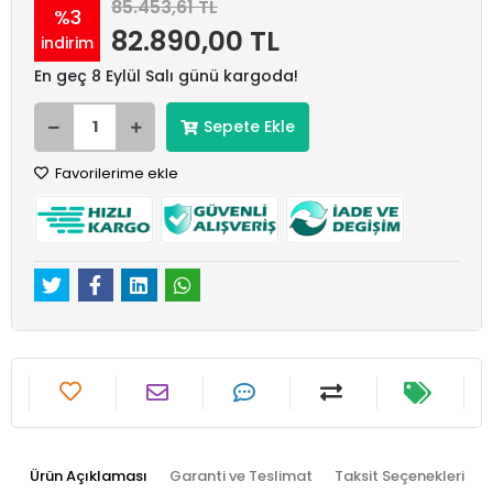
85.453,61 TL
%3
82.890,00 TL
indirim
En geç 8 Eylül Salı günü kargoda!
Sepete Ekle
Favorilerime ekle
Ürün Açıklaması
Garanti ve Teslimat
Taksit Seçenekleri