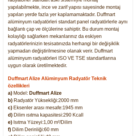
yapılabilmekte, ince ve zarif yapısı sayesinde montaj
yapılan yerde fazla yer kaplamamaktadır. Duffmart
alüminyum radyatörleri standart panel radyatörlerle aynı
bağlantı çap ve ölçülerine sahiptir. Bu durum montaj
kolaylığı sağlarken mekanlarınız da eskiyen
radyatörlerinizin tesisatınızda herhangi bir değişiklik
yapmadan değiştirilmesine olanak verir. Duffmart
alüminyum radyatörleri ISO VE TSE standartlarına
uygun olarak üretilmektedir.
Duffmart Alize Alüminyum Radyatör Teknik
özellikleri
a)
Model:
Duffmart
Alize
b)
Radyatör Yüksekliği:2000 mm
c)
Eksenler arası mesafe:1945 mm
d)
Dilim ısıtma kapasitesi:290 Kcall
e)
Isıtma Yüzeyi:1,00 m²/Dilim
f)
Dilim Derinliği:60 mm