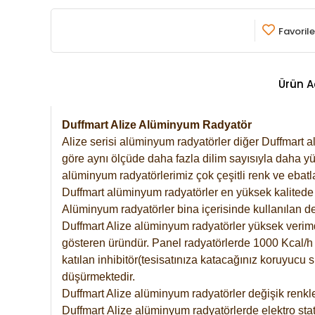
Favorile
Ürün A
Duffmart Alize Alüminyum Radyatör
Alize serisi alüminyum radyatörler diğer Duffmart a
göre aynı ölçüde daha fazla dilim sayısıyla daha yü
alüminyum radyatörlerimiz çok çeşitli renk ve ebatla
Duffmart alüminyum radyatörler en yüksek kalitede 
Alüminyum radyatörler bina içerisinde kullanılan de
Duffmart Alize alüminyum radyatörler yüksek verimde 
gösteren üründür. Panel radyatörlerde 1000 Kcal/h ı
katılan inhibitör(tesisatınıza katacağınız koruyucu
düşürmektedir.
Duffmart Alize alüminyum radyatörler değişik renkle
Duffmart
Alize
alüminyum radyatörlerde elektro stat