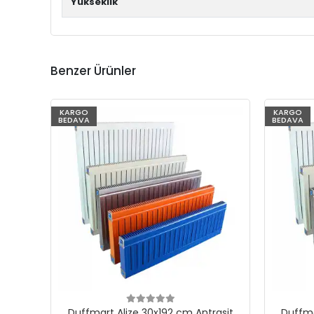
Yükseklik
Benzer Ürünler
KARGO
KARGO
BEDAVA
BEDAVA
Duffmart Alize 30x192 cm Antrasit
Duffma