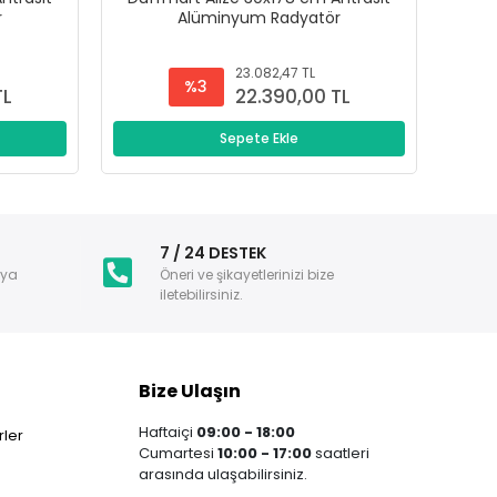
r
Alüminyum Radyatör
23.082,47 TL
%3
TL
22.390,00 TL
Sepete Ekle
i
7 / 24 DESTEK
nya
Öneri ve şikayetlerinizi bize
iletebilirsiniz.
Bize Ulaşın
Haftaiçi
09:00 - 18:00
ler
Cumartesi
10:00 - 17:00
saatleri
arasında ulaşabilirsiniz.