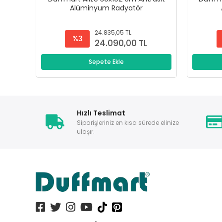
Alüminyum Radyatör
24.835,05 TL
%3
24.090,00 TL
Sepete Ekle
Hızlı Teslimat
Siparişleriniz en kısa sürede elinize
ulaşır.