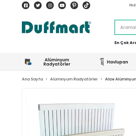
Hız
En Çok Ar
Alüminyum
Havlupan
Radyatörler
Ana Sayfa
Alüminyum Radyatörler
Alize Alüminyu