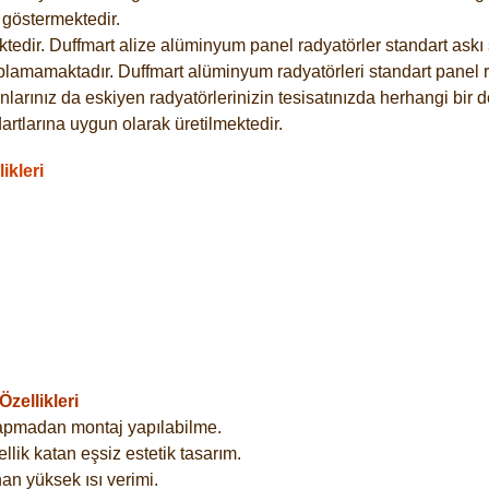
göstermektedir.
dir. Duffmart alize alüminyum panel radyatörler standart askı s
plamamaktadır. Duffmart alüminyum radyatörleri standart panel ra
larınız da eskiyen radyatörlerinizin tesisatınızda herhangi bir d
tlarına uygun olarak üretilmektedir.
ikleri
zellikleri
yapmadan montaj yapılabilme.
lik katan eşsiz estetik tasarım.
an yüksek ısı verimi.