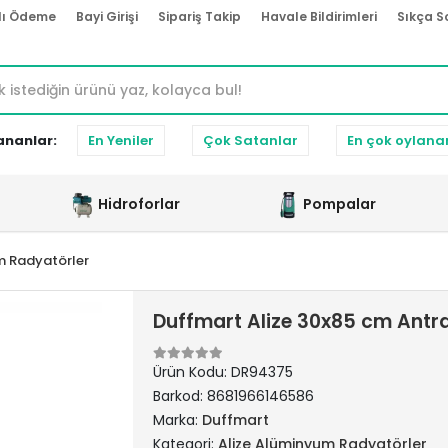
lı Ödeme
Bayi Girişi
Sipariş Takip
Havale Bildirimleri
Sıkça S
ananlar:
En Yeniler
Çok Satanlar
En çok oylana
Hidroforlar
Pompalar
m Radyatörler
Duffmart Alize 30x85 cm Antr
Ürün Kodu:
DR94375
Barkod:
8681966146586
Marka:
Duffmart
Kategori:
Alize Alüminyum Radyatörler