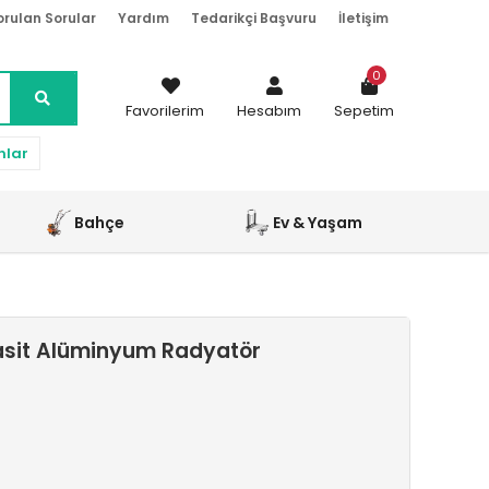
orulan Sorular
Yardım
Tedarikçi Başvuru
İletişim
0
Favorilerim
Hesabım
Sepetim
nlar
Bahçe
Ev & Yaşam
asit Alüminyum Radyatör