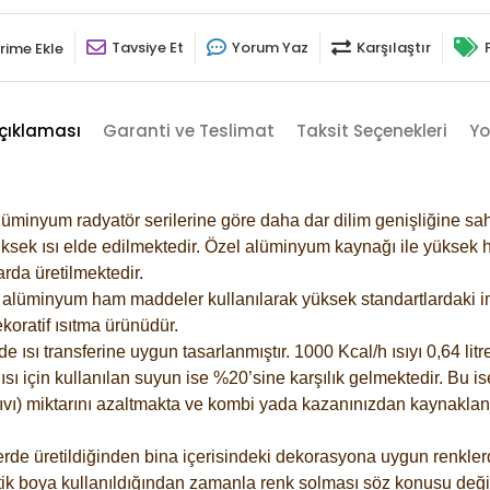
Tavsiye Et
Yorum Yaz
Karşılaştır
rime Ekle
çıklaması
Garanti ve Teslimat
Taksit Seçenekleri
Yo
lüminyum radyatör serilerine göre daha dar dilim genişliğine sah
ksek ısı elde edilmektedir. Özel alüminyum kaynağı ile yüksek hi
rda üretilmektedir.
alüminyum ham maddeler kullanılarak yüksek standartlardaki imal
koratif ısıtma ürünüdür.
ısı transferine uygun tasarlanmıştır. 1000 Kcal/h ısıyı 0,64 litre
sı için kullanılan suyun ise %20’sine karşılık gelmektedir. Bu is
 sıvı) miktarını azaltmakta ve kombi yada kazanınızdan kaynaklan
rde üretildiğinden bina içerisindeki dekorasyona uygun renklerde
ik boya kullanıldığından zamanla renk solması söz konusu değil