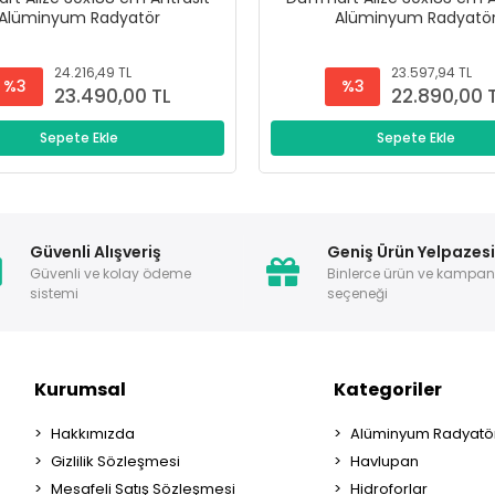
Alüminyum Radyatör
Alüminyum Radyatö
24.216,49 TL
23.597,94 TL
%3
%3
23.490,00 TL
22.890,00 
Sepete Ekle
Sepete Ekle
Güvenli Alışveriş
Geniş Ürün Yelpazes
Güvenli ve kolay ödeme
Binlerce ürün ve kampa
sistemi
seçeneği
Kurumsal
Kategoriler
Hakkımızda
Alüminyum Radyatör
Gizlilik Sözleşmesi
Havlupan
Mesafeli Satış Sözleşmesi
Hidroforlar