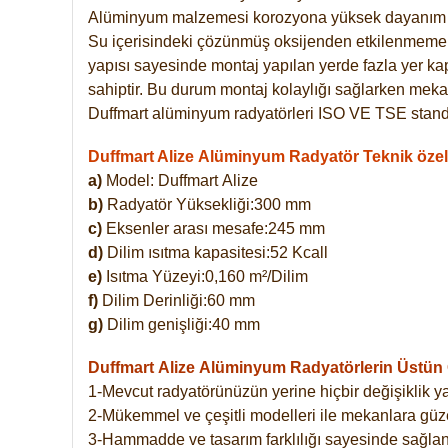
Alüminyum malzemesi korozyona yüksek dayanım 
Su içerisindeki çözünmüş oksijenden etkilenmemekte
yapısı sayesinde montaj yapılan yerde fazla yer ka
sahiptir. Bu durum montaj kolaylığı sağlarken mekan
Duffmart alüminyum radyatörleri ISO VE TSE standar
Duffmart Alize Alüminyum Radyatör Teknik özell
a)
Model: Duffmart
Alize
b)
Radyatör Yüksekliği:300 mm
c)
Eksenler arası mesafe:245 mm
d)
Dilim ısıtma kapasitesi:52 Kcall
e)
Isıtma Yüzeyi:0,160 m²/Dilim
f)
Dilim Derinliği:60 mm
g)
Dilim genişliği:40 mm
Duffmart Alize
Alüminyum Radyatörlerin Üstün Ö
1-Mevcut radyatörünüzün yerine hiçbir değişiklik 
2-Mükemmel ve çeşitli modelleri ile mekanlara güzel
3-Hammadde ve tasarım farklılığı sayesinde sağlan