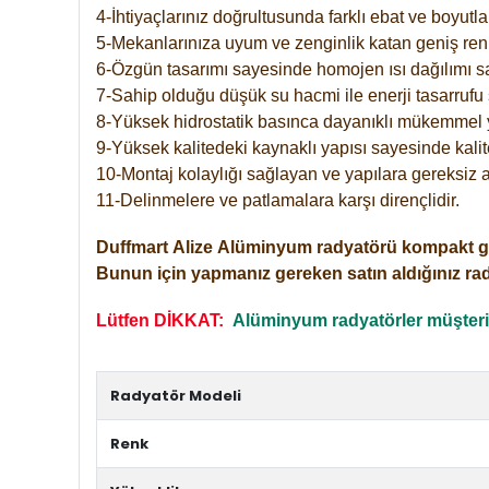
4-İhtiyaçlarınız doğrultusunda farklı ebat ve boyutla
5-Mekanlarınıza uyum ve zenginlik katan geniş renk 
6-Özgün tasarımı sayesinde homojen ısı dağılımı s
7-Sahip olduğu düşük su hacmi ile enerji tasarrufu 
8-Yüksek hidrostatik basınca dayanıklı mükemmel 
9-Yüksek kalitedeki kaynaklı yapısı sayesinde kalit
10-Montaj kolaylığı sağlayan ve yapılara gereksiz a
11-Delinmelere ve patlamalara karşı dirençlidir.
Duffmart
Alize
Alüminyum radyatörü kompakt girişl
Bunun için yapmanız gereken satın aldığınız ra
Lütfen DİKKAT:
Alüminyum radyatörler müşterile
Radyatör Modeli
Renk