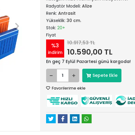
Radyatör Modeli:
Alize
Renk:
Antrasit
Yükseklik:
30 cm.
Stok:
20+
Fiyat
10.917,53 TL
%3
10.590,00 TL
indirim
En geç 7 Eylül Pazartesi günü kargoda!
Sepete Ekle
Favorilerime ekle