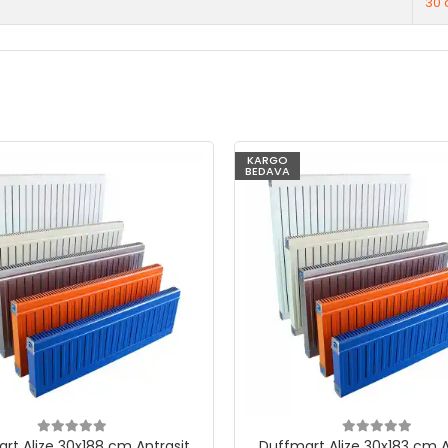
30 
KARGO
BEDAVA
rt Alize 30x188 cm Antrasit
Duffmart Alize 30x183 cm A