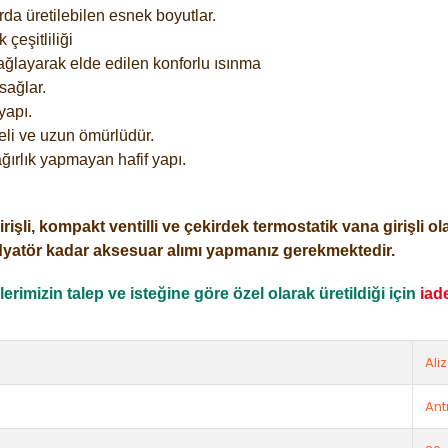
rda üretilebilen esnek boyutlar.
çeşitliliği
ağlayarak elde edilen konforlu ısınma
sağlar.
yapı.
eli ve uzun ömürlüdür.
ğırlık yapmayan hafif yapı.
i, kompakt ventilli ve çekirdek termostatik vana girişli olar
dyatör kadar aksesuar alımı yapmanız gerekmektedir.
rimizin talep ve isteğine göre özel olarak üretildiği için
iad
Ali
Ant