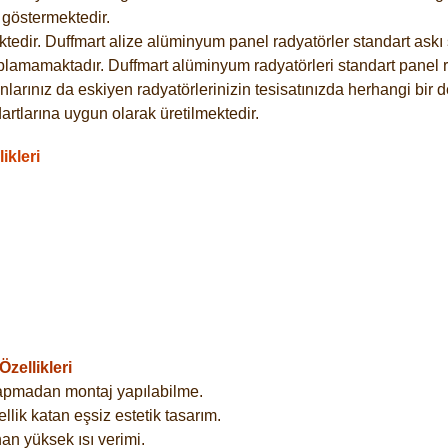
göstermektedir.
dir. Duffmart alize alüminyum panel radyatörler standart askı s
plamamaktadır. Duffmart alüminyum radyatörleri standart panel ra
larınız da eskiyen radyatörlerinizin tesisatınızda herhangi bir d
tlarına uygun olarak üretilmektedir.
ikleri
zellikleri
yapmadan montaj yapılabilme.
lik katan eşsiz estetik tasarım.
an yüksek ısı verimi.