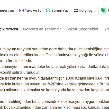
Tavsiye Et
Yorum Yaz
Karşılaştır
rime Ekle
çıklaması
Garanti ve Teslimat
Taksit Seçenekleri
Yo
lüminyum radyatör serilerine göre daha dar dilim genişliğine sah
ksek ısı elde edilmektedir. Özel alüminyum kaynağı ile yüksek hi
rda üretilmektedir.
alüminyum ham maddeler kullanılarak yüksek standartlardaki imal
koratif ısıtma ürünüdür.
ısı transferine uygun tasarlanmıştır. 1000 Kcal/h ısıyı 0,64 litre
sı için kullanılan suyun ise %20’sine karşılık gelmektedir. Bu is
 sıvı) miktarını azaltmakta ve kombi yada kazanınızdan kaynaklan
rde üretildiğinden bina içerisindeki dekorasyona uygun renklerde
ik boya kullanıldığından zamanla renk solması söz konusu değil