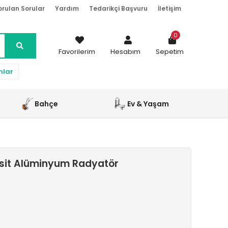
orulan Sorular
Yardım
Tedarikçi Başvuru
İletişim
0
Favorilerim
Hesabım
Sepetim
nlar
Bahçe
Ev & Yaşam
asit Alüminyum Radyatör