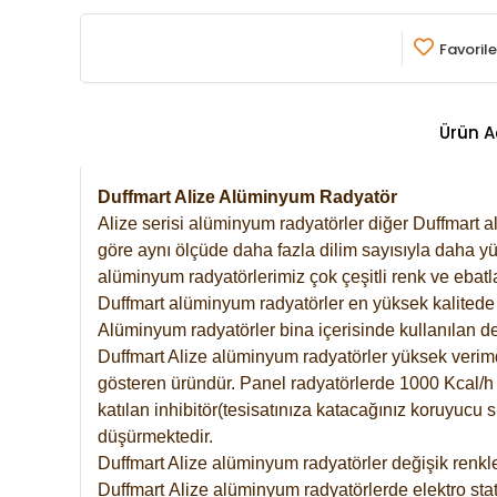
Favorile
Ürün A
Duffmart Alize Alüminyum Radyatör
Alize serisi alüminyum radyatörler diğer Duffmart a
göre aynı ölçüde daha fazla dilim sayısıyla daha yü
alüminyum radyatörlerimiz çok çeşitli renk ve ebatla
Duffmart alüminyum radyatörler en yüksek kalitede 
Alüminyum radyatörler bina içerisinde kullanılan de
Duffmart Alize alüminyum radyatörler yüksek verimde 
gösteren üründür. Panel radyatörlerde 1000 Kcal/h ı
katılan inhibitör(tesisatınıza katacağınız koruyucu
düşürmektedir.
Duffmart Alize alüminyum radyatörler değişik renkle
Duffmart
Alize
alüminyum radyatörlerde elektro stat