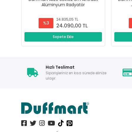
Alüminyum Radyatör
24.835,05 TL
%3
24.090,00 TL
Sepete Ekle
Hızlı Teslimat
Siparişleriniz en kısa sürede elinize
ulaşır.