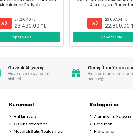
Alüminyum Radyatör
Alüminyum Radyatö
24.216,49 TL
23.597,94 TL
%3
%3
23.490,00 TL
22.890,00 
Sepete Ekle
Sepete Ekle
Güvenli Alışveriş
Geniş Ürün Yelpazes
Güvenli ve kolay ödeme
Binlerce ürün ve kampa
sistemi
seçeneği
Kurumsal
Kategoriler
Hakkımızda
Alüminyum Radyatör
Gizlilik Sözleşmesi
Havlupan
Mesafeli Satış Sözleşmesi
Hidroforlar