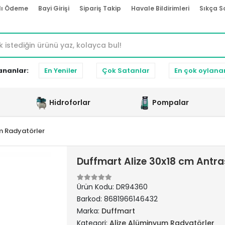
lı Ödeme
Bayi Girişi
Sipariş Takip
Havale Bildirimleri
Sıkça S
ananlar:
En Yeniler
Çok Satanlar
En çok oylana
Hidroforlar
Pompalar
m Radyatörler
Duffmart Alize 30x18 cm Antr
Ürün Kodu:
DR94360
Barkod:
8681966146432
Marka:
Duffmart
Kategori:
Alize Alüminyum Radyatörler