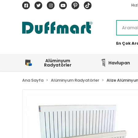
Hız
En Çok Ar
Alüminyum
Havlupan
Radyatörler
Ana Sayfa
Alüminyum Radyatörler
Alize Alüminyu