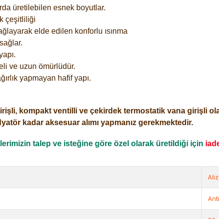
rda üretilebilen esnek boyutlar.
çeşitliliği
ağlayarak elde edilen konforlu ısınma
sağlar.
yapı.
eli ve uzun ömürlüdür.
ğırlık yapmayan hafif yapı.
i, kompakt ventilli ve çekirdek termostatik vana girişli olar
dyatör kadar aksesuar alımı yapmanız gerekmektedir.
rimizin talep ve isteğine göre özel olarak üretildiği için
iad
Ali
Ant