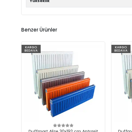
Yükseklik
Benzer Ürünler
KARGO
KARGO
BEDAVA
BEDAVA
Duffmart Alize 30x192 cm Antrasit
Duffma