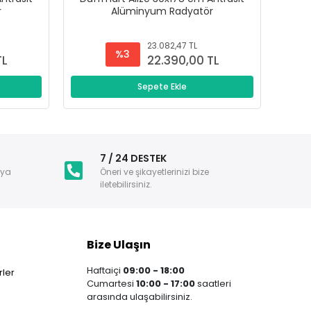
r
Alüminyum Radyatör
23.082,47 TL
%3
TL
22.390,00 TL
Sepete Ekle
i
7 / 24 DESTEK
nya
Öneri ve şikayetlerinizi bize
iletebilirsiniz.
Bize Ulaşın
Haftaiçi
09:00 - 18:00
ler
Cumartesi
10:00 - 17:00
saatleri
arasında ulaşabilirsiniz.