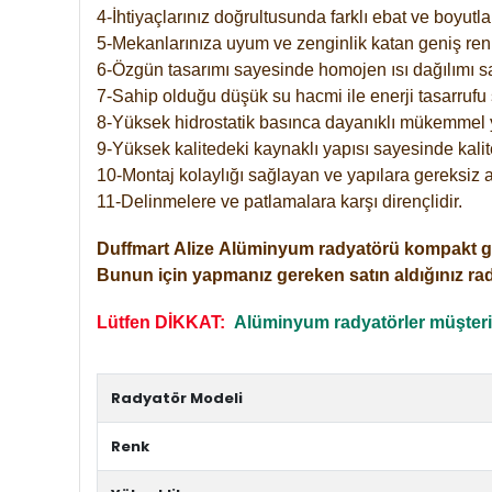
4-İhtiyaçlarınız doğrultusunda farklı ebat ve boyutla
5-Mekanlarınıza uyum ve zenginlik katan geniş renk 
6-Özgün tasarımı sayesinde homojen ısı dağılımı s
7-Sahip olduğu düşük su hacmi ile enerji tasarrufu 
8-Yüksek hidrostatik basınca dayanıklı mükemmel 
9-Yüksek kalitedeki kaynaklı yapısı sayesinde kalit
10-Montaj kolaylığı sağlayan ve yapılara gereksiz a
11-Delinmelere ve patlamalara karşı dirençlidir.
Duffmart
Alize
Alüminyum radyatörü kompakt girişl
Bunun için yapmanız gereken satın aldığınız ra
Lütfen DİKKAT:
Alüminyum radyatörler müşterile
Radyatör Modeli
Renk