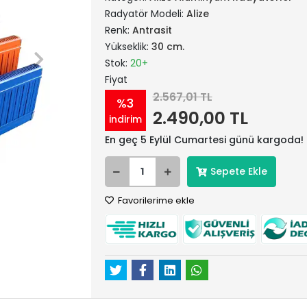
Radyatör Modeli:
Alize
Renk:
Antrasit
Yükseklik:
30 cm.
Stok:
20+
Fiyat
2.567,01 TL
%3
2.490,00 TL
indirim
En geç 5 Eylül Cumartesi günü kargoda!
Sepete Ekle
Favorilerime ekle