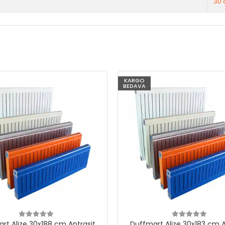
30 
KARGO
BEDAVA
rt Alize 30x188 cm Antrasit
Duffmart Alize 30x183 cm A