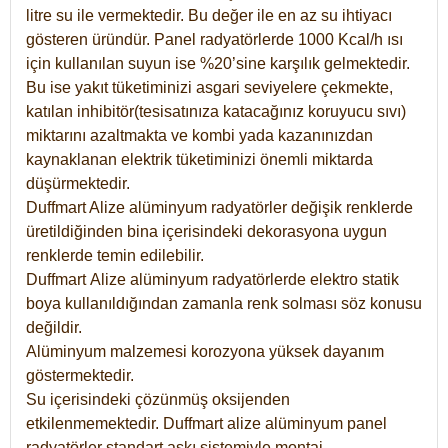
litre su ile vermektedir. Bu değer ile en az su ihtiyacı
gösteren üründür. Panel radyatörlerde 1000 Kcal/h ısı
için kullanılan suyun ise %20’sine karşılık gelmektedir.
Bu ise yakıt tüketiminizi asgari seviyelere çekmekte,
katılan inhibitör(tesisatınıza katacağınız koruyucu sıvı)
miktarını azaltmakta ve kombi yada kazanınızdan
kaynaklanan elektrik tüketiminizi önemli miktarda
düşürmektedir.
Duffmart Alize alüminyum radyatörler değişik renklerde
üretildiğinden bina içerisindeki dekorasyona uygun
renklerde temin edilebilir.
Duffmart
Alize
alüminyum radyatörlerde elektro statik
boya kullanıldığından zamanla renk solması söz konusu
değildir.
Alüminyum malzemesi korozyona yüksek dayanım
göstermektedir.
Su içerisindeki çözünmüş oksijenden
etkilenmemektedir. Duffmart alize alüminyum panel
radyatörler standart askı sistemiyle montaj