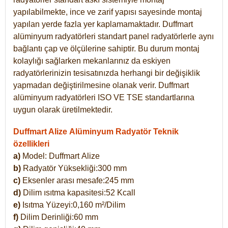
yapılabilmekte, ince ve zarif yapısı sayesinde montaj
yapılan yerde fazla yer kaplamamaktadır. Duffmart
alüminyum radyatörleri standart panel radyatörlerle aynı
bağlantı çap ve ölçülerine sahiptir. Bu durum montaj
kolaylığı sağlarken mekanlarınız da eskiyen
radyatörlerinizin tesisatınızda herhangi bir değişiklik
yapmadan değiştirilmesine olanak verir. Duffmart
alüminyum radyatörleri ISO VE TSE standartlarına
uygun olarak üretilmektedir.
Duffmart Alize Alüminyum Radyatör Teknik
özellikleri
a)
Model: Duffmart
Alize
b)
Radyatör Yüksekliği:300 mm
c)
Eksenler arası mesafe:245 mm
d)
Dilim ısıtma kapasitesi:52 Kcall
e)
Isıtma Yüzeyi:0,160 m²/Dilim
f)
Dilim Derinliği:60 mm