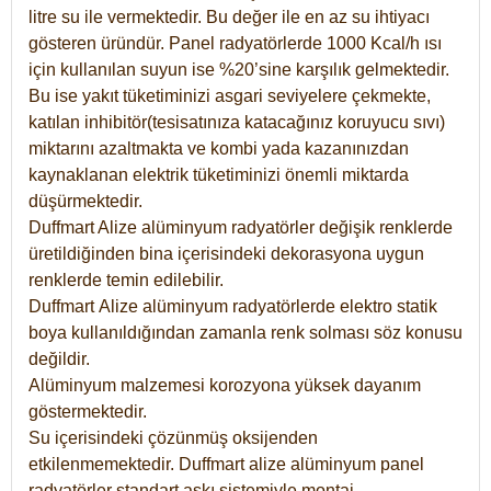
litre su ile vermektedir. Bu değer ile en az su ihtiyacı
gösteren üründür. Panel radyatörlerde 1000 Kcal/h ısı
için kullanılan suyun ise %20’sine karşılık gelmektedir.
Bu ise yakıt tüketiminizi asgari seviyelere çekmekte,
katılan inhibitör(tesisatınıza katacağınız koruyucu sıvı)
miktarını azaltmakta ve kombi yada kazanınızdan
kaynaklanan elektrik tüketiminizi önemli miktarda
düşürmektedir.
Duffmart Alize alüminyum radyatörler değişik renklerde
üretildiğinden bina içerisindeki dekorasyona uygun
renklerde temin edilebilir.
Duffmart
Alize
alüminyum radyatörlerde elektro statik
boya kullanıldığından zamanla renk solması söz konusu
değildir.
Alüminyum malzemesi korozyona yüksek dayanım
göstermektedir.
Su içerisindeki çözünmüş oksijenden
etkilenmemektedir. Duffmart alize alüminyum panel
radyatörler standart askı sistemiyle montaj