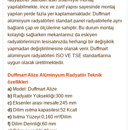
yapılabilmekte, ince ve zarif yapısı sayesinde montaj
yapılan yerde fazla yer kaplamamaktadır. Duffmart
alüminyum radyatörleri standart panel radyatörlerle aynı
bağlantı çap ve ölçülerine sahiptir. Bu durum montaj
kolaylığı sağlarken mekanlarınız da eskiyen
radyatörlerinizin tesisatınızda herhangi bir değişiklik
yapmadan değiştirilmesine olanak verir. Duffmart
alüminyum radyatörleri ISO VE TSE standartlarına
uygun olarak üretilmektedir.
Duffmart Alize Alüminyum Radyatör Teknik
özellikleri
a)
Model: Duffmart
Alize
b)
Radyatör Yüksekliği:300 mm
c)
Eksenler arası mesafe:245 mm
d)
Dilim ısıtma kapasitesi:52 Kcall
e)
Isıtma Yüzeyi:0,160 m²/Dilim
f)
Dilim Derinliği:60 mm