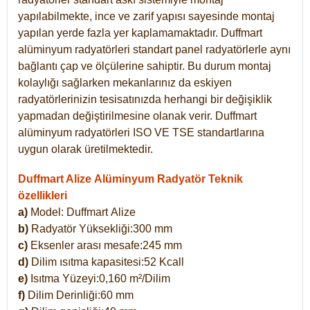
yapılabilmekte, ince ve zarif yapısı sayesinde montaj
yapılan yerde fazla yer kaplamamaktadır. Duffmart
alüminyum radyatörleri standart panel radyatörlerle aynı
bağlantı çap ve ölçülerine sahiptir. Bu durum montaj
kolaylığı sağlarken mekanlarınız da eskiyen
radyatörlerinizin tesisatınızda herhangi bir değişiklik
yapmadan değiştirilmesine olanak verir. Duffmart
alüminyum radyatörleri ISO VE TSE standartlarına
uygun olarak üretilmektedir.
Duffmart Alize Alüminyum Radyatör Teknik
özellikleri
a)
Model: Duffmart
Alize
b)
Radyatör Yüksekliği:300 mm
c)
Eksenler arası mesafe:245 mm
d)
Dilim ısıtma kapasitesi:52 Kcall
e)
Isıtma Yüzeyi:0,160 m²/Dilim
f)
Dilim Derinliği:60 mm