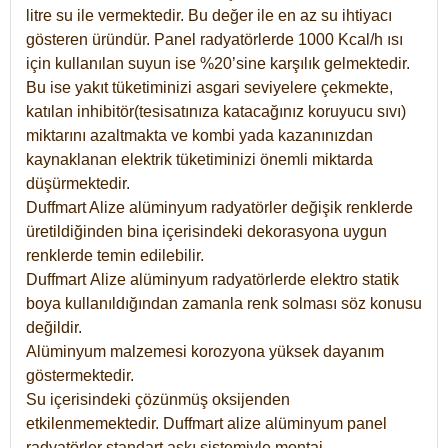
litre su ile vermektedir. Bu değer ile en az su ihtiyacı
gösteren üründür. Panel radyatörlerde 1000 Kcal/h ısı
için kullanılan suyun ise %20’sine karşılık gelmektedir.
Bu ise yakıt tüketiminizi asgari seviyelere çekmekte,
katılan inhibitör(tesisatınıza katacağınız koruyucu sıvı)
miktarını azaltmakta ve kombi yada kazanınızdan
kaynaklanan elektrik tüketiminizi önemli miktarda
düşürmektedir.
Duffmart Alize alüminyum radyatörler değişik renklerde
üretildiğinden bina içerisindeki dekorasyona uygun
renklerde temin edilebilir.
Duffmart
Alize
alüminyum radyatörlerde elektro statik
boya kullanıldığından zamanla renk solması söz konusu
değildir.
Alüminyum malzemesi korozyona yüksek dayanım
göstermektedir.
Su içerisindeki çözünmüş oksijenden
etkilenmemektedir. Duffmart alize alüminyum panel
radyatörler standart askı sistemiyle montaj