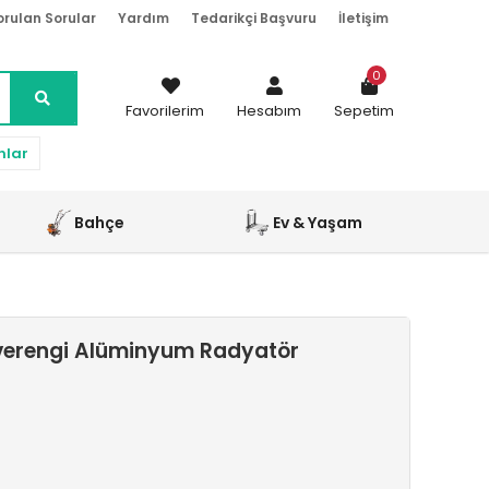
orulan Sorular
Yardım
Tedarikçi Başvuru
İletişim
0
Favorilerim
Hesabım
Sepetim
nlar
Bahçe
Ev & Yaşam
verengi Alüminyum Radyatör