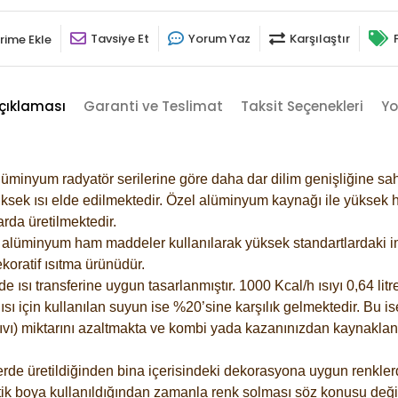
Tavsiye Et
Yorum Yaz
Karşılaştır
rime Ekle
çıklaması
Garanti ve Teslimat
Taksit Seçenekleri
Yo
lüminyum radyatör serilerine göre daha dar dilim genişliğine sah
ksek ısı elde edilmektedir. Özel alüminyum kaynağı ile yüksek hi
rda üretilmektedir.
alüminyum ham maddeler kullanılarak yüksek standartlardaki imal
koratif ısıtma ürünüdür.
ısı transferine uygun tasarlanmıştır. 1000 Kcal/h ısıyı 0,64 litre
sı için kullanılan suyun ise %20’sine karşılık gelmektedir. Bu is
 sıvı) miktarını azaltmakta ve kombi yada kazanınızdan kaynaklan
rde üretildiğinden bina içerisindeki dekorasyona uygun renklerde
ik boya kullanıldığından zamanla renk solması söz konusu değil