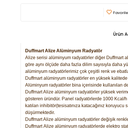
Favorile
Ürün A
Duffmart Alize Alüminyum Radyatör
Alize serisi alüminyum radyatörler diğer Duffmart a
göre aynı ölçüde daha fazla dilim sayısıyla daha yü
alüminyum radyatörlerimiz çok çeşitli renk ve ebatla
Duffmart alüminyum radyatörler en yüksek kalitede 
Alüminyum radyatörler bina içerisinde kullanılan de
Duffmart Alize alüminyum radyatörler yüksek verimde 
gösteren üründür. Panel radyatörlerde 1000 Kcal/h ı
katılan inhibitör(tesisatınıza katacağınız koruyucu
düşürmektedir.
Duffmart Alize alüminyum radyatörler değişik renkle
Duffmart
Alize
alüminyum radyatörlerde elektro stat