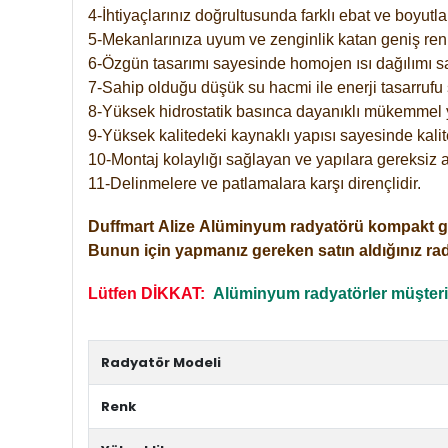
4-İhtiyaçlarınız doğrultusunda farklı ebat ve boyutla
5-Mekanlarınıza uyum ve zenginlik katan geniş renk 
6-Özgün tasarımı sayesinde homojen ısı dağılımı s
7-Sahip olduğu düşük su hacmi ile enerji tasarrufu 
8-Yüksek hidrostatik basınca dayanıklı mükemmel 
9-Yüksek kalitedeki kaynaklı yapısı sayesinde kalit
10-Montaj kolaylığı sağlayan ve yapılara gereksiz a
11-Delinmelere ve patlamalara karşı dirençlidir.
Duffmart
Alize
Alüminyum radyatörü kompakt girişl
Bunun için yapmanız gereken satın aldığınız ra
Lütfen DİKKAT:
Alüminyum radyatörler müşterile
Radyatör Modeli
Renk