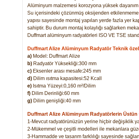
Alüminyum malzemesi korozyona yüksek dayanım 
Su içerisindeki çözünmüş oksijenden etkilenmemekte
yapısı sayesinde montaj yapılan yerde fazla yer ka
sahiptir. Bu durum montaj kolaylığı sağlarken mekan
Duffmart alüminyum radyatörleri ISO VE TSE standar
Duffmart Alize Alüminyum Radyatör Teknik özell
a)
Model: Duffmart
Alize
b)
Radyatör Yüksekliği:300 mm
c)
Eksenler arası mesafe:245 mm
d)
Dilim ısıtma kapasitesi:52 Kcall
e)
Isıtma Yüzeyi:0,160 m²/Dilim
f)
Dilim Derinliği:60 mm
g)
Dilim genişliği:40 mm
Duffmart Alize
Alüminyum Radyatörlerin Üstün Ö
1-Mevcut radyatörünüzün yerine hiçbir değişiklik 
2-Mükemmel ve çeşitli modelleri ile mekanlara güzel
3-Hammadde ve tasarım farklılığı sayesinde sağlan