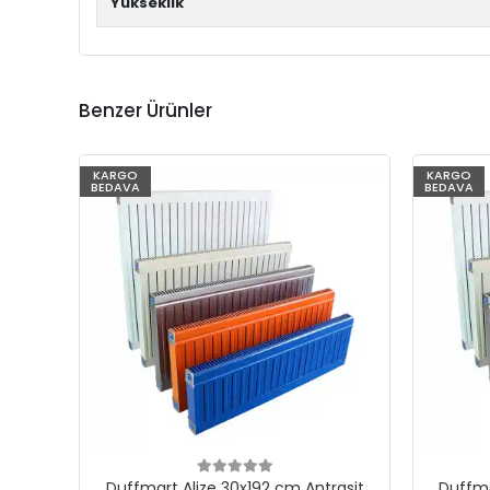
Yükseklik
Benzer Ürünler
KARGO
KARGO
BEDAVA
BEDAVA
Duffmart Alize 30x192 cm Antrasit
Duffma