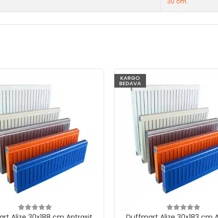
30 cm.
KARGO
BEDAVA
rt Alize 30x188 cm Antrasit
Duffmart Alize 30x183 cm A