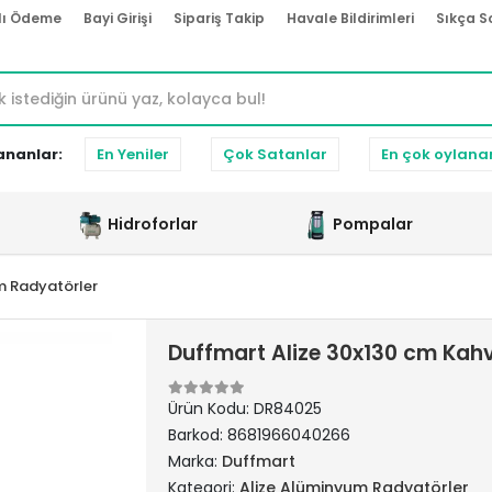
lı Ödeme
Bayi Girişi
Sipariş Takip
Havale Bildirimleri
Sıkça S
ananlar:
En Yeniler
Çok Satanlar
En çok oylana
Hidroforlar
Pompalar
m Radyatörler
Duffmart Alize 30x130 cm Kah
Ürün Kodu:
DR84025
Barkod:
8681966040266
Marka:
Duffmart
Kategori:
Alize Alüminyum Radyatörler