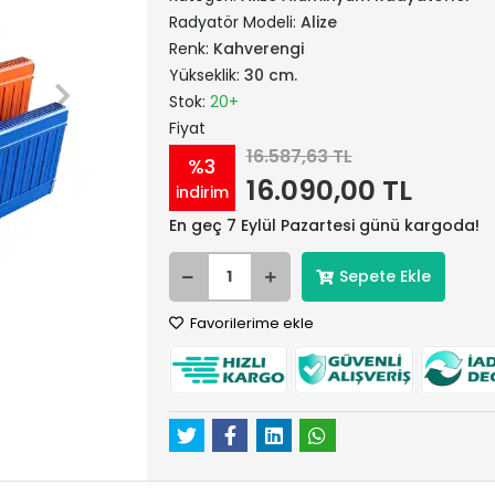
Radyatör Modeli:
Alize
Renk:
Kahverengi
Yükseklik:
30 cm.
Stok:
20+
Fiyat
16.587,63 TL
%3
16.090,00 TL
indirim
En geç 7 Eylül Pazartesi günü kargoda!
Sepete Ekle
Favorilerime ekle