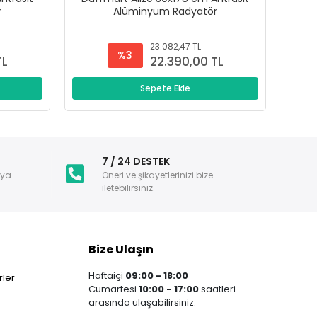
r
Alüminyum Radyatör
23.082,47 TL
%3
TL
22.390,00 TL
Sepete Ekle
i
7 / 24 DESTEK
nya
Öneri ve şikayetlerinizi bize
iletebilirsiniz.
Bize Ulaşın
Haftaiçi
09:00 - 18:00
ler
Cumartesi
10:00 - 17:00
saatleri
arasında ulaşabilirsiniz.