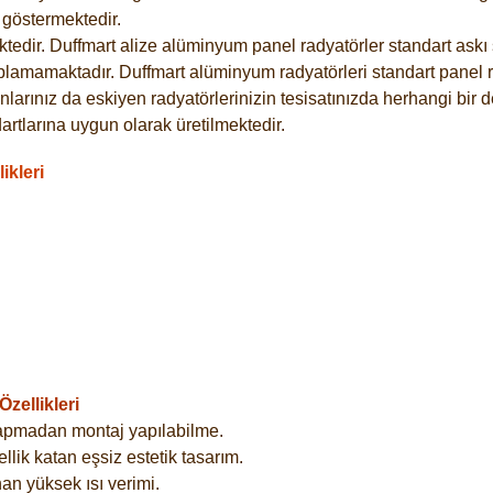
göstermektedir.
dir. Duffmart alize alüminyum panel radyatörler standart askı s
plamamaktadır. Duffmart alüminyum radyatörleri standart panel ra
larınız da eskiyen radyatörlerinizin tesisatınızda herhangi bir d
tlarına uygun olarak üretilmektedir.
ikleri
zellikleri
yapmadan montaj yapılabilme.
lik katan eşsiz estetik tasarım.
an yüksek ısı verimi.