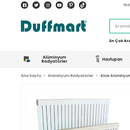
Hız
En Çok Ar
Alüminyum
Havlupan
Radyatörler
Ana Sayfa
Alüminyum Radyatörler
Alize Alüminyu