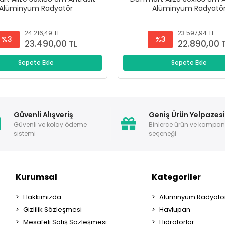
Alüminyum Radyatör
Alüminyum Radyatö
24.216,49 TL
23.597,94 TL
%3
%3
23.490,00 TL
22.890,00 
Sepete Ekle
Sepete Ekle
Güvenli Alışveriş
Geniş Ürün Yelpazes
Güvenli ve kolay ödeme
Binlerce ürün ve kampa
sistemi
seçeneği
Kurumsal
Kategoriler
Hakkımızda
Alüminyum Radyatör
Gizlilik Sözleşmesi
Havlupan
Mesafeli Satış Sözleşmesi
Hidroforlar