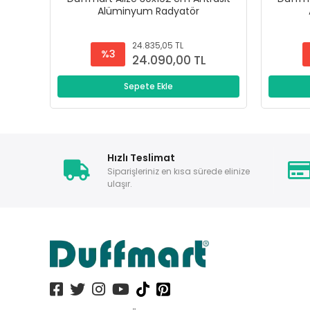
Alüminyum Radyatör
24.835,05 TL
%3
24.090,00 TL
Sepete Ekle
Hızlı Teslimat
Siparişleriniz en kısa sürede elinize
ulaşır.