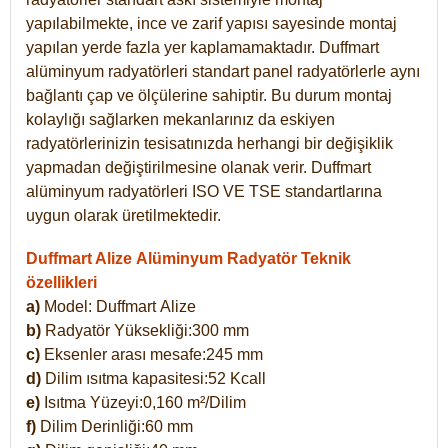
yapılabilmekte, ince ve zarif yapısı sayesinde montaj
yapılan yerde fazla yer kaplamamaktadır. Duffmart
alüminyum radyatörleri standart panel radyatörlerle aynı
bağlantı çap ve ölçülerine sahiptir. Bu durum montaj
kolaylığı sağlarken mekanlarınız da eskiyen
radyatörlerinizin tesisatınızda herhangi bir değişiklik
yapmadan değiştirilmesine olanak verir. Duffmart
alüminyum radyatörleri ISO VE TSE standartlarına
uygun olarak üretilmektedir.
Duffmart Alize Alüminyum Radyatör Teknik
özellikleri
a)
Model: Duffmart
Alize
b)
Radyatör Yüksekliği:300 mm
c)
Eksenler arası mesafe:245 mm
d)
Dilim ısıtma kapasitesi:52 Kcall
e)
Isıtma Yüzeyi:0,160 m²/Dilim
f)
Dilim Derinliği:60 mm