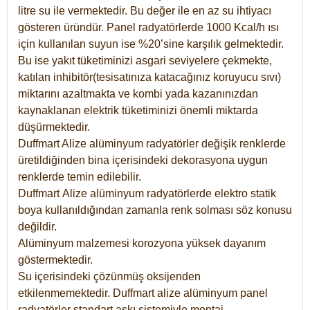
litre su ile vermektedir. Bu değer ile en az su ihtiyacı
gösteren üründür. Panel radyatörlerde 1000 Kcal/h ısı
için kullanılan suyun ise %20’sine karşılık gelmektedir.
Bu ise yakıt tüketiminizi asgari seviyelere çekmekte,
katılan inhibitör(tesisatınıza katacağınız koruyucu sıvı)
miktarını azaltmakta ve kombi yada kazanınızdan
kaynaklanan elektrik tüketiminizi önemli miktarda
düşürmektedir.
Duffmart Alize alüminyum radyatörler değişik renklerde
üretildiğinden bina içerisindeki dekorasyona uygun
renklerde temin edilebilir.
Duffmart
Alize
alüminyum radyatörlerde elektro statik
boya kullanıldığından zamanla renk solması söz konusu
değildir.
Alüminyum malzemesi korozyona yüksek dayanım
göstermektedir.
Su içerisindeki çözünmüş oksijenden
etkilenmemektedir. Duffmart alize alüminyum panel
radyatörler standart askı sistemiyle montaj