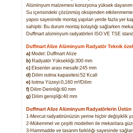
Alüminyum malzemesi korozyona yüksek dayanım 
Su içerisindeki çözünmüş oksijenden etkilenmemekte
yapısı sayesinde montaj yapılan yerde fazla yer ka
sahiptir. Bu durum montaj kolaylığı sağlarken mekan
Duffmart alüminyum radyatörleri ISO VE TSE standar
Duffmart Alize Alüminyum Radyatör Teknik özell
a)
Model: Duffmart
Alize
b)
Radyatör Yüksekliği:300 mm
c)
Eksenler arası mesafe:245 mm
d)
Dilim ısıtma kapasitesi:52 Kcall
e)
Isıtma Yüzeyi:0,160 m²/Dilim
f)
Dilim Derinliği:60 mm
g)
Dilim genişliği:40 mm
Duffmart Alize
Alüminyum Radyatörlerin Üstün Ö
1-Mevcut radyatörünüzün yerine hiçbir değişiklik 
2-Mükemmel ve çeşitli modelleri ile mekanlara güzel
3-Hammadde ve tasarım farklılığı sayesinde sağlan