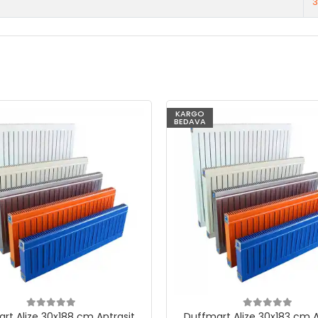
3
KARGO
BEDAVA
rt Alize 30x188 cm Antrasit
Duffmart Alize 30x183 cm A