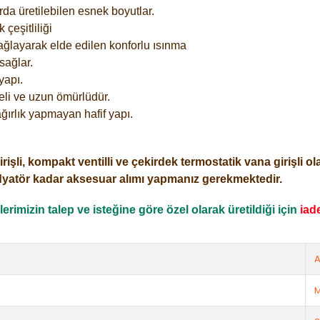
rda üretilebilen esnek boyutlar.
çeşitliliği
ağlayarak elde edilen konforlu ısınma
sağlar.
yapı.
eli ve uzun ömürlüdür.
ğırlık yapmayan hafif yapı.
i, kompakt ventilli ve çekirdek termostatik vana girişli olar
dyatör kadar aksesuar alımı yapmanız gerekmektedir.
rimizin talep ve isteğine göre özel olarak üretildiği için
iad
A
M