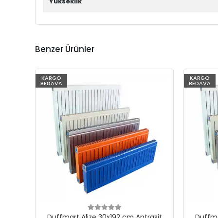
Yükseklik
Benzer Ürünler
KARGO
KARGO
BEDAVA
BEDAVA
Duffmart Alize 30x192 cm Antrasit
Duffma