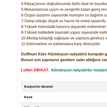
4-İhtiyaçlarınız doğrultusunda farklı ebat ve boyutla
5-Mekanlarınıza uyum ve zenginlik katan geniş renk 
6-Özgün tasarımı sayesinde homojen ısı dağılımı s
7-Sahip olduğu düşük su hacmi ile enerji tasarrufu 
8-Yüksek hidrostatik basınca dayanıklı mükemmel 
9-Yüksek kalitedeki kaynaklı yapısı sayesinde kalit
10-Montaj kolaylığı sağlayan ve yapılara gereksiz a
11-Delinmelere ve patlamalara karşı dirençlidir.
Duffmart
Alize
Alüminyum radyatörü kompakt girişl
Bunun için yapmanız gereken satın aldığınız ra
Lütfen DİKKAT:
Alüminyum radyatörler müşterile
Radyatör Modeli
Renk