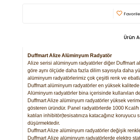
Favorile
Ürün A
Duffmart Alize Alüminyum Radyatör
Alize serisi alüminyum radyatörler diğer Duffmart a
göre aynı ölçüde daha fazla dilim sayısıyla daha yü
alüminyum radyatörlerimiz çok çeşitli renk ve ebatla
Duffmart alüminyum radyatörler en yüksek kalitede 
Alüminyum radyatörler bina içerisinde kullanılan de
Duffmart Alize alüminyum radyatörler yüksek verimde 
gösteren üründür. Panel radyatörlerde 1000 Kcal/h ı
katılan inhibitör(tesisatınıza katacağınız koruyucu
düşürmektedir.
Duffmart Alize alüminyum radyatörler değişik renkle
Duffmart
Alize
alüminyum radyatörlerde elektro stat