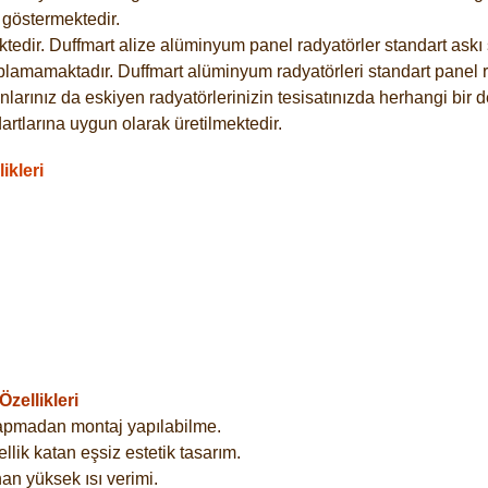
göstermektedir.
dir. Duffmart alize alüminyum panel radyatörler standart askı s
plamamaktadır. Duffmart alüminyum radyatörleri standart panel ra
larınız da eskiyen radyatörlerinizin tesisatınızda herhangi bir d
tlarına uygun olarak üretilmektedir.
ikleri
zellikleri
yapmadan montaj yapılabilme.
lik katan eşsiz estetik tasarım.
an yüksek ısı verimi.