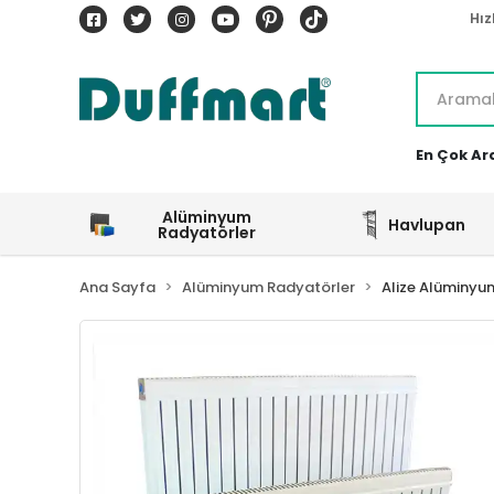
Hız
En Çok Ar
Alüminyum
Havlupan
Radyatörler
Ana Sayfa
Alüminyum Radyatörler
Alize Alüminyu