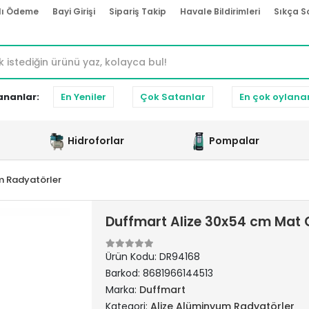
lı Ödeme
Bayi Girişi
Sipariş Takip
Havale Bildirimleri
Sıkça S
ananlar:
En Yeniler
Çok Satanlar
En çok oylana
Hidroforlar
Pompalar
m Radyatörler
Duffmart Alize 30x54 cm Mat 
Ürün Kodu:
DR94168
Barkod:
8681966144513
Marka:
Duffmart
Kategori:
Alize Alüminyum Radyatörler