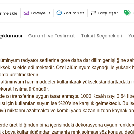
Tavsiye Et
Yorum Yaz
Karşılaştır
rime Ekle
çıklaması
Garanti ve Teslimat
Taksit Seçenekleri
Yo
lüminyum radyatör serilerine göre daha dar dilim genişliğine sah
ksek ısı elde edilmektedir. Özel alüminyum kaynağı ile yüksek hi
rda üretilmektedir.
alüminyum ham maddeler kullanılarak yüksek standartlardaki imal
koratif ısıtma ürünüdür.
ısı transferine uygun tasarlanmıştır. 1000 Kcal/h ısıyı 0,64 litre
sı için kullanılan suyun ise %20’sine karşılık gelmektedir. Bu is
 sıvı) miktarını azaltmakta ve kombi yada kazanınızdan kaynaklan
rde üretildiğinden bina içerisindeki dekorasyona uygun renklerde
ik boya kullanıldığından zamanla renk solması söz konusu değil