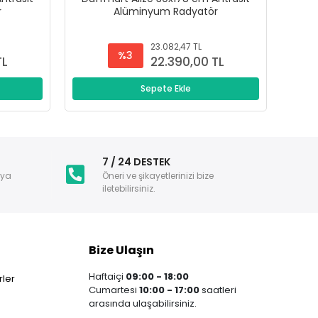
r
Alüminyum Radyatör
23.082,47 TL
%3
TL
22.390,00 TL
Sepete Ekle
i
7 / 24 DESTEK
nya
Öneri ve şikayetlerinizi bize
iletebilirsiniz.
Bize Ulaşın
Haftaiçi
09:00 - 18:00
ler
Cumartesi
10:00 - 17:00
saatleri
arasında ulaşabilirsiniz.