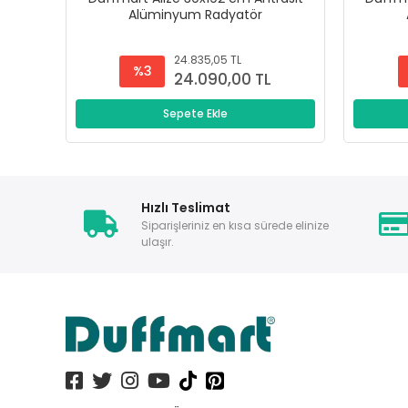
Alüminyum Radyatör
24.835,05 TL
%3
24.090,00 TL
Sepete Ekle
Hızlı Teslimat
Siparişleriniz en kısa sürede elinize
ulaşır.