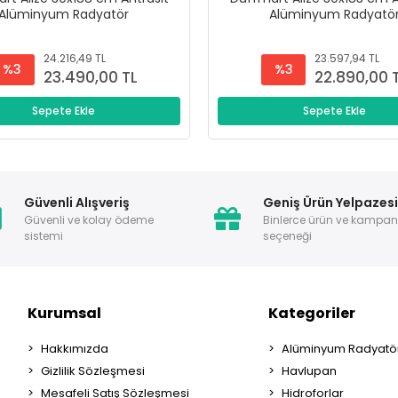
Alüminyum Radyatör
Alüminyum Radyatö
24.216,49 TL
23.597,94 TL
%3
%3
23.490,00 TL
22.890,00 
Sepete Ekle
Sepete Ekle
Güvenli Alışveriş
Geniş Ürün Yelpazes
Güvenli ve kolay ödeme
Binlerce ürün ve kampa
sistemi
seçeneği
Kurumsal
Kategoriler
Hakkımızda
Alüminyum Radyatör
Gizlilik Sözleşmesi
Havlupan
Mesafeli Satış Sözleşmesi
Hidroforlar