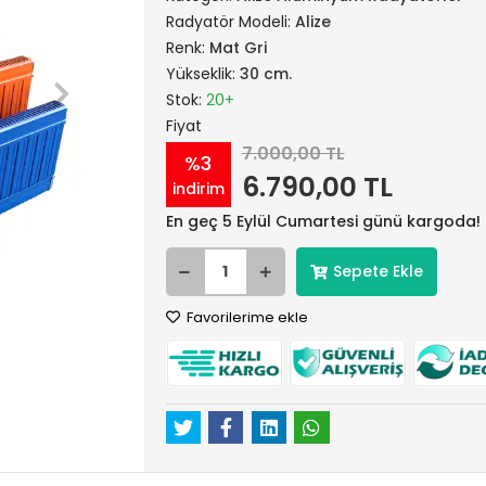
Radyatör Modeli:
Alize
Renk:
Mat Gri
Yükseklik:
30 cm.
Stok:
20+
Fiyat
7.000,00 TL
%3
6.790,00 TL
indirim
En geç 5 Eylül Cumartesi günü kargoda!
Sepete Ekle
Favorilerime ekle