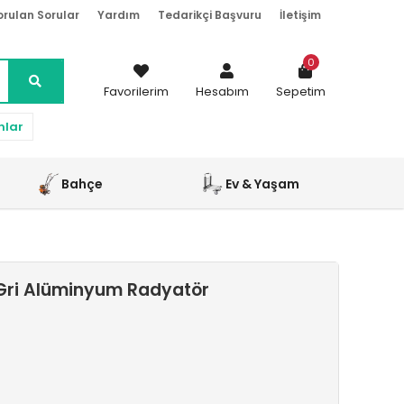
orulan Sorular
Yardım
Tedarikçi Başvuru
İletişim
0
Favorilerim
Hesabım
Sepetim
nlar
Bahçe
Ev & Yaşam
Gri Alüminyum Radyatör