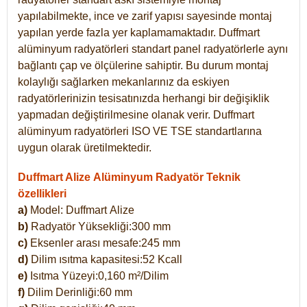
yapılabilmekte, ince ve zarif yapısı sayesinde montaj
yapılan yerde fazla yer kaplamamaktadır. Duffmart
alüminyum radyatörleri standart panel radyatörlerle aynı
bağlantı çap ve ölçülerine sahiptir. Bu durum montaj
kolaylığı sağlarken mekanlarınız da eskiyen
radyatörlerinizin tesisatınızda herhangi bir değişiklik
yapmadan değiştirilmesine olanak verir. Duffmart
alüminyum radyatörleri ISO VE TSE standartlarına
uygun olarak üretilmektedir.
Duffmart Alize Alüminyum Radyatör Teknik
özellikleri
a)
Model: Duffmart
Alize
b)
Radyatör Yüksekliği:300 mm
c)
Eksenler arası mesafe:245 mm
d)
Dilim ısıtma kapasitesi:52 Kcall
e)
Isıtma Yüzeyi:0,160 m²/Dilim
f)
Dilim Derinliği:60 mm