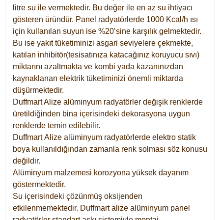
litre su ile vermektedir. Bu değer ile en az su ihtiyacı
gösteren üründür. Panel radyatörlerde 1000 Kcal/h ısı
için kullanılan suyun ise %20’sine karşılık gelmektedir.
Bu ise yakıt tüketiminizi asgari seviyelere çekmekte,
katılan inhibitör(tesisatınıza katacağınız koruyucu sıvı)
miktarını azaltmakta ve kombi yada kazanınızdan
kaynaklanan elektrik tüketiminizi önemli miktarda
düşürmektedir.
Duffmart Alize alüminyum radyatörler değişik renklerde
üretildiğinden bina içerisindeki dekorasyona uygun
renklerde temin edilebilir.
Duffmart
Alize
alüminyum radyatörlerde elektro statik
boya kullanıldığından zamanla renk solması söz konusu
değildir.
Alüminyum malzemesi korozyona yüksek dayanım
göstermektedir.
Su içerisindeki çözünmüş oksijenden
etkilenmemektedir. Duffmart alize alüminyum panel
radyatörler standart askı sistemiyle montaj