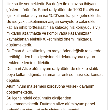
litre su ile vermektedir. Bu değer ile en az su ihtiyacı
gösteren üründür. Panel radyatörlerde 1000 Kcal/h ısı
için kullanılan suyun ise %20’sine karşılık gelmektedir.
Bu ise yakıt tüketiminizi asgari seviyelere çekmekte,
katılan inhibitör(tesisatınıza katacağınız koruyucu sıvı)
miktarını azaltmakta ve kombi yada kazanınızdan
kaynaklanan elektrik tüketiminizi önemli miktarda
düşürmektedir.
Duffmart Alize alüminyum radyatörler değişik renklerde
üretildiğinden bina içerisindeki dekorasyona uygun
renklerde temin edilebilir.
Duffmart
Alize
alüminyum radyatörlerde elektro statik
boya kullanıldığından zamanla renk solması söz konusu
değildir.
Alüminyum malzemesi korozyona yüksek dayanım
göstermektedir.
Su içerisindeki çözünmüş oksijenden
etkilenmemektedir. Duffmart alize alüminyum panel
radyatörler standart askı sistemiyle montaj