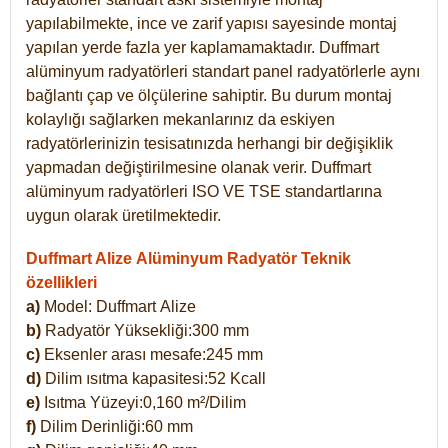
yapılabilmekte, ince ve zarif yapısı sayesinde montaj
yapılan yerde fazla yer kaplamamaktadır. Duffmart
alüminyum radyatörleri standart panel radyatörlerle aynı
bağlantı çap ve ölçülerine sahiptir. Bu durum montaj
kolaylığı sağlarken mekanlarınız da eskiyen
radyatörlerinizin tesisatınızda herhangi bir değişiklik
yapmadan değiştirilmesine olanak verir. Duffmart
alüminyum radyatörleri ISO VE TSE standartlarına
uygun olarak üretilmektedir.
Duffmart Alize Alüminyum Radyatör Teknik
özellikleri
a)
Model: Duffmart
Alize
b)
Radyatör Yüksekliği:300 mm
c)
Eksenler arası mesafe:245 mm
d)
Dilim ısıtma kapasitesi:52 Kcall
e)
Isıtma Yüzeyi:0,160 m²/Dilim
f)
Dilim Derinliği:60 mm