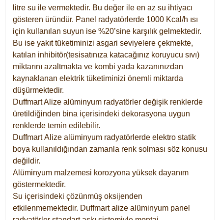
litre su ile vermektedir. Bu değer ile en az su ihtiyacı
gösteren üründür. Panel radyatörlerde 1000 Kcal/h ısı
için kullanılan suyun ise %20’sine karşılık gelmektedir.
Bu ise yakıt tüketiminizi asgari seviyelere çekmekte,
katılan inhibitör(tesisatınıza katacağınız koruyucu sıvı)
miktarını azaltmakta ve kombi yada kazanınızdan
kaynaklanan elektrik tüketiminizi önemli miktarda
düşürmektedir.
Duffmart Alize alüminyum radyatörler değişik renklerde
üretildiğinden bina içerisindeki dekorasyona uygun
renklerde temin edilebilir.
Duffmart
Alize
alüminyum radyatörlerde elektro statik
boya kullanıldığından zamanla renk solması söz konusu
değildir.
Alüminyum malzemesi korozyona yüksek dayanım
göstermektedir.
Su içerisindeki çözünmüş oksijenden
etkilenmemektedir. Duffmart alize alüminyum panel
radyatörler standart askı sistemiyle montaj