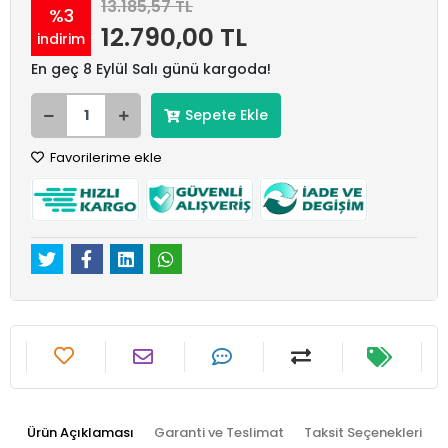
13.185,57 TL
%3
12.790,00 TL
indirim
En geç 8 Eylül Salı günü kargoda!
Sepete Ekle
Favorilerime ekle
Ürün Açıklaması
Garanti ve Teslimat
Taksit Seçenekleri