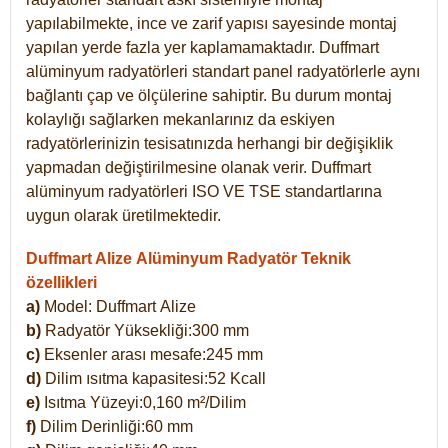
yapılabilmekte, ince ve zarif yapısı sayesinde montaj
yapılan yerde fazla yer kaplamamaktadır. Duffmart
alüminyum radyatörleri standart panel radyatörlerle aynı
bağlantı çap ve ölçülerine sahiptir. Bu durum montaj
kolaylığı sağlarken mekanlarınız da eskiyen
radyatörlerinizin tesisatınızda herhangi bir değişiklik
yapmadan değiştirilmesine olanak verir. Duffmart
alüminyum radyatörleri ISO VE TSE standartlarına
uygun olarak üretilmektedir.
Duffmart Alize Alüminyum Radyatör Teknik
özellikleri
a)
Model: Duffmart
Alize
b)
Radyatör Yüksekliği:300 mm
c)
Eksenler arası mesafe:245 mm
d)
Dilim ısıtma kapasitesi:52 Kcall
e)
Isıtma Yüzeyi:0,160 m²/Dilim
f)
Dilim Derinliği:60 mm