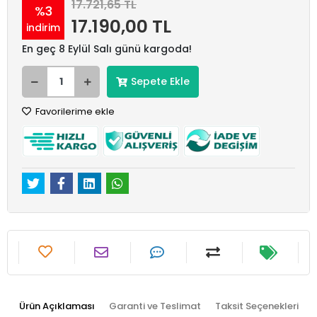
17.721,65 TL
%3
17.190,00 TL
indirim
En geç 8 Eylül Salı günü kargoda!
Sepete Ekle
Favorilerime ekle
Ürün Açıklaması
Garanti ve Teslimat
Taksit Seçenekleri