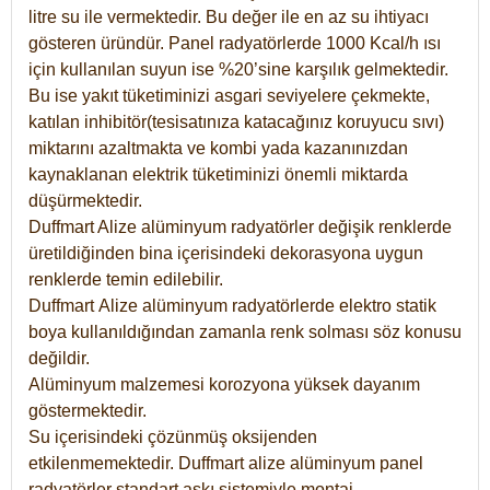
litre su ile vermektedir. Bu değer ile en az su ihtiyacı
gösteren üründür. Panel radyatörlerde 1000 Kcal/h ısı
için kullanılan suyun ise %20’sine karşılık gelmektedir.
Bu ise yakıt tüketiminizi asgari seviyelere çekmekte,
katılan inhibitör(tesisatınıza katacağınız koruyucu sıvı)
miktarını azaltmakta ve kombi yada kazanınızdan
kaynaklanan elektrik tüketiminizi önemli miktarda
düşürmektedir.
Duffmart Alize alüminyum radyatörler değişik renklerde
üretildiğinden bina içerisindeki dekorasyona uygun
renklerde temin edilebilir.
Duffmart
Alize
alüminyum radyatörlerde elektro statik
boya kullanıldığından zamanla renk solması söz konusu
değildir.
Alüminyum malzemesi korozyona yüksek dayanım
göstermektedir.
Su içerisindeki çözünmüş oksijenden
etkilenmemektedir. Duffmart alize alüminyum panel
radyatörler standart askı sistemiyle montaj