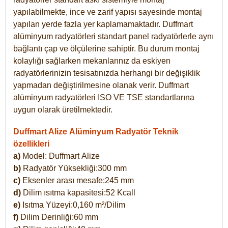
yapılabilmekte, ince ve zarif yapısı sayesinde montaj
yapılan yerde fazla yer kaplamamaktadır. Duffmart
alüminyum radyatörleri standart panel radyatörlerle aynı
bağlantı çap ve ölçülerine sahiptir. Bu durum montaj
kolaylığı sağlarken mekanlarınız da eskiyen
radyatörlerinizin tesisatınızda herhangi bir değişiklik
yapmadan değiştirilmesine olanak verir. Duffmart
alüminyum radyatörleri ISO VE TSE standartlarına
uygun olarak üretilmektedir.
Duffmart Alize Alüminyum Radyatör Teknik
özellikleri
a)
Model: Duffmart
Alize
b)
Radyatör Yüksekliği:300 mm
c)
Eksenler arası mesafe:245 mm
d)
Dilim ısıtma kapasitesi:52 Kcall
e)
Isıtma Yüzeyi:0,160 m²/Dilim
f)
Dilim Derinliği:60 mm