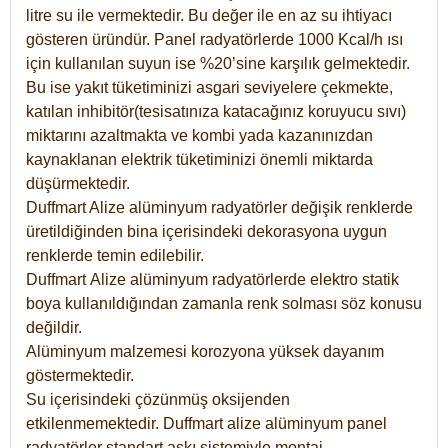
litre su ile vermektedir. Bu değer ile en az su ihtiyacı
gösteren üründür. Panel radyatörlerde 1000 Kcal/h ısı
için kullanılan suyun ise %20’sine karşılık gelmektedir.
Bu ise yakıt tüketiminizi asgari seviyelere çekmekte,
katılan inhibitör(tesisatınıza katacağınız koruyucu sıvı)
miktarını azaltmakta ve kombi yada kazanınızdan
kaynaklanan elektrik tüketiminizi önemli miktarda
düşürmektedir.
Duffmart Alize alüminyum radyatörler değişik renklerde
üretildiğinden bina içerisindeki dekorasyona uygun
renklerde temin edilebilir.
Duffmart
Alize
alüminyum radyatörlerde elektro statik
boya kullanıldığından zamanla renk solması söz konusu
değildir.
Alüminyum malzemesi korozyona yüksek dayanım
göstermektedir.
Su içerisindeki çözünmüş oksijenden
etkilenmemektedir. Duffmart alize alüminyum panel
radyatörler standart askı sistemiyle montaj