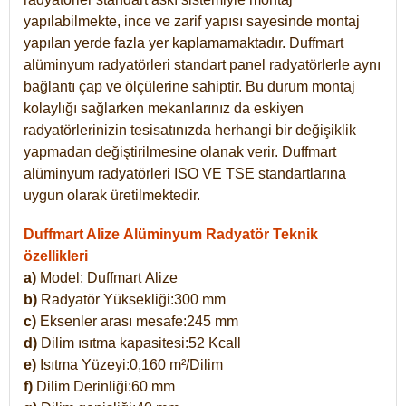
yapılabilmekte, ince ve zarif yapısı sayesinde montaj
yapılan yerde fazla yer kaplamamaktadır. Duffmart
alüminyum radyatörleri standart panel radyatörlerle aynı
bağlantı çap ve ölçülerine sahiptir. Bu durum montaj
kolaylığı sağlarken mekanlarınız da eskiyen
radyatörlerinizin tesisatınızda herhangi bir değişiklik
yapmadan değiştirilmesine olanak verir. Duffmart
alüminyum radyatörleri ISO VE TSE standartlarına
uygun olarak üretilmektedir.
Duffmart Alize Alüminyum Radyatör Teknik
özellikleri
a)
Model: Duffmart
Alize
b)
Radyatör Yüksekliği:300 mm
c)
Eksenler arası mesafe:245 mm
d)
Dilim ısıtma kapasitesi:52 Kcall
e)
Isıtma Yüzeyi:0,160 m²/Dilim
f)
Dilim Derinliği:60 mm