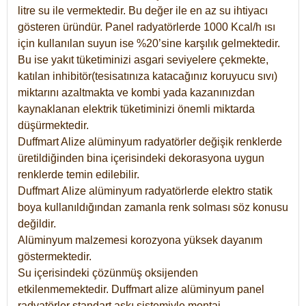
litre su ile vermektedir. Bu değer ile en az su ihtiyacı
gösteren üründür. Panel radyatörlerde 1000 Kcal/h ısı
için kullanılan suyun ise %20’sine karşılık gelmektedir.
Bu ise yakıt tüketiminizi asgari seviyelere çekmekte,
katılan inhibitör(tesisatınıza katacağınız koruyucu sıvı)
miktarını azaltmakta ve kombi yada kazanınızdan
kaynaklanan elektrik tüketiminizi önemli miktarda
düşürmektedir.
Duffmart Alize alüminyum radyatörler değişik renklerde
üretildiğinden bina içerisindeki dekorasyona uygun
renklerde temin edilebilir.
Duffmart
Alize
alüminyum radyatörlerde elektro statik
boya kullanıldığından zamanla renk solması söz konusu
değildir.
Alüminyum malzemesi korozyona yüksek dayanım
göstermektedir.
Su içerisindeki çözünmüş oksijenden
etkilenmemektedir. Duffmart alize alüminyum panel
radyatörler standart askı sistemiyle montaj