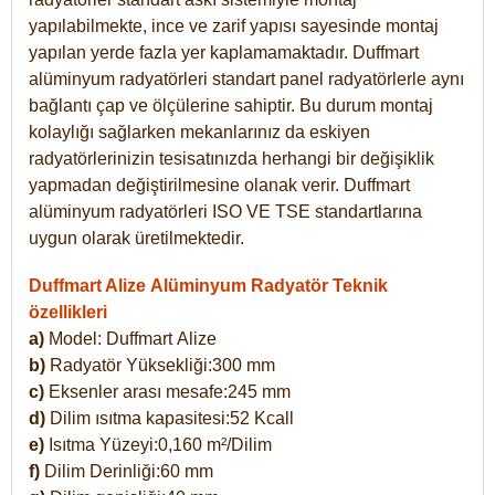
yapılabilmekte, ince ve zarif yapısı sayesinde montaj
yapılan yerde fazla yer kaplamamaktadır. Duffmart
alüminyum radyatörleri standart panel radyatörlerle aynı
bağlantı çap ve ölçülerine sahiptir. Bu durum montaj
kolaylığı sağlarken mekanlarınız da eskiyen
radyatörlerinizin tesisatınızda herhangi bir değişiklik
yapmadan değiştirilmesine olanak verir. Duffmart
alüminyum radyatörleri ISO VE TSE standartlarına
uygun olarak üretilmektedir.
Duffmart Alize Alüminyum Radyatör Teknik
özellikleri
a)
Model: Duffmart
Alize
b)
Radyatör Yüksekliği:300 mm
c)
Eksenler arası mesafe:245 mm
d)
Dilim ısıtma kapasitesi:52 Kcall
e)
Isıtma Yüzeyi:0,160 m²/Dilim
f)
Dilim Derinliği:60 mm