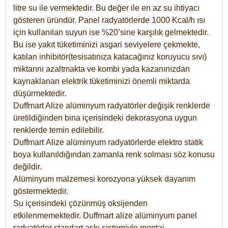
litre su ile vermektedir. Bu değer ile en az su ihtiyacı
gösteren üründür. Panel radyatörlerde 1000 Kcal/h ısı
için kullanılan suyun ise %20’sine karşılık gelmektedir.
Bu ise yakıt tüketiminizi asgari seviyelere çekmekte,
katılan inhibitör(tesisatınıza katacağınız koruyucu sıvı)
miktarını azaltmakta ve kombi yada kazanınızdan
kaynaklanan elektrik tüketiminizi önemli miktarda
düşürmektedir.
Duffmart Alize alüminyum radyatörler değişik renklerde
üretildiğinden bina içerisindeki dekorasyona uygun
renklerde temin edilebilir.
Duffmart
Alize
alüminyum radyatörlerde elektro statik
boya kullanıldığından zamanla renk solması söz konusu
değildir.
Alüminyum malzemesi korozyona yüksek dayanım
göstermektedir.
Su içerisindeki çözünmüş oksijenden
etkilenmemektedir. Duffmart alize alüminyum panel
radyatörler standart askı sistemiyle montaj