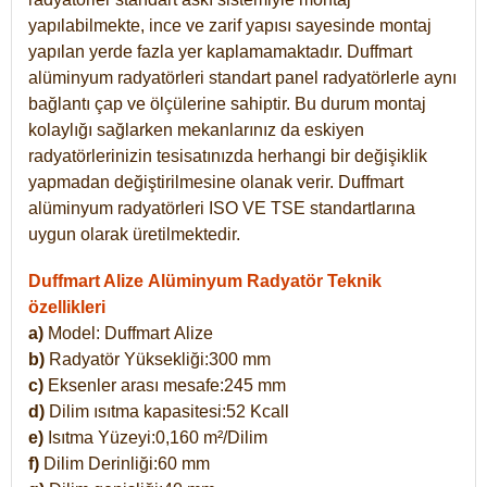
yapılabilmekte, ince ve zarif yapısı sayesinde montaj
yapılan yerde fazla yer kaplamamaktadır. Duffmart
alüminyum radyatörleri standart panel radyatörlerle aynı
bağlantı çap ve ölçülerine sahiptir. Bu durum montaj
kolaylığı sağlarken mekanlarınız da eskiyen
radyatörlerinizin tesisatınızda herhangi bir değişiklik
yapmadan değiştirilmesine olanak verir. Duffmart
alüminyum radyatörleri ISO VE TSE standartlarına
uygun olarak üretilmektedir.
Duffmart Alize Alüminyum Radyatör Teknik
özellikleri
a)
Model: Duffmart
Alize
b)
Radyatör Yüksekliği:300 mm
c)
Eksenler arası mesafe:245 mm
d)
Dilim ısıtma kapasitesi:52 Kcall
e)
Isıtma Yüzeyi:0,160 m²/Dilim
f)
Dilim Derinliği:60 mm